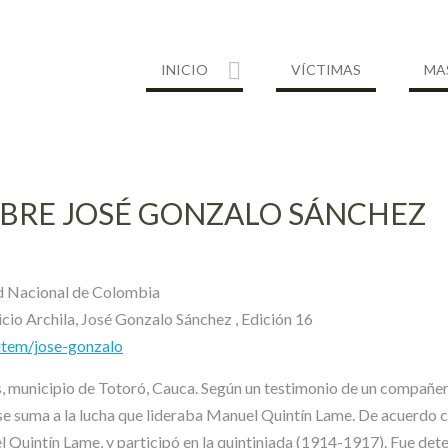
INICIO
VÍCTIMAS
MA
OBRE JOSÉ GONZALO SÁNCHEZ
dad Nacional de Colombia
io Archila, José Gonzalo Sánchez , Edición 16
/item/jose-gonzalo
 municipio de Totoró, Cauca. Según un testimonio de un compañero 
se suma a la lucha que lideraba Manuel Quintín Lame. De acuerdo
 Quintín Lame, y participó en la quintiniada (1914-1917). Fue deten