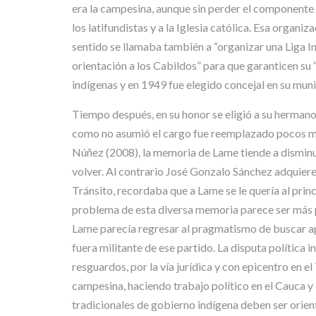
era la campesina, aunque sin perder el componente é
los latifundistas y a la Iglesia católica. Esa organi
sentido se llamaba también a “organizar una Liga Ind
orientación a los Cabildos” para que garanticen su
indígenas y en 1949 fue elegido concejal en su mun
Tiempo después, en su honor se eligió a su herman
como no asumió el cargo fue reemplazado pocos me
Núñez (2008), la memoria de Lame tiende a disminuir
volver. Al contrario José Gonzalo Sánchez adquier
Tránsito, recordaba que a Lame se le quería al prin
problema de esta diversa memoria parece ser más po
Lame parecía regresar al pragmatismo de buscar ap
fuera militante de ese partido. La disputa política
resguardos, por la vía jurídica y con epicentro en 
campesina, haciendo trabajo político en el Cauca y 
tradicionales de gobierno indígena deben ser orien