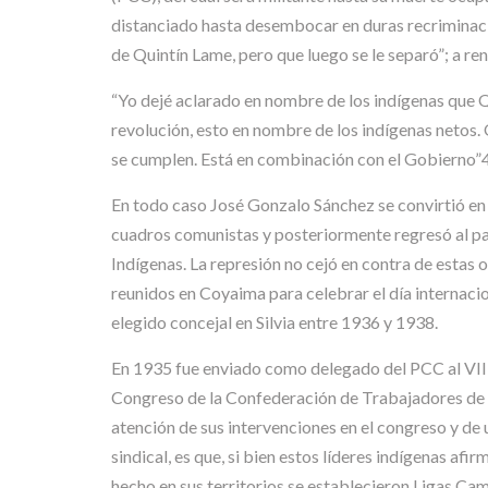
distanciado hasta desembocar en duras recriminacio
de Quintín Lame, pero que luego se le separó”; a re
“Yo dejé aclarado en nombre de los indígenas que Q
revolución, esto en nombre de los indígenas netos
se cumplen. Está en combinación con el Gobierno”4
En todo caso José Gonzalo Sánchez se convirtió en 
cuadros comunistas y posteriormente regresó al paí
Indígenas. La represión no cejó en contra de estas
reunidos en Coyaima para celebrar el día internacio
elegido concejal en Silvia entre 1936 y 1938.
En 1935 fue enviado como delegado del PCC al VII 
Congreso de la Confederación de Trabajadores de 
atención de sus intervenciones en el congreso y de
sindical, es que, si bien estos líderes indígenas a
hecho en sus territorios se establecieron Ligas Cam