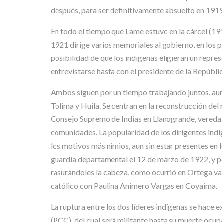
después, para ser definitivamente absuelto en 1919
En todo el tiempo que Lame estuvo en la cárcel (1
1921 dirige varios memoriales al gobierno, en los pe
posibilidad de que los indígenas eligieran un repre
entrevistarse hasta con el presidente de la República
Ambos siguen por un tiempo trabajando juntos, aunq
Tolima y Huila. Se centran en la reconstrucción d
Consejo Supremo de Indias en Llanogrande, vereda 
comunidades. La popularidad de los dirigentes indíg
los motivos más nimios, aun sin estar presentes en 
guardia departamental el 12 de marzo de 1922, y p
rasurándoles la cabeza, como ocurrió en Ortega va
católico con Paulina Animero Vargas en Coyaima.
La ruptura entre los dos líderes indígenas se hace
(PCC), del cual será militante hasta su muerte ocu