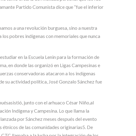
amante Partido Comunista dice que “fue el inferior
bamos a una revolución burguesa, sino a nuestra
 a los pobres indígenas con memoriales que nunca
estudiar en la Escuela Lenin para la formación de
ima, en donde las organizó en Ligas Campesinas e
fuerzas conservadoras atacaron a los indígenas
de su actividad política, José Gonzalo Sánchez fue
ésasistió, junto con el arhuaco César Niño,al
ción Indígena y Campesina. Lo que llama la
s” lanzada por Sánchez meses después del evento
os étnicos de las comunidades originarias5. De
 CTC llamaba a la lucha por la integración de los