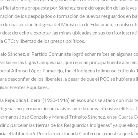
la Plataforma propuesta por Sánchez eran: derogación de las leyes 
ración de los despojados o formación de nuevos resguardos en bald
n de una sección Indígena del Ministerio de Educación; impulso ofic
uardos; derecho a explotar las minas ubicadas en sus territorios; 
la CTC; y libertad de los presos políticos.
alo Sánchez, el Partido Comunista logró echar raíces en algunas c
arlas en las Ligas Campesinas, que reunían principalmente a arren
iberal Alfonso López Pumarejo, fue el indígena tolimense Eutiquio 
a desconfiar de los liberales, a pesar de que el PCC se hubiera ali
ulsar Frentes Populares.
 la República Liberal (1930-1946) en esos años se atacó con más te
dígenas no permanecieron pasivos ante la nueva ofensiva elitista.
 hermanos José Gonzalo y Manuel Tránsito Sánchez, en su Cuarta 
idir o parcelar las tierras de los Resguardos Indígenas” ya que ello p
ría el latifundio6. Pero la mencionada Conferencia mostró que la i