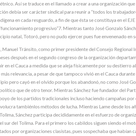
tnico. Así se traduce en el llamado a crear a una organización que
zación debía ser carácter sindical para reunir a “todos los trabajad
ígena en cada resguardo, a fin de que ésta se constituya en el EJE 
 “funcionamiento progresivo”7. Mientras tanto José Gonzalo Sánche
icipio natal, Totoró, pero no pudo ejercer pues fue envenenado en 
o, Manuel Tránsito, como primer presidente del Consejo Regional 
ses después en el segundo congreso de la organización departame
 en el Cauca a medida que se aleja físicamente por su destierro al
e más relevancia, a pesar de que tampoco vivió en el Cauca durant
cipio pero cayó en el olvido porque los abandonó, no como José Gon
lítico que de otro tenor. Mientras Sánchez fue fundador del Parti
oyo de los partidos tradicionales incluso haciendo campañas por e
 involucra tambiénlos métodos de lucha. Mientras Lame desde los año
el Tolima, Sánchez participa decididamente en el esfuerzo de organiz
el sur del Tolima. Para el primero los cabildos siguen siendo el mot
tados por organizaciones clasistas, pues sospechaba que habían ca