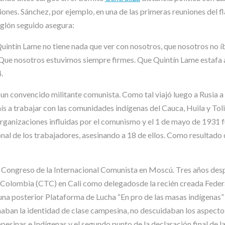
nes. Sánchez, por ejemplo, en una de las primeras reuniones del fl
nglón seguido asegura:
uintín Lame no tiene nada que ver con nosotros, que nosotros no í
. Que nosotros estuvimos siempre firmes. Que Quintín Lame estafa
.
un convencido militante comunista. Como tal viajó luego a Rusia a 
s a trabajar con las comunidades indígenas del Cauca, Huila y Tol
 organizaciones influidas por el comunismo y el 1 de mayo de 1931 
nal de los trabajadores, asesinando a 18 de ellos. Como resultado 
Congreso de la Internacional Comunista en Moscú. Tres años despu
Colombia (CTC) en Cali como delegadosde la recién creada Federa
 una posterior Plataforma de Lucha “En pro de las masas indígena
firmaban la identidad de clase campesina, no descuidaban los aspect
pesinas e Indígenas y el segundo punto de la declaración final de la