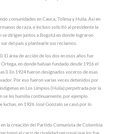
ando comunidades en Cauca, Tolima y Huila. Así en
manos de raza, e incluso solicitó al presidente la
ón se dirigen juntos a Bogotá en donde lograron
 sur del país y plantearle sus reclamos.
 El área de acción de los dos en esos años fue
 y Ortega, en donde habían fundado desde 1916 el
ias3. En 1924 fueron designados voceros de esas
rvador. Por eso fueron varias veces detenidos por
 indígenas en Los Limpios (Huila) perpetrada por la
n se les humilla continuamente, por ejemplo
 luchas, en 1926 José Gonzalo se casó por lo
ó en la creación del Partido Comunista de Colombia
me tomó el cariz de rivalidad personal que los fue