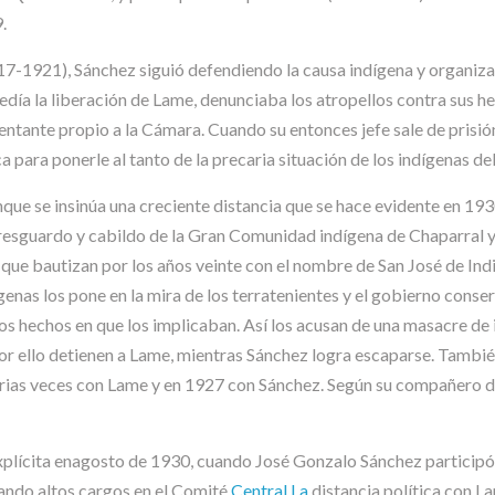
.
917-1921), Sánchez siguió defendiendo la causa indígena y organiz
día la liberación de Lame, denunciaba los atropellos contra sus her
sentante propio a la Cámara. Cuando su entonces jefe sale de prisi
 para ponerle al tanto de la precaria situación de los indígenas del
ue se insinúa una creciente distancia que se hace evidente en 1930.
el resguardo y cabildo de la Gran Comunidad indígena de Chaparral
que bautizan por los años veinte con el nombre de San José de Ind
enas los pone en la mira de los terratenientes y el gobierno conse
los hechos en que los implicaban. Así los acusan de una masacre de
or ello detienen a Lame, mientras Sánchez logra escaparse. Tambié
rias veces con Lame y en 1927 con Sánchez. Según su compañero de
 explícita enagosto de 1930, cuando José Gonzalo Sánchez particip
pando altos cargos en el Comité
Central.La
distancia política con La