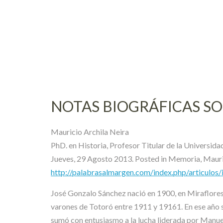
Skip
to
content
NOTAS BIOGRÁFICAS S
Mauricio Archila Neira
PhD. en Historia, Profesor Titular de la Universi
Jueves, 29 Agosto 2013. Posted in Memoria, Mauric
http://palabrasalmargen.com/index.php/articulos
José Gonzalo Sánchez nació en 1900, en Miraflores,
varones de Totoró entre 1911 y 19161. En ese año 
sumó con entusiasmo a la lucha liderada por Manuel