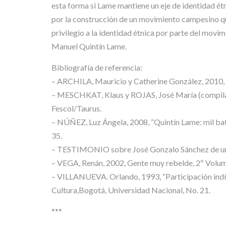
esta forma si Lame mantiene un eje de identidad é
por la construcción de un movimiento campesino que 
privilegio a la identidad étnica por parte del mov
Manuel Quintín Lame.
Bibliografía de referencia:
– ARCHILA, Mauricio y Catherine González, 2010, M
– MESCHKAT, Klaus y ROJAS, José María (compilador
Fescol/Taurus.
– NÚÑEZ, Luz Ángela, 2008, “Quintín Lame: mil bata
35.
– TESTIMONIO sobre José Gonzalo Sánchez de un 
– VEGA, Renán, 2002, Gente muy rebelde, 2º Volum
– VILLANUEVA. Orlando, 1993, “Participación indí
Cultura,Bogotá, Universidad Nacional, No. 21.
***