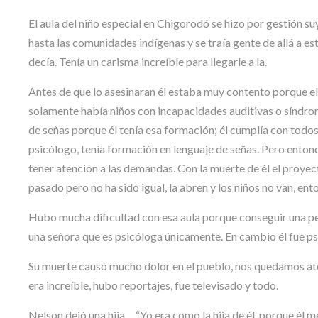
El aula del niño especial en Chigorodó se hizo por gestión suya
hasta las comunidades indígenas y se traía gente de allá a es
decía. Tenía un carisma increíble para llegarle a la.
Antes de que lo asesinaran él estaba muy contento porque el 
solamente había niños con incapacidades auditivas o síndro
de señas porque él tenía esa formación; él cumplía con todos 
psicólogo, tenía formación en lenguaje de señas. Pero ento
tener atención a las demandas. Con la muerte de él el proyec
pasado pero no ha sido igual, la abren y los niños no van, ento
Hubo mucha dificultad con esa aula porque conseguir una per
una señora que es psicóloga únicamente. En cambio él fue psic
Su muerte causó mucho dolor en el pueblo, nos quedamos ate
era increíble, hubo reportajes, fue televisado y todo.
Nelson dejó una hija… “Yo era como la hija de él, porque él m