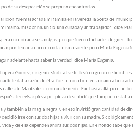
upo de su desaparición se propuso encontrarlos.
arición, fue masacrada mi familia en la vereda la Solita del mun
 mi mamá, mi sobrina, un tío, una cuñada y un trabajador , dice Mar
espera encontrar a sus amigos, porque fueron tachados de guerrill
inuar por temor a correr con la misma suerte, pero María Eugenia in
seguir adelante hasta saber la verdad , dice María Eugenia.
 Lopera Gómez, dirigente sindical, se lo llevó un grupo de hombre
nadie le daba razón de él se fue con una foto en la mano a buscarlo 
 calles de Manizales como un demente. Fue hasta allá, pero no lo e
después de revisar pieza por pieza descubrió que tampoco estaba en
nca y también a la magia negra, y en eso invirtió gran cantidad de d
decidió irse con sus dos hijas a vivir con su madre. Sicológicament
vida y de ella dependen ahora sus dos hijas. En el fondo sabe que e