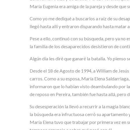
María Eugenia era amiga de la pareja y desde que s
Como yo me dediqué a buscarlos a raíz de su desap
llegó hasta allí y entraron disparando hasta matar a
Pese a ello, continuó con su búsqueda, pero ya no 
la familia de los desaparecidos desistieron de cont
Algún día les diré que ganaré la batalla. Yo pienso 
Desde el 18 de Agosto de 1994, a William de Jesús
carros. Como a su esposa, María Elena Saldarriaga, 
informaron que lo habían visto deambulando por las
de reposo en Pereira, también fue hasta allá, pero 
Su desesperación la llevó a recurrir a la magia bla
la búsqueda era infructuosa cerró su apartamento y 
María Elena tuvo que trabajar por primera vez en su 
tampoco renuncia a saber qué pasó con él.