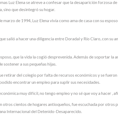
ágrimas Luz Elena se atreve a confesar que la desaparición forzosa 
a, sino que desintegró su hogar.
 9 de marzo de 1994, Luz Elena vivía como ama de casa con su esposo 
 que salió a hacer una diligencia entre Doradal y Río Claro, con su 
esposo, que la vida la cogió desprevenida. Además de soportar la a
de sostener a sus pequeñas hijas.
ue retirar del colegio por falta de recursos económicos y se fuero
a podido encontrar un empleo para suplir sus necesidades.
onómica muy difícil, no tengo empleo y no sé que voy a hacer , a
 en otros cientos de hogares antioqueños, fue escuchada por otros
mana Internacional del Detenido-Desaparecido.