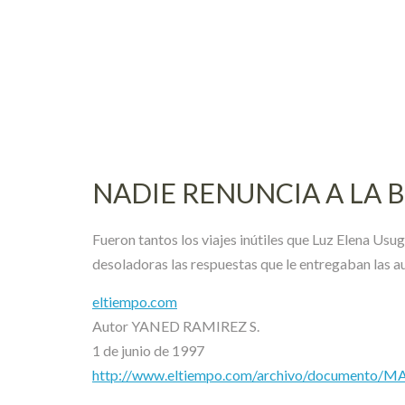
Skip
to
content
NADIE RENUNCIA A LA 
Fueron tantos los viajes inútiles que Luz Elena Us
desoladoras las respuestas que le entregaban las aut
eltiempo.com
Autor YANED RAMIREZ S.
1 de junio de 1997
http://www.eltiempo.com/archivo/documento/