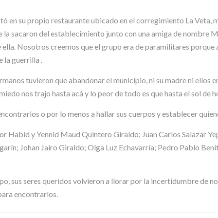
ó en su propio restaurante ubicado en el corregimiento La Veta, mu
la sacaron del establecimiento junto con una amiga de nombre Marl
 ella. Nosotros creemos que el grupo era de paramilitares porque a 
la guerrilla .
rmanos tuvieron que abandonar el municipio, ni su madre ni ellos e
 miedo nos trajo hasta acá y lo peor de todo es que hasta el sol de
ncontrarlos o por lo menos a hallar sus cuerpos y establecer quien
 por Habid y Yennid Maud Quintero Giraldo; Juan Carlos Salazar Ye
garín; Johan Jairo Giraldo; Olga Luz Echavarría; Pedro Pablo Benít
, sus seres queridos volvieron a llorar por la incertidumbre de no
ara encontrarlos.