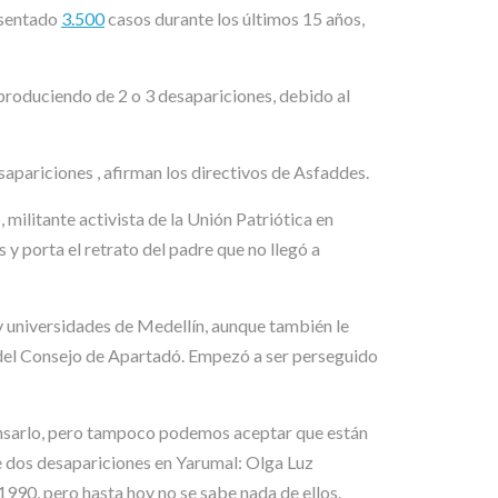
esentado
3.500
casos durante los últimos 15 años,
 produciendo de 2 o 3 desapariciones, debido al
sapariciones , afirman los directivos de Asfaddes.
militante activista de la Unión Patriótica en
 y porta el retrato del padre que no llegó a
y universidades de Medellín, aunque también le
io del Consejo de Apartadó. Empezó a ser perseguido
pensarlo, pero tampoco podemos aceptar que están
e dos desapariciones en Yarumal: Olga Luz
1990, pero hasta hoy no se sabe nada de ellos.