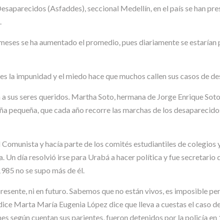
esaparecidos (Asfaddes), seccional Medellín, en el país se han pr
.
os meses se ha aumentado el promedio, pues diariamente se estarían
pues la impunidad y el miedo hace que muchos callen sus casos de de
a sus seres queridos. Martha Soto, hermana de Jorge Enrique Soto, 
niña pequeña, que cada año recorre las marchas de los desaparecidos
Comunista y hacía parte de los comités estudiantiles de colegios 
a. Un día resolvió irse para Urabá a hacer política y fue secretar
1985 no se supo más de él.
presente, ni en futuro. Sabemos que no están vivos, es imposible 
dice Marta María Eugenia López dice que lleva a cuestas el caso d
es según cuentan sus parientes, fueron detenidos por la policía en 