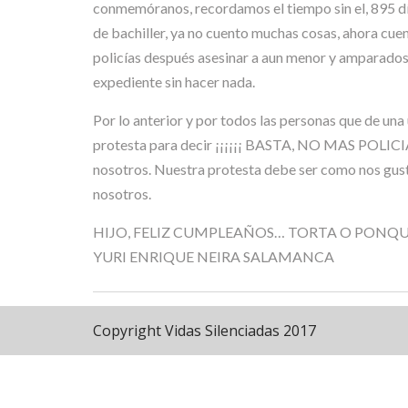
conmemóranos, recordamos el tiempo sin el, 895 d
de bachiller, ya no cuento muchas cosas, ahora cuent
policías después asesinar a aun menor y amparados p
expediente sin hacer nada.
Por lo anterior y por todos las personas que de un
protesta para decir ¡¡¡¡¡¡ BASTA, NO MAS POLICIA
nosotros. Nuestra protesta debe ser como nos gusta 
nosotros.
HIJO, FELIZ CUMPLEAÑOS… TORTA O PONQ
YURI ENRIQUE NEIRA SALAMANCA
Copyright Vidas Silenciadas 2017