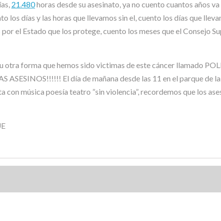
ías,
21.480
horas desde su asesinato, ya no cuento cuantos años va 
o los días y las horas que llevamos sin el, cuento los días que llev
or el Estado que los protege, cuento los meses que el Consejo Supe
a u otra forma que hemos sido victimas de este cáncer llamado PO
S ASESINOS!!!!!! El día de mañana desde las 11 en el parque de 
con música poesía teatro ”sin violencia”, recordemos que los asesin
UE