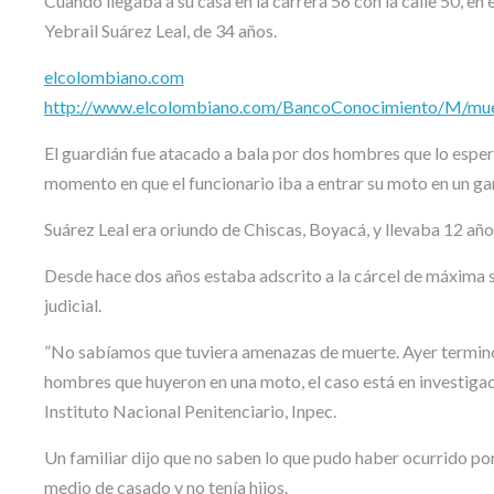
Cuando llegaba a su casa en la carrera 56 con la calle 50, en 
Yebrail Suárez Leal, de 34 años.
elcolombiano.com
http://www.elcolombiano.com/BancoConocimiento/M/muerto
El guardián fue atacado a bala por dos hombres que lo esper
momento en que el funcionario iba a entrar su moto en un gar
Suárez Leal era oriundo de Chiscas, Boyacá, y llevaba 12 año
Desde hace dos años estaba adscrito a la cárcel de máxima s
judicial.
”No sabíamos que tuviera amenazas de muerte. Ayer terminó el
hombres que huyeron en una moto, el caso está en investigac
Instituto Nacional Penitenciario, Inpec.
Un familiar dijo que no saben lo que pudo haber ocurrido por
medio de casado y no tenía hijos.