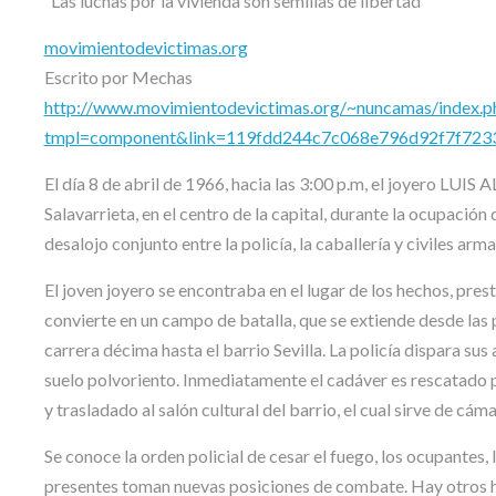
”Las luchas por la vivienda son semillas de libertad”
movimientodevictimas.org
Escrito por Mechas
http://www.movimientodevictimas.org/~nuncamas/index.p
tmpl=component&link=119fdd244c7c068e796d92f7f72
El día 8 de abril de 1966, hacia las 3:00 p.m, el joyero LUI
Salavarrieta, en el centro de la capital, durante la ocupación
desalojo conjunto entre la policía, la caballería y civiles a
El joven joyero se encontraba en el lugar de los hechos, pres
convierte en un campo de batalla, que se extiende desde las p
carrera décima hasta el barrio Sevilla. La policía dispara
suelo polvoriento. Inmediatamente el cadáver es rescatado 
y trasladado al salón cultural del barrio, el cual sirve de cám
Se conoce la orden policial de cesar el fuego, los ocupantes
presentes toman nuevas posiciones de combate. Hay otros h