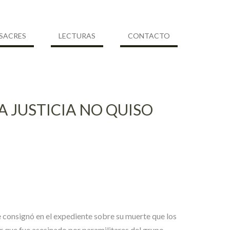
SACRES
LECTURAS
CONTACTO
A JUSTICIA NO QUISO
se consignó en el expediente sobre su muerte que los
ar que fue asesinado por paramilitares del grupo