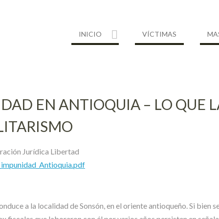
INICIO
VÍCTIMAS
MA
DAD EN ANTIOQUIA – LO QUE L
LITARISMO
ración Jurídica Libertad
impunidad_Antioquia.pdf
onduce a la localidad de Sonsón, en el oriente antioqueño. Si bien 
ex fiscales que laboraron con él por varios años persisten en señal