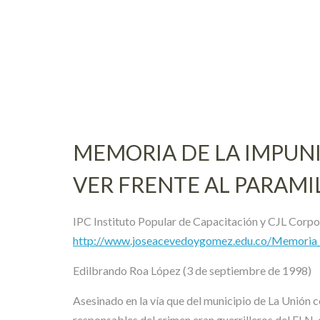
Skip
to
content
MEMORIA DE LA IMPUNI
VER FRENTE AL PARAMI
IPC Instituto Popular de Capacitación y CJL Corpo
http://www.joseacevedoygomez.edu.co/Memoria_
Edilbrando Roa López (3 de septiembre de 1998)
Asesinado en la vía que del municipio de La Unión c
responsables del crimen eran guerrilleros del ELN, 