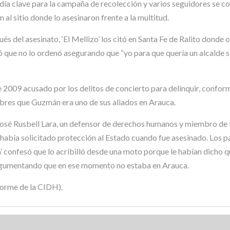
el día clave para la campaña de recolección y varios seguidores se 
l sitio donde lo asesinaron frente a la multitud.
s del asesinato, ‘El Mellizo’ los citó en Santa Fe de Ralito dond
icó que no lo ordenó asegurando que “yo para que quería un alcalde s
2009 acusado por los delitos de concierto para delinquir, conform
libres que Guzmán era uno de sus aliados en Arauca.
 José Rusbell Lara, un defensor de derechos humanos y miembro de 
había solicitado protección al Estado cuando fue asesinado. Los pa
’ confesó que lo acribilló desde una moto porque le habían dicho q
 argumentando que en ese momento no estaba en Arauca.
forme de la CIDH).