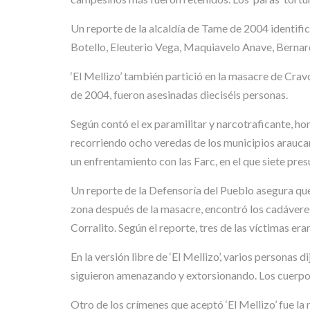
Un reporte de la alcaldía de Tame de 2004 identifi
Botello, Eleuterio Vega, Maquiavelo Anave, Berna
‘El Mellizo’ también partició en la masacre de Crav
de 2004, fueron asesinadas dieciséis personas.
Según contó el ex paramilitar y narcotraficante, 
recorriendo ocho veredas de los municipios araucan
un enfrentamiento con las Farc, en el que siete pr
Un reporte de la Defensoría del Pueblo asegura que
zona después de la masacre, encontró los cadávere
Corralito. Según el reporte, tres de las víctimas era
En la versión libre de ‘El Mellizo’, varios personas 
siguieron amenazando y extorsionando. Los cuerpos
Otro de los crímenes que aceptó ‘El Mellizo’ fue 