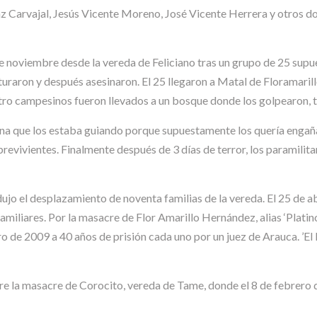
z Carvajal, Jesús Vicente Moreno, José Vicente Herrera y otros do
de noviembre desde la vereda de Feliciano tras un grupo de 25 supue
uraron y después asesinaron. El 25 llegaron a Matal de Floramarill
atro campesinos fueron llevados a un bosque donde los golpearon, to
sona que los estaba guiando porque supuestamente los quería engañ
evivientes. Finalmente después de 3 días de terror, los paramilita
jo el desplazamiento de noventa familias de la vereda. El 25 de abr
miliares. Por la masacre de Flor Amarillo Hernández, alias ‘Platino’
ro de 2009 a 40 años de prisión cada uno por un juez de Arauca. ’El 
re la masacre de Corocito, vereda de Tame, donde el 8 de febrero 