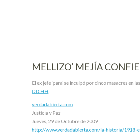
Skip
to
content
MELLIZO’ MEJÍA CONFI
El ex jefe ‘para’ se inculpó por cinco masacres en 
DD.HH
.
verdadabierta.com
Justicia y Paz
Jueves, 29 de Octubre de 2009
http://www.verdadabierta.com/la-historia/1918-e