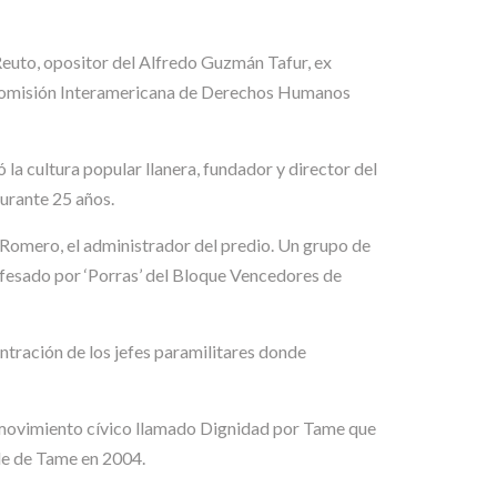
 Reuto, opositor del Alfredo Guzmán Tafur, ex
a Comisión Interamericana de Derechos Humanos
la cultura popular llanera, fundador y director del
urante 25 años.
o Romero, el administrador del predio. Un grupo de
onfesado por ‘Porras’ del Bloque Vencedores de
entración de los jefes paramilitares donde
n movimiento cívico llamado Dignidad por Tame que
de de Tame en 2004.