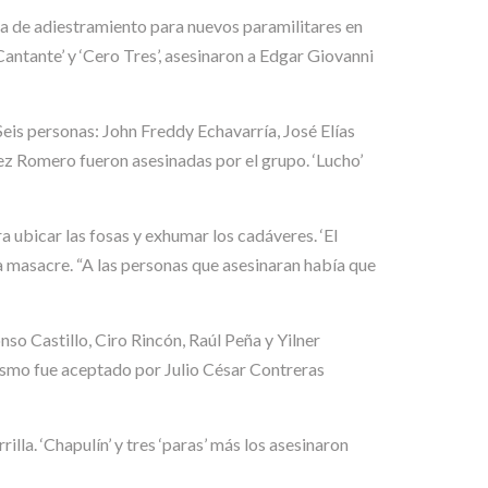
la de adiestramiento para nuevos paramilitares en
antante’ y ‘Cero Tres’, asesinaron a Edgar Giovanni
Seis personas: John Freddy Echavarría, José Elías
 Romero fueron asesinadas por el grupo. ‘Lucho’
a ubicar las fosas y exhumar los cadáveres. ‘El
a masacre. “A las personas que asesinaran había que
so Castillo, Ciro Rincón, Raúl Peña y Yilner
mismo fue aceptado por Julio César Contreras
illa. ‘Chapulín’ y tres ‘paras’ más los asesinaron