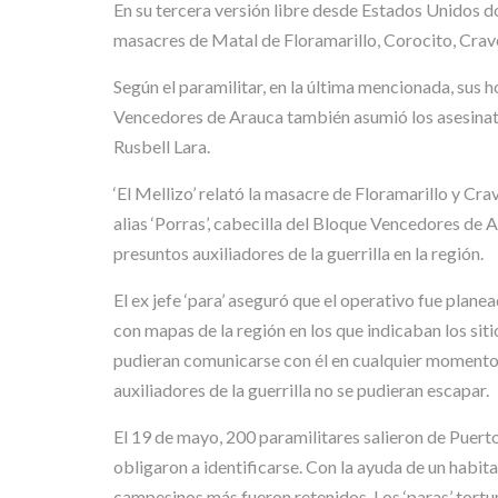
En su tercera versión libre desde Estados Unidos d
masacres de Matal de Floramarillo, Corocito, Crav
Según el paramilitar, en la última mencionada, sus
Vencedores de Arauca también asumió los asesinato
Rusbell Lara.
‘El Mellizo’ relató la masacre de Floramarillo y Cr
alias ‘Porras’, cabecilla del Bloque Vencedores de 
presuntos auxiliadores de la guerrilla en la región.
El ex jefe ‘para’ aseguró que el operativo fue plan
con mapas de la región en los que indicaban los siti
pudieran comunicarse con él en cualquier momento p
auxiliadores de la guerrilla no se pudieran escapar.
El 19 de mayo, 200 paramilitares salieron de Puerto
obligaron a identificarse. Con la ayuda de un habit
campesinos más fueron retenidos. Los ‘paras’ tortur