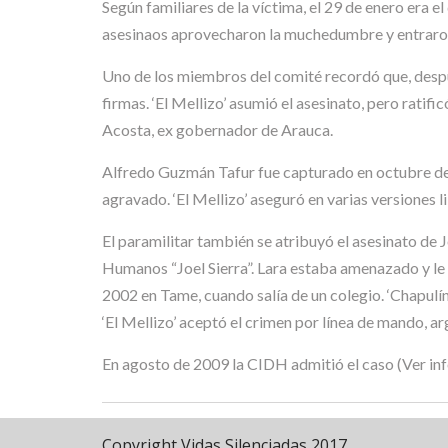
Según familiares de la víctima, el 29 de enero era 
asesinaos aprovecharon la muchedumbre y entraron a
Uno de los miembros del comité recordó que, despué
firmas. ‘El Mellizo’ asumió el asesinato, pero ratif
Acosta, ex gobernador de Arauca.
Alfredo Guzmán Tafur fue capturado en octubre de 
agravado. ‘El Mellizo’ aseguró en varias versiones 
El paramilitar también se atribuyó el asesinato de
Humanos “Joel Sierra”. Lara estaba amenazado y le 
2002 en Tame, cuando salía de un colegio. ‘Chapulín
‘El Mellizo’ aceptó el crimen por línea de mando,
En agosto de 2009 la CIDH admitió el caso (Ver in
Copyright Vidas Silenciadas 2017