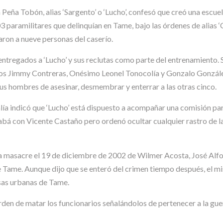
Peña Tobón, alias ‘Sargento’ o ‘Lucho’, confesó que creó una escue
 paramilitares que delinquían en Tame, bajo las órdenes de alias ‘C
ron a nueve personas del caserío.
entregados a ‘Lucho’ y sus reclutas como parte del entrenamiento. 
tos Jimmy Contreras, Onésimo Leonel Tonocolía y Gonzalo González
sus hombres de asesinar, desmembrar y enterrar a las otras cinco.
alía indicó que ‘Lucho’ está dispuesto a acompañar una comisión par
rabá con Vicente Castaño pero ordenó ocultar cualquier rastro de l
la masacre el 19 de diciembre de 2002 de Wilmer Acosta, José Alfon
 de Tame. Aunque dijo que se enteró del crimen tiempo después, el 
nsas urbanas de Tame.
orden de matar los funcionarios señalándolos de pertenecer a la guerr