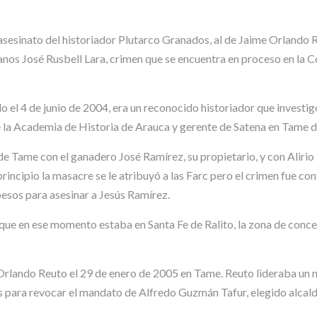
 al asesinato del historiador Plutarco Granados, al de Jaime Orlando
manos José Rusbell Lara, crimen que se encuentra en proceso en l
el 4 de junio de 2004, era un reconocido historiador que investigó 
 la Academia de Historia de Arauca y gerente de Satena en Tame d
 de Tame con el ganadero José Ramírez, su propietario, y con Aliri
rincipio la masacre se le atribuyó a las Farc pero el crimen fue c
esos para asesinar a Jesús Ramírez.
o que en ese momento estaba en Santa Fe de Ralito, la zona de conc
 Orlando Reuto el 29 de enero de 2005 en Tame. Reuto lideraba u
para revocar el mandato de Alfredo Guzmán Tafur, elegido alcal