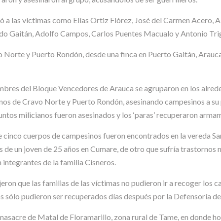
có a las víctimas como Elías Ortiz Flórez, José del Carmen Acero, 
rdo Gaitán, Adolfo Campos, Carlos Puentes Macualo y Antonio Tri
o Norte y Puerto Rondón, desde una finca en Puerto Gaitán, Arauca.
hombres del Bloque Vencedores de Arauca se agruparon en los alre
os de Cravo Norte y Puerto Rondón, asesinando campesinos a su pas
esuntos milicianos fueron asesinados y los ‘paras’ recuperaron arm
 cinco cuerpos de campesinos fueron encontrados en la vereda San 
s de un joven de 25 años en Cumare, de otro que sufría trastornos
n integrantes de la familia Cisneros.
dijeron que las familias de las víctimas no pudieron ir a recoger los 
 sólo pudieron ser recuperados días después por la Defensoría del
la masacre de Matal de Floramarillo, zona rural de Tame, en donde