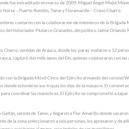
onde fue extraditado en marzo de 2009, Miguel Ángel Mejía Múnera, 
o Norte – Puerto Rondón, Tame y Floramarillo – Cravo Charro.
 hombres contaron con la colaboración de miembros de la Brigada Mó
s del historiador Plutarco Granados, del político Jaime Orlando
avo Charro, veredas de Arauca, donde los ‘paras’ mataron a 12 perso
Arauca, capturó dos milicianos del Eln, quienes colaboraron con la
eado con la Brigada Móvil Cinco del Ejército al mando del coronel W
os donde estuvieron sus tropas los días de la masacre. El coronel ad
ara coordinar las maniobras. El Ejército se comprometió a tapar l
 Gaitán, vereda de Tame, y llegaron a Flor Amarillo donde sacaron a
ante de la zona seleccionaron a seis personas, los apresaron y de a
aron y asesinaron al grupo, acusándolos de ser guerrilleros.