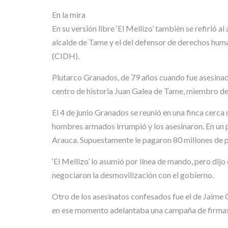
En la mira
En su versión libre ‘El Mellizo’ también se refirió
alcalde de Tame y el del defensor de derechos hu
(CIDH).
Plutarco Granados, de 79 años cuando fue asesinado 
centro de historia Juan Galea de Tame, miembro de
El 4 de junio Granados se reunió en una finca cerca
hombres armados irrumpió y los asesinaron. En un p
Arauca. Supuestamente le pagaron 80 millones de p
‘El Mellizo’ lo asumió por línea de mando, pero dij
negociaron la desmovilización con el gobierno.
Otro de los asesinatos confesados fue el de Jaime
en ese momento adelantaba una campaña de firmas 