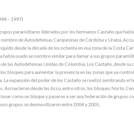
994 – 1997)
 grupos paramilitares liderados por los hermanos Castaño que hab
el nombre de Autodefensas Campesinas de Córdoba y Urabá, Accu. 
inquido desde la década de los ochenta en esa zona de la Costa Car
ya había usado un nombre similar para llamar a sus grupos paramil
n de las Autodefensas Unidas de Colombia. Los Castaño, desde su 
arios bloques para aumentar la presencia en las zonas que ya contr
era. La expansión del poder de los Castaño se realizó sembrando el
s. Así nacieron desde las Accu, entre otros, los bloques Norte, 
ionar como un bloque y pasaron a ser una federación de grupos co
sos grupos se desmovilizaron entre 2004 y 2005.