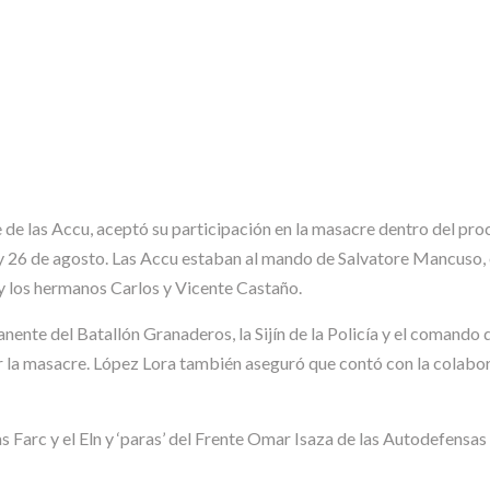
e de las Accu, aceptó su participación en la masacre dentro del pro
24 y 26 de agosto. Las Accu estaban al mando de Salvatore Mancuso
, y los hermanos Carlos y Vicente Castaño.
ente del Batallón Granaderos, la Sijín de la Policía y el comando 
ar la masacre. López Lora también aseguró que contó con la colabo
as Farc y el Eln y ‘paras’ del Frente Omar Isaza de las Autodefen