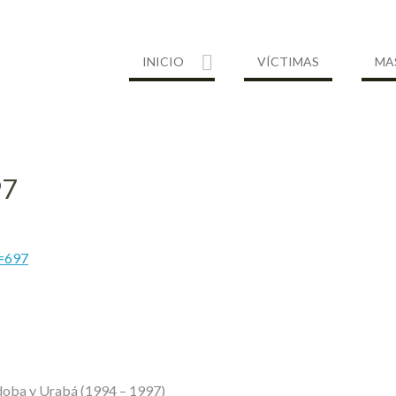
INICIO
VÍCTIMAS
MA
97
e=697
oba y Urabá (1994 – 1997)