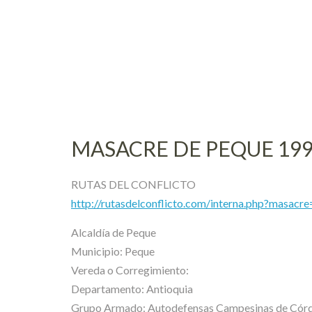
Skip
to
content
MASACRE DE PEQUE 19
RUTAS DEL CONFLICTO
http://rutasdelconflicto.com/interna.php?masacr
Alcaldía de Peque
Municipio: Peque
Vereda o Corregimiento:
Departamento: Antioquia
Grupo Armado: Autodefensas Campesinas de Córd