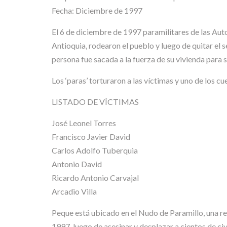
Fecha: Diciembre de 1997
El 6 de diciembre de 1997 paramilitares de las Au
Antioquia, rodearon el pueblo y luego de quitar el s
persona fue sacada a la fuerza de su vivienda para 
Los ‘paras’ torturaron a las víctimas y uno de los
LISTADO DE VÍCTIMAS
José Leonel Torres
Francisco Javier David
Carlos Adolfo Tuberquia
Antonio David
Ricardo Antonio Carvajal
Arcadio Villa
Peque está ubicado en el Nudo de Paramillo, una reg
1997, luego de asesinar y desplazar a cientos de civ