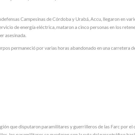
todefensas Campesinas de Córdoba y Urabá, Accu, llegaron en vari
ervicio de energía eléctrica, mataron a cinco personas en los retene
ser asesinada.
 cuerpos permaneció por varias horas abandonado en una carretera d
ión que disputaron paramilitares y guerrilleros de las Farc por el c
iles, los paramilitares se quedaron con la ruta del narcotráfico hac