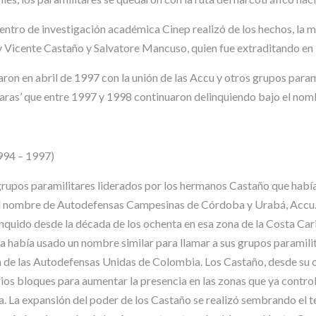
centro de investigación académica Cinep realizó de los hechos, la 
 Vicente Castaño y Salvatore Mancuso, quien fue extraditando en 
 en abril de 1997 con la unión de las Accu y otros grupos paramili
aras’ que entre 1997 y 1998 continuaron delinquiendo bajo el nomb
994 – 1997)
 grupos paramilitares liderados por los hermanos Castaño que hab
el nombre de Autodefensas Campesinas de Córdoba y Urabá, Accu. 
inquido desde la década de los ochenta en esa zona de la Costa Car
ya había usado un nombre similar para llamar a sus grupos paramil
n de las Autodefensas Unidas de Colombia. Los Castaño, desde su 
arios bloques para aumentar la presencia en las zonas que ya contr
era. La expansión del poder de los Castaño se realizó sembrando el