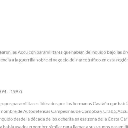
aron las Accu con paramilitares que habían delinquido bajo las ór
uencia a la guerrilla sobre el negocio del narcotráfico en esta regi
994 – 1997)
 grupos paramilitares liderados por los hermanos Castaño que hab
el nombre de Autodefensas Campesinas de Córdoba y Urabá, Accu. 
inquido desde la década de los ochenta en esa zona de la Costa Car
ya había usado un nombre similar para llamar a sus grupos paramil