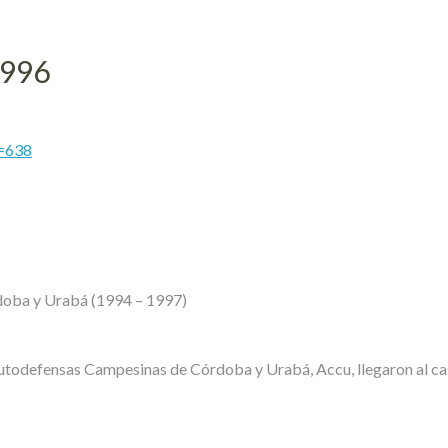
996
e=638
oba y Urabá (1994 – 1997)
Autodefensas Campesinas de Córdoba y Urabá, Accu, llegaron al ca