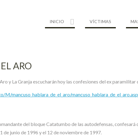
INICIO
VÍCTIMAS
MA
EL ARO
o y La Granja escucharán hoy las confesiones del ex paramilitar 
o/M/mancuso_hablara_de_el_aro/mancuso_hablara_de_el_aro.asp
mandante del bloque Catatumbo de las autodefensas, confesará d
11 de junio de 1996 y el 12 de noviembre de 1997.