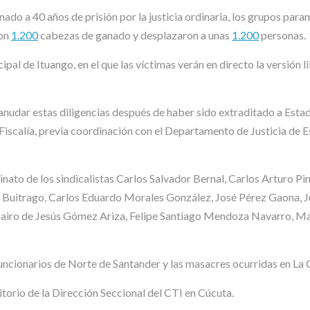
do a 40 años de prisión por la justicia ordinaria, los grupos para
ron
1.200
cabezas de ganado y desplazaron a unas
1.200
personas.
pal de Ituango, en el que las víctimas verán en directo la versión li
eanudar estas diligencias después de haber sido extraditado a Esta
la Fiscalía, previa coordinación con el Departamento de Justicia de
sinato de los sindicalistas Carlos Salvador Bernal, Carlos Arturo P
itrago, Carlos Eduardo Morales González, José Pérez Gaona, Ju
Jairo de Jesús Gómez Ariza, Felipe Santiago Mendoza Navarro, M
cionarios de Norte de Santander y las masacres ocurridas en La 
itorio de la Dirección Seccional del CTI en Cúcuta.