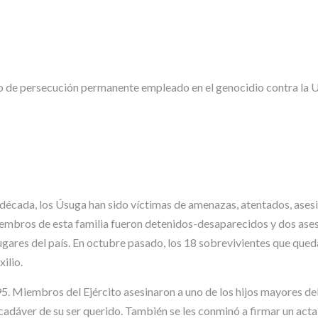
lo de persecución permanente empleado en el genocidio contra la U
ma década, los Úsuga han sido víctimas de amenazas, atentados, ase
miembros de esta familia fueron detenidos-desaparecidos y dos ase
ugares del país. En octubre pasado, los 18 sobrevivientes que qued
ilio.
 Miembros del Ejército asesinaron a uno de los hijos mayores dela
l cadáver de su ser querido. También se les conminó a firmar un a