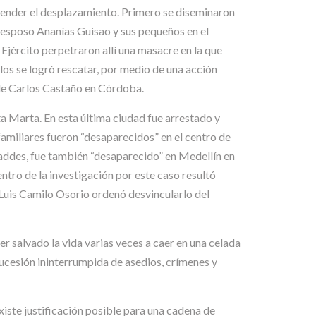
render el desplazamiento. Primero se diseminaron
su esposo Ananías Guisao y sus pequeños en el
Ejército perpetraron allí una masacre en la que
llos se logró rescatar, por medio de una acción
 de Carlos Castaño en Córdoba.
a Marta. En esta última ciudad fue arrestado y
 familiares fueron “desaparecidos” en el centro de
addes, fue también “desaparecido” en Medellín en
tro de la investigación por este caso resultó
 Luis Camilo Osorio ordenó desvincularlo del
er salvado la vida varias veces a caer en una celada
 sucesión ininterrumpida de asedios, crímenes y
xiste justificación posible para una cadena de