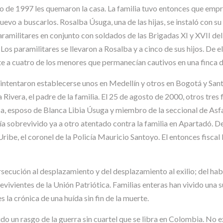
zo de 1997 les quemaron la casa. La familia tuvo entonces que emp
 nuevo a buscarlos. Rosalba Úsuga, una de las hijas, se instaló con 
amilitares en conjunto con soldados de las Brigadas XI y XVII del 
Los paramilitares se llevaron a Rosalba y a cinco de sus hijos. De e
nte a cuatro de los menores que permanecían cautivos en una finca
 intentaron establecerse unos en Medellín y otros en Bogotá y Sant
Rivera, el padre de la familia. El 25 de agosto de 2000, otros tres
, esposo de Blanca Libia Úsuga y miembro de la seccional de Asf
 sobrevivido ya a otro atentado contra la familia en Apartadó. Den
ibe, el coronel de la Policía Mauricio Santoyo. El entonces fiscal
rsecución al desplazamiento y del desplazamiento al exilio; del hab
revivientes de la Unión Patriótica. Familias enteras han vivido una
s la crónica de una huída sin fin de la muerte.
do un rasgo de la guerra sin cuartel que se libra en Colombia. No e