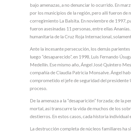
bajo amenazas, a no denunciar lo ocurrido. En mar
por los municipios de la región, pero allí fueron de
corregimiento La Balsita. En noviembre de 1997, par
fueron asesinadas 11 personas, entre ellas Ananías. 
humanitaria de la Cruz Roja Internacional, solame
Ante la incesante persecución, los demás parientes
luego “desaparecido”, en 1998, Luis Fernando Úsuga 
Medellín. Ese mismo año, Ángel José Quintero Mesa
compañía de Claudia Patricia Monsalve. Ángel había
comprometido el jefe de seguridad del presidente Ur
proceso.
De la amenaza a la “desaparición” forzada; de la pe
mortal, así transcurre la vida de muchos de los sob
destierros. En estos casos, cada historia individual e
La destrucción completa de núcleos familiares ha si