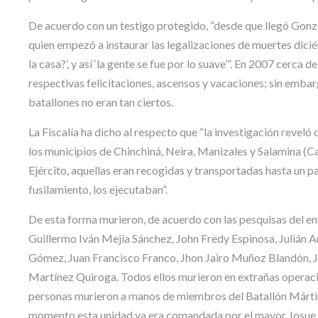
De acuerdo con un testigo protegido, “desde que llegó Gonzál
quien empezó a instaurar las legalizaciones de muertes dicié
la casa?’, y así ‘la gente se fue por lo suave’”. En 2007 cerc
respectivas felicitaciones, ascensos y vacaciones; sin embar
batallones no eran tan ciertos.
La Fiscalía ha dicho al respecto que “la investigación reveló 
los municipios de Chinchiná, Neira, Manizales y Salamina (C
Ejército, aquellas eran recogidas y transportadas hasta un par
fusilamiento, los ejecutaban”.
De esta forma murieron, de acuerdo con las pesquisas del en
Guillermo Iván Mejía Sánchez, John Fredy Espinosa, Julián 
Gómez, Juan Francisco Franco, Jhon Jairo Muñoz Blandón, 
Martínez Quiroga. Todos ellos murieron en extrañas opera
personas murieron a manos de miembros del Batallón Mártir
momento esta unidad ya era comandada por el mayor Josue 