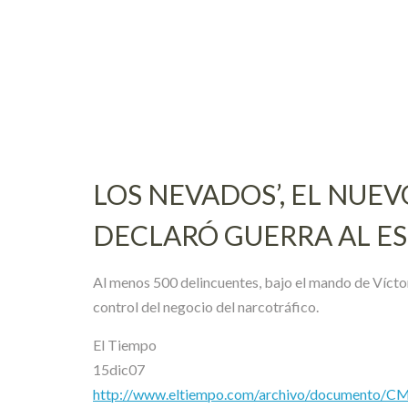
Skip
to
content
LOS NEVADOS’, EL NUEV
DECLARÓ GUERRA AL E
Al menos 500 delincuentes, bajo el mando de Víctor 
control del negocio del narcotráfico.
El Tiempo
15dic07
http://www.eltiempo.com/archivo/documento/C