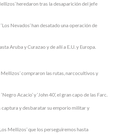
llizos’ heredaron tras la desaparición del jefe
’, ‘Los Nevados’ han desatado una operación de
sta Aruba y Curazao y de allí a E.U. y Europa.
s Mellizos’ compraron las rutas, narcocultivos y
 ‘Negro Acacio’ y ‘John 40’, el gran capo de las Farc.
s captura y desbaratar su emporio militar y
a ‘Los Mellizos’ que los perseguiremos hasta