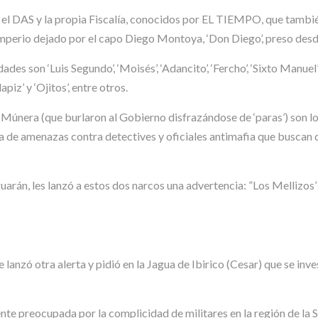
, el DAS y la propia Fiscalía, conocidos por EL TIEMPO, que tambié
 imperio dejado por el capo Diego Montoya, ‘Don Diego’, preso des
es son ‘Luis Segundo’, ‘Moisés’, ‘Adancito’, ‘Fercho’, ‘Sixto Manuel’, ‘
apiz’ y ‘Ojitos’, entre otros.
Múnera (que burlaron al Gobierno disfrazándose de ‘paras’) son lo
la de amenazas contra detectives y oficiales antimafia que buscan 
guarán, les lanzó a estos dos narcos una advertencia: ”Los Mellizos’ l
e lanzó otra alerta y pidió en la Jagua de Ibirico (Cesar) que se in
ente preocupada por la complicidad de militares en la región de la