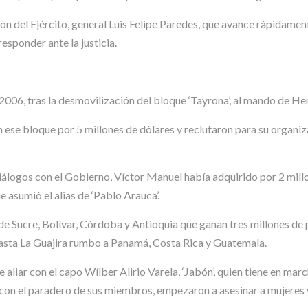
ión del Ejército, general Luis Felipe Paredes, que avance rápidament
responder ante la justicia.
006, tras la desmovilización del bloque ‘Tayrona’, al mando de He
n ese bloque por 5 millones de dólares y reclutaron para su organiz
diálogos con el Gobierno, Víctor Manuel había adquirido por 2 millo
 asumió el alias de ‘Pablo Arauca’.
’ de Sucre, Bolívar, Córdoba y Antioquia que ganan tres millones d
 hasta La Guajira rumbo a Panamá, Costa Rica y Guatemala.
 aliar con el capo Wílber Alirio Varela, ‘Jabón’, quien tiene en m
r con el paradero de sus miembros, empezaron a asesinar a mujeres 