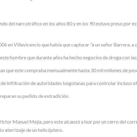
ndo del narcotráfico en los años 80 y en los 90 estuvo preso por es
6 en Villavicencio que había que capturar ”a un señor Barrera, a qui
a este hombre que durante años ha hecho negocios de droga con las 
lan que este compraba mensualmente hasta 30 mil millones de pesos
e infiltración de autoridades bogotanas para controlar incluso of
preparan su pedido de extradición.
 Víctor Manuel Mejía, pero este alcanzó a huir por un cerro del c
o aterrizaje de un helicóptero.