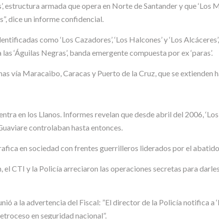
os’, estructura armada que opera en Norte de Santander y que ‘Los Me
s”, dice un informe confidencial.
dentificadas como ‘Los Cazadores’, ‘Los Halcones’ y ‘Los Alcáceres
a las ‘Águilas Negras’, banda emergente compuesta por ex ‘paras’.
as vía Maracaibo, Caracas y Puerto de la Cruz, que se extienden ha
entra en los Llanos. Informes revelan que desde abril del 2006, ‘Lo
 Guaviare controlaban hasta entonces.
 trafica en sociedad con frentes guerrilleros liderados por el abatido
, el CTI y la Policía arreciaron las operaciones secretas para darle
nió a la advertencia del Fiscal: ”El director de la Policía notifica 
etroceso en seguridad nacional”.