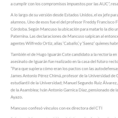
a cumplir con los compromisos impuestos por las AUC”, resal
A lo largo de su versión desde Estados Unidos, el ex jefe pa
alumnos. Uno de esos fue el del profesor Freddy Francisco F
Córdoba. Según Mancuso la ubicación para matarlo la dio un p
Paternina. Las declaraciones de Mancuso salpican al entonce
agentes Wilfredo Ortiz, alias ‘Caballo’, y ‘Saenz’ quienes h
También el de Hugo Iguarán Cote candidato a la rectoría e
asesinato de Iguarán fue realizado en la casa del futuro rect
”Para que supiera cómo eran los pactos con las autodefensa
James Antonio Pérez Chimá, profesor de la Universidad de C
estudiantil de la Universidad; Manuel Segundo Ruiz Álvarez,
de la Asamblea; Iván Antonio Garnica Díaz, pensionado de la
Ayazo.
Mancuso confesó vínculos con ex directora del CTI