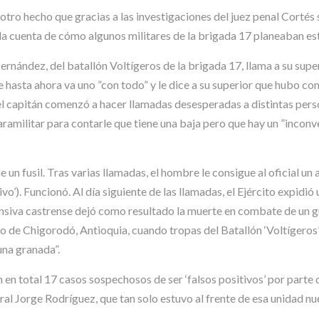
tro hecho que gracias a las investigaciones del juez penal Cortés s
cuenta de cómo algunos militares de la brigada 17 planeaban es
rnández, del batallón Voltígeros de la brigada 17, llama a su superi
 hasta ahora va uno ”con todo” y le dice a su superior que hubo com
el capitán comenzó a hacer llamadas desesperadas a distintas pers
paramilitar para contarle que tiene una baja pero que hay un ”incon
pide un fusil. Tras varias llamadas, el hombre le consigue al oficial 
ivo’). Funcionó. Al día siguiente de las llamadas, el Ejército expid
nsiva castrense dejó como resultado la muerte en combate de un guer
o de Chigorodó, Antioquia, cuando tropas del Batallón ‘Voltígeros’
una granada”.
n en total 17 casos sospechosos de ser ‘falsos positivos’ por part
al Jorge Rodríguez, que tan solo estuvo al frente de esa unidad nu