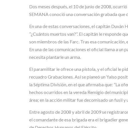
Dos meses después, el 10 de junio de 2008, ocurrió o
SEMANA conoció una conversación grabada que da 
En una de estas conversaciones, el capitán Duván He
”¿Cuántos muertos van?”. El capitán le responde que
son miembros de las Farc. Tras esa comunicación, 
En una de las comunicaciones el oficial llama a un 
necesita plantarle un arma.
El paramilitar le ofrece una pistola, y el oficial le 
recuadro Grabaciones. Así se planeó un ‘falso posit
la Séptima División, en el que afirmaba que: ”La ofe
hechos ocurridos en la vereda Remigio del municipi
área; en la acción militar fue decomisado un fusil y 
Entre agosto de 2008 y abril de 2009 se registraro
el comandante de esa brigada era el brigadier gener
de Derechos Humanos del Ejército.