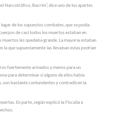
el Narcotráfico, Bacrim”, dice uno de los apartes
l lugar de los supuestos combates, que se podía
os cuerpos de casi todos los muertos estaban en
s muertos les quedaba grande. La mayoría estaban
en la que supuestamente las llevaban estas podrían
lleros fuertemente armados y menos para un
nse para determinar si alguno de ellos había
os, son bastante contundentes y contradicen la
uertas. En parte, según explicó la Fiscalía a
hechos.