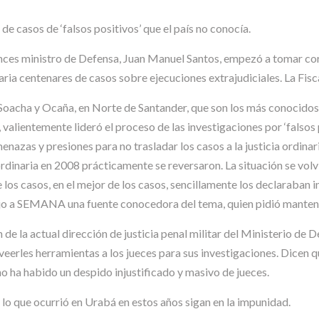
de casos de ‘falsos positivos’ que el país no conocía.
nces ministro de Defensa, Juan Manuel Santos, empezó a tomar co
aria centenares de casos sobre ejecuciones extrajudiciales. La Fiscal
e Soacha y Ocaña, en Norte de Santander, que son los más conocidos
l, valientemente lideró el proceso de las investigaciones por ‘falsos
enazas y presiones para no trasladar los casos a la justicia ordina
 ordinaria en 2008 prácticamente se reversaron. La situación se volv
 los casos, en el mejor de los casos, sencillamente los declaraban i
 dijo a SEMANA una fuente conocedora del tema, quien pidió mante
 de la actual dirección de justicia penal militar del Ministerio de 
eerles herramientas a los jueces para sus investigaciones. Dice
o ha habido un despido injustificado y masivo de jueces.
o que ocurrió en Urabá en estos años sigan en la impunidad.