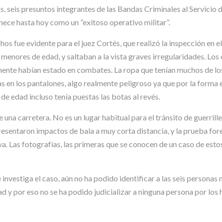
, seis presuntos integrantes de las Bandas Criminales al Servicio d
ece hasta hoy como un ”exitoso operativo militar”.
 fue evidente para el juez Cortés, que realizó la inspección en e
ía menores de edad, y saltaban a la vista graves irregularidades. L
nte habían estado en combates. La ropa que tenían muchos de lo
 en los pantalones, algo realmente peligroso ya que por la forma 
e edad incluso tenía puestas las botas al revés.
una carretera. No es un lugar habitual para el tránsito de guerri
sentaron impactos de bala a muy corta distancia, y la prueba fore
va. Las fotografías, las primeras que se conocen de un caso de est
vestiga el caso, aún no ha podido identificar a las seis personas m
y por eso no se ha podido judicializar a ninguna persona por los 