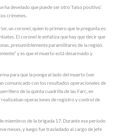
e ha develado que puede ser otro ‘falso positivo’.
tos crímenes.
or, un coronel, quien lo primero que le pregunta es:
bates. El coronel le enfatiza que hay que decir que
onas, presumiblemente paramilitares de la región.
veniente” y es que el muerto está desarmado y
un arma para que la ponga al lado del muerto (ver
ió un comunicado con los resultados operacionales de
rillero de la quinta cuadrilla de las Farc, en
 realizaban operaciones de registro y control de
e de miembros de la brigada 17. Durante ese período
eve meses, y luego fue trasladado al cargo de jefe