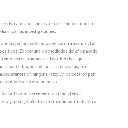
rrectivos, muchos jueces penales encontraron un
ía inició las investigaciones.
 por la opinión pública, comenzaron a avanzar. La
 positivos’. Ella renunció a mediados del año pasado.
ria empezaron a aumentar. Las directivas que se
ió insostenible, no solo por las amenazas, sino
nsubsistentes sin ninguna razón, y los botaron por
ner su nombre en el anonimato.
Defensa. Hay un incremento sustancial en el
n que hay un seguimiento extremadamente cuidadoso