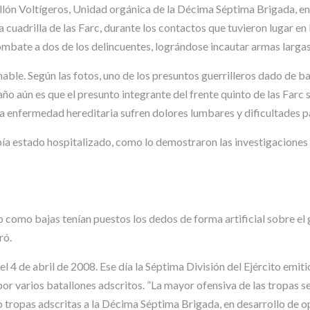
tallón Voltígeros, Unidad orgánica de la Décima Séptima Brigada, en
cuadrilla de las Farc, durante los contactos que tuvieron lugar en 
bate a dos de los delincuentes, lográndose incautar armas largas”,
nable. Según las fotos, uno de los presuntos guerrilleros dado de b
o aún es que el presunto integrante del frente quinto de las Farc su
a enfermedad hereditaria sufren dolores lumbares y dificultades p
a estado hospitalizado, como lo demostraron las investigaciones p
 como bajas tenían puestos los dedos de forma artificial sobre el g
ró.
el 4 de abril de 2008. Ese día la Séptima División del Ejército emit
or varios batallones adscritos. ”La mayor ofensiva de las tropas se 
ropas adscritas a la Décima Séptima Brigada, en desarrollo de ope