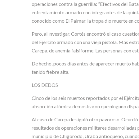
operaciones contra la guerrilla: ”Efectivos del Ba
enfrentamiento armado con integrantes de la quinta 
conocido como El Palmar, la tropa dio muerte en com
Pero, al investigar, Cortés encontró el caso cuestio
del Ejército armado con una vieja pistola. Más extrañ
Carepa, de anemia falsiforme. Las personas con est
De hecho, pocos días antes de aparecer muerto habí
tenido fiebre alta.
LOS DEDOS
Cinco de los seis muertos reportados por el Ejército
absorción atómica demostraron que ninguno dispa
Al caso de Carepa le siguió otro pavoroso. Ocurrió 
resultados de operaciones militares desarrolladas p
municipio de Chigorodó, Urabá antioqueño, cuando t