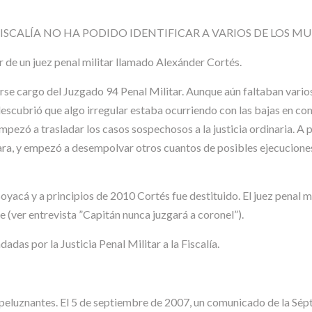
SCALÍA NO HA PODIDO IDENTIFICAR A VARIOS DE LOS MU
or de un juez penal militar llamado Alexánder Cortés.
se cargo del Juzgado 94 Penal Militar. Aunque aún faltaban varios
descubrió que algo irregular estaba ocurriendo con las bajas en co
pezó a trasladar los casos sospechosos a la justicia ordinaria. A p
igara, y empezó a desempolvar otros cuantos de posibles ejecucione
oyacá y a principios de 2010 Cortés fue destituido. El juez penal 
e (ver entrevista ”Capitán nunca juzgará a coronel”).
adas por la Justicia Penal Militar a la Fiscalía.
peluznantes. El 5 de septiembre de 2007, un comunicado de la Sép