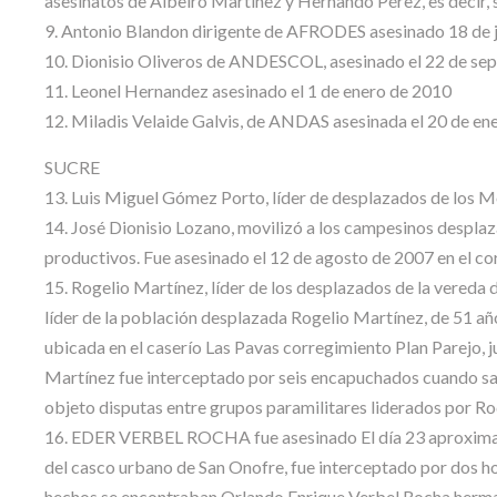
asesinatos de Albeiro Martínez y Hernando Pérez, es decir, 
9. Antonio Blandon dirigente de AFRODES asesinado 18 de j
10. Dionisio Oliveros de ANDESCOL, asesinado el 22 de sep
11. Leonel Hernandez asesinado el 1 de enero de 2010
12. Miladis Velaide Galvis, de ANDAS asesinada el 20 de e
SUCRE
13. Luis Miguel Gómez Porto, líder de desplazados de los M
14. José Dionisio Lozano, movilizó a los campesinos desplaz
productivos. Fue asesinado el 12 de agosto de 2007 en el co
15. Rogelio Martínez, líder de los desplazados de la vereda 
líder de la población desplazada Rogelio Martínez, de 51 años
ubicada en el caserío Las Pavas corregimiento Plan Parejo, 
Martínez fue interceptado por seis encapuchados cuando salí
objeto disputas entre grupos paramilitares liderados por Ro
16. EDER VERBEL ROCHA fue asesinado El día 23 aproximad
del casco urbano de San Onofre, fue interceptado por dos ho
hechos se encontraban Orlando Enrique Verbel Rocha hermano 