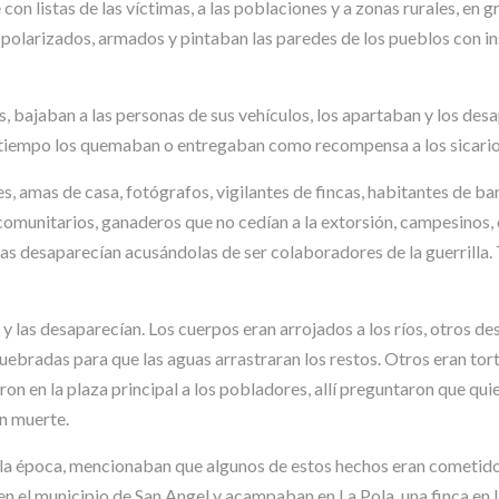
con listas de las víctimas, a las poblaciones y a zonas rurales, e
 polarizados, armados y pintaban las paredes de los pueblos con in
jaban a las personas de sus vehículos, los apartaban y los desapa
n tiempo los quemaban o entregaban como recompensa a los sicario
, amas de casa, fotógrafos, vigilantes de fincas, habitantes de ba
comunitarios, ganaderos que no cedían a la extorsión, campesinos, c
y las desaparecían acusándolas de ser colaboradores de la guerrilla
n y las desaparecían. Los cuerpos eran arrojados a los ríos, otros 
 quebradas para que las aguas arrastraran los restos. Otros eran to
on en la plaza principal a los pobladores, allí preguntaron que quien
on muerte.
e la época, mencionaban que algunos de estos hechos eran cometi
n el municipio de San Angel y acampaban en La Pola, una finca en l