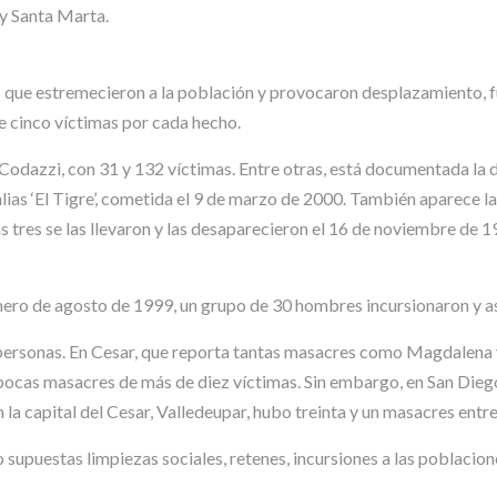
 y Santa Marta.
e estremecieron a la población y provocaron desplazamiento, fue
e cinco víctimas por cada hecho.
odazzi, con 31 y 132 víctimas. Entre otras, está documentada la d
lias ‘El Tigre’, cometida el 9 de marzo de 2000. También aparece 
s tres se las llevaron y las desaparecieron el 16 de noviembre de 
imero de agosto de 1999, un grupo de 30 hombres incursionaron y a
 personas. En Cesar, que reporta tantas masacres como Magdalena y
 pocas masacres de más de diez víctimas. Sin embargo, en San Die
En la capital del Cesar, Valledeupar, hubo treinta y un masacres ent
puestas limpiezas sociales, retenes, incursiones a las poblaciones