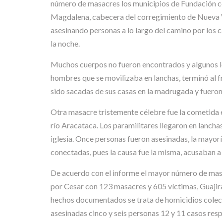
número de masacres los municipios de Fundación con
Magdalena, cabecera del corregimiento de Nueva Ven
asesinando personas a lo largo del camino por los c
la noche.
Muchos cuerpos no fueron encontrados y algunos los 
hombres que se movilizaba en lanchas, terminó al fr
sido sacadas de sus casas en la madrugada y fueron
Otra masacre tristemente célebre fue la cometida 
río Aracataca. Los paramilitares llegaron en lanchas,
iglesia. Once personas fueron asesinadas, la mayor
conectadas, pues la causa fue la misma, acusaban a
De acuerdo con el informe el mayor número de mas
por Cesar con 123 masacres y 605 víctimas, Guajir
hechos documentados se trata de homicidios colect
asesinadas cinco y seis personas 12 y 11 casos res