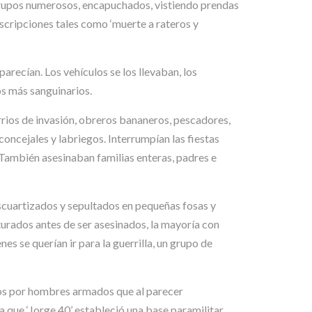
n grupos numerosos, encapuchados, vistiendo prendas
scripciones tales como ‘muerte a rateros y
recían. Los vehículos se los llevaban, los
s más sanguinarios.
rrios de invasión, obreros bananeros, pescadores,
oncejales y labriegos. Interrumpían las fiestas
. También asesinaban familias enteras, padres e
descuartizados y sepultados en pequeñas fosas y
rturados antes de ser asesinados, la mayoría con
es se querían ir para la guerrilla, un grupo de
dos por hombres armados que al parecer
a que ‘Jorge 40’ estableció una base paramilitar,