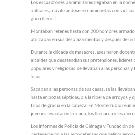
Los escuadrones paramilitares llegaban en la noche 
militares, movilizándose en camionetas con vidrios
guerrilleros’.
Montaban retenes hasta con 200 hombres armados, ba
utilizaban en sus desplazamientos y después de u
Durante la década de masacres, asesinaron docentes
alcaldes que desatendían sus pretensiones, líderes 
populares y religiosas, se llevaban a las personas 
hijos.
Sacaban a las personas de sus casas, se las llevaba
hasta en pozas sépticas, o a la ribera de arroyos y
tiros de gracia en la cabeza. En Monterrubio reunier
jóvenes levantaron la mano, los llamaron y les dier
Los informes de Policía de Ciénaga y Fundación d
pertenecieron a las autodefensas que delinquieron e