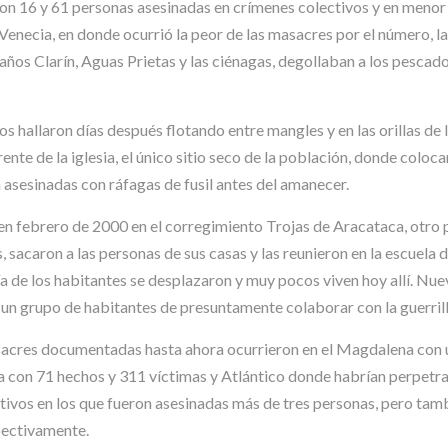
 16 y 61 personas asesinadas en crímenes colectivos y en menor p
ecia, en donde ocurrió la peor de las masacres por el número, la
años Clarín, Aguas Prietas y las ciénagas, degollaban a los pescad
hallaron días después flotando entre mangles y en las orillas de l
ente de la iglesia, el único sitio seco de la población, donde colo
 asesinadas con ráfagas de fusil antes del amanecer.
en febrero de 2000 en el corregimiento Trojas de Aracataca, otro
 sacaron a las personas de sus casas y las reunieron en la escuela de
ía de los habitantes se desplazaron y muy pocos viven hoy allí. Nu
 un grupo de habitantes de presuntamente colaborar con la guerrill
acres documentadas hasta ahora ocurrieron en el Magdalena con u
a con 71 hechos y 311 víctimas y Atlántico donde habrían perpetra
ivos en los que fueron asesinadas más de tres personas, pero tam
pectivamente.