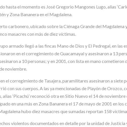
o hasta el momento es José Gregorio Mangones Lugo, alias ‘Carlos T
etén y Zona Bananera en el Magdalena.
uerto carbonero, ubicado sobre la Ciénaga Grande del Magdalena y
inco masacres con más de diez víctimas.
rupo armado llegó a las fincas Mano de Dios y El Pedregal, en las 
ionaron en el corregimiento de Guacamayal y asesinaron a 13 pers
sesinaron a 10 personas; y en 2001, con lista en mano cometieron 
 de noviembre.
 en el corregimiento de Tasajera, paramilitares asesinaron a siete
urrió con sus cuerpos. A las ya mencionadas de Playón de Orozco, 
, alias ‘Picachú’ reconoció otra en Sitio Nuevo el 14 de noviembre
pado en una más en Zona Bananera el 17 de mayo de 2001 en los cor
n Magdalena hubo diez masacres que sumadas reportan 158 víctima
hos violentos documentados en detalle por la unidad de Justicia y 