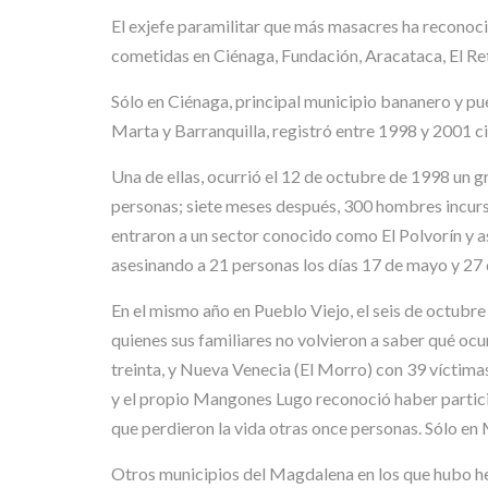
El exjefe paramilitar que más masacres ha reconocid
cometidas en Ciénaga, Fundación, Aracataca, El R
Sólo en Ciénaga, principal municipio bananero y p
Marta y Barranquilla, registró entre 1998 y 2001 c
Una de ellas, ocurrió el 12 de octubre de 1998 un g
personas; siete meses después, 300 hombres incurs
entraron a un sector conocido como El Polvorín y a
asesinando a 21 personas los días 17 de mayo y 27
En el mismo año en Pueblo Viejo, el seis de octubre
quienes sus familiares no volvieron a saber qué oc
treinta, y Nueva Venecia (El Morro) con 39 víctimas
y el propio Mangones Lugo reconoció haber partici
que perdieron la vida otras once personas. Sólo e
Otros municipios del Magdalena en los que hubo hec