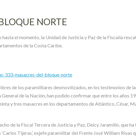
 BLOQUE NORTE
o hasta el momento, la Unidad de Justicia y Paz de la Fiscalía re
artamentos de la Costa Caribe.
las-333-masacres-del-bloque-norte
bres de los paramilitares desmovilizados, en los testimonios de las
alía General de la Nación, han podido confirmar que entre los años
einta y tres masacres en los departamentos de Atlántico, César, Ma
acho de la Fiscal Tercera de Justicia y Paz, Deicy Jaramillo, que h
Carlos Tijeras’, exjefe paramilitar del Frente José William Rivas 