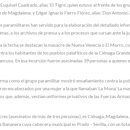
Esquivel Cuadrado, alias ‘El Tigre’, quien estuvo al frente de los gr
te de Magdalena; y Edgar Ignacio Fierro Flórez, alias ‘Don Antonio’
s paramilitares han servido para la elaboración del detallado infor
imas, a los archivos de prensa y a los procesos que cursan ante la ju
a la fecha se destacan la masacre de Nueva Venecia o El Morro, c
ntra los habitantes de los pueblos palafíticos de la Ciénaga Grande
ancuso. En esa incursión fueron asesinadas 39 personas a quienes 
orma como el grupo paramilitar mostró ensañamiento contra la pob
eron encabezados por una mujer a la que llamaban ‘La Mona’. La ma
s que, además, vestían uniformes privativos de las Fuerzas Armada
cres (asesinatos de más de tres personas), es Ciénaga, Magdalena,
 Bananera cuya cabecera municipal es Prado – Sevilla, con un tot