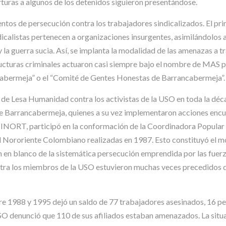
orturas a algunos de los detenidos siguieron presentándose.
tos de persecución contra los trabajadores sindicalizados. El prim
dicalistas pertenecen a organizaciones insurgentes, asimilándolos as
 la guerra sucia. Así, se implanta la modalidad de las amenazas a tr
ructuras criminales actuaron casi siempre bajo el nombre de MAS p
abermeja” o el “Comité de Gentes Honestas de Barrancabermeja”.
 de Lesa Humanidad contra los activistas de la USO en toda la déc
de Barrancabermeja, quienes a su vez implementaron acciones encu
SINORT, participó en la conformación de la Coordinadora Popular
l Nororiente Colombiano realizadas en 1987. Esto constituyó el mo
n en blanco de la sistemática persecución emprendida por las fuerz
ntra los miembros de la USO estuvieron muchas veces precedidos d
tre 1988 y 1995 dejó un saldo de 77 trabajadores asesinados, 16 p
SO denunció que 110 de sus afiliados estaban amenazados. La situa