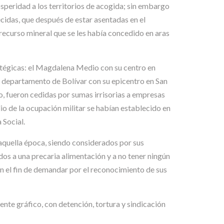
osperidad a los territorios de acogida; sin embargo
cidas, que después de estar asentadas en el
 recurso mineral que se les había concedido en aras
ratégicas: el Magdalena Medio con su centro en
o departamento de Bolívar con su epicentro en San
 fueron cedidas por sumas irrisorias a empresas
o de la ocupación militar se habían establecido en
 Social.
n aquella época, siendo considerados por sus
os a una precaria alimentación y a no tener ningún
on el fin de demandar por el reconocimiento de sus
iente gráfico, con detención, tortura y sindicación