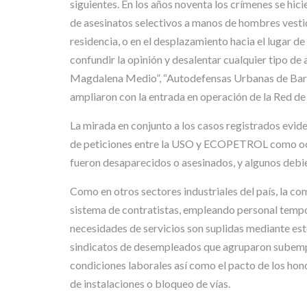
siguientes. En los años noventa los crímenes se hic
de asesinatos selectivos a manos de hombres vestido
residencia, o en el desplazamiento hacia el lugar d
confundir la opinión y desalentar cualquier tipo d
Magdalena Medio”, “Autodefensas Urbanas de Barra
ampliaron con la entrada en operación de la Red de
La mirada en conjunto a los casos registrados evid
de peticiones entre la USO y ECOPETROL como ocurr
fueron desaparecidos o asesinados, y algunos debi
Como en otros sectores industriales del país, la c
sistema de contratistas, empleando personal tempo
necesidades de servicios son suplidas mediante est
sindicatos de desempleados que agruparon subemple
condiciones laborales así como el pacto de los hon
de instalaciones o bloqueo de vías.