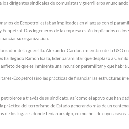
a los dirigentes sindicales de comunistas y guerrilleros anunciando
cionarios de Ecopetrol estaban implicados en alianzas con el param
s y Ecopetrol. Dos ingenieros de la empresa están implicados en lo
financiar su organización.
laborador de la guerrilla. Alexander Cardona miembro de la USO e
es ha llegado Ramón Isaza, líder paramilitar que desplazó a Camil
anfleto de que es inminente una incursión paramilitar y que habrá u
itares-Ecopetrol sino las prácticas de financiar las estructuras irr
petroleros a través de su sindicato, así como el apoyo que han dad
a práctica del terrorismo de Estado generando más de un centenar 
os de los lugares donde tenían arraigo, en muchos de cuyos casos s