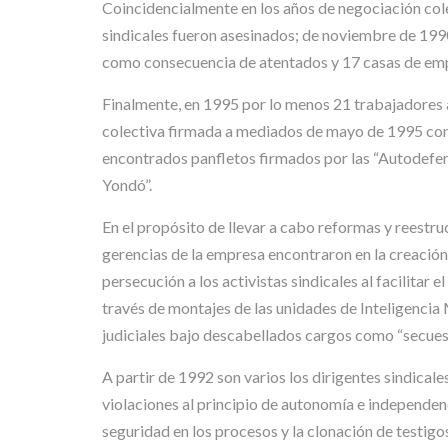
Coincidencialmente en los años de negociación cole
sindicales fueron asesinados; de noviembre de 1990
como consecuencia de atentados y 17 casas de emp
Finalmente, en 1995 por lo menos 21 trabajadores af
colectiva firmada a mediados de mayo de 1995 con E
encontrados panfletos firmados por las “Autodef
Yondó”.
En el propósito de llevar a cabo reformas y reestru
gerencias de la empresa encontraron en la creación,
persecución a los activistas sindicales al facilitar
través de montajes de las unidades de Inteligencia Mi
judiciales bajo descabellados cargos como “secuestro
A partir de 1992 son varios los dirigentes sindic
violaciones al principio de autonomía e independen
seguridad en los procesos y la clonación de testig