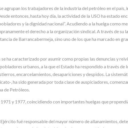
e agrupan los trabajadores de la industria del petróleo en el país, 
esde entonces, hasta hoy día, la actividad de la USO ha estado enc
 pobladores y la dignidad nacional”. Acudiendo a la huelga como me
ranamente el derecho a la organización sindical. A través de su la
tancia de Barrancabermeja, sino uno de los que ha marcado en gran
os se ha caracterizado por asumir como propias las denuncias y rei
obladores urbanos, a la que el Estado ha respondido a través de lo
estierros, encarcelamientos, desapariciones y despidos. La sistemát
ndicato-, ha sido generada por toda clase de auspiciadores, comen
a de Petróleos.
s 1971 y 1977, coincidiendo con importantes huelgas que propendían 
l Ejército fué responsable del mayor número de allanamientos, dete