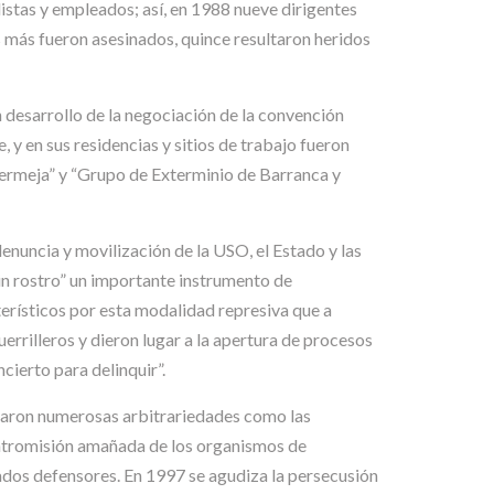
istas y empleados; así, en 1988 nueve dirigentes
 más fueron asesinados, quince resultaron heridos
n desarrollo de la negociación de la convención
 en sus residencias y sitios de trabajo fueron
rmeja” y “Grupo de Exterminio de Barranca y
enuncia y movilización de la USO, el Estado y las
sin rostro” un importante instrumento de
cterísticos por esta modalidad represiva que a
uerrilleros y dieron lugar a la apertura de procesos
cierto para delinquir”.
ntaron numerosas arbitrariedades como las
 intromisión amañada de los organismos de
gados defensores. En 1997 se agudiza la persecusión