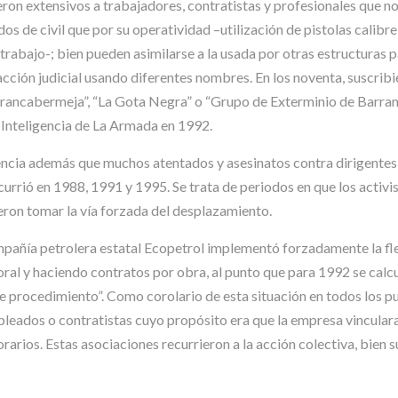
ieron extensivos a trabajadores, contratistas y profesionales que no
s de civil que por su operatividad –utilización de pistolas calibre 
e trabajo-; bien pueden asimilarse a la usada por otras estructuras
e acción judicial usando diferentes nombres. En los noventa, suscr
ncabermeja”, “La Gota Negra” o “Grupo de Exterminio de Barranc
 Inteligencia de La Armada en 1992.
encia además que muchos atentados y asesinatos contra dirigentes 
ió en 1988, 1991 y 1995. Se trata de periodos en que los activis
eron tomar la vía forzada del desplazamiento.
ompañía petrolera estatal Ecopetrol implementó forzadamente la fle
ral y haciendo contratos por obra, al punto que para 1992 se calc
e procedimiento”. Como corolario de esta situación en todos los p
ados o contratistas cuyo propósito era que la empresa vinculara 
orarios. Estas asociaciones recurrieron a la acción colectiva, bie