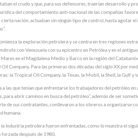
aban el crudo y que, para sus defensores, traerían desarrollo y pr
 jurídica del comportamiento anti-nacional de las compañías favore
 cierta nación, actuaban sin ningún tipo de control, hasta agotar el
s”.
mienza la exploración petrolera y se centra en tres regiones est
mítrofe con Venezuela con su epicentro en Petrólea y en el antigu
 Mares en el Magdalena Medio y Barco en la región del Catatumbo,
 Oil Company. Para las primeras dos décadas del siglo XX por medi
s: la Tropical Oil Company, la Texas, la Mobil, la Shell, la Gulf y la
ia a las que tenían que enfrentarse los trabajadores del petróleo e
para abrir caminos en busca del petróleo”, además de ser sometid
rte de sus contratantes, conllevaron a los obreros a organizarse c
dad humana.
 la industria petrolera fueron enfrentadas, como lo muestra el sigu
ón forzada después de 1980.