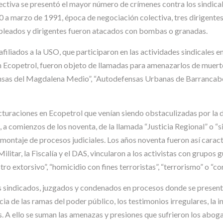
ctiva se presentó el mayor número de crímenes contra los sindical
 a marzo de 1991, época de negociación colectiva, tres dirigentes
leados y dirigentes fueron atacados con bombas o granadas.
iliados a la USO, que participaron en las actividades sindicales e
copetrol, fueron objeto de llamadas para amenazarlos de muerte, y
ensas del Magdalena Medio”, “Autodefensas Urbanas de Barrancabe
cturaciones en Ecopetrol que venían siendo obstaculizadas por la d
 a comienzos de los noventa, de la llamada “Justicia Regional” o “
 el montaje de procesos judiciales. Los años noventa fueron así cara
litar, la Fiscalía y el DAS, vincularon a los activistas con grupos g
 extorsivo”, “homicidio con fines terroristas”, “terrorismo” o “con
ales sindicados, juzgados y condenados en procesos donde se prese
cia de las ramas del poder público, los testimonios irregulares, la
os. A ello se suman las amenazas y presiones que sufrieron los abo