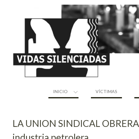
Skip
to
content
INICIO
VÍCTIMAS
LA UNION SINDICAL OBRERA -US
industria petrolera