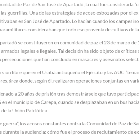
idad de Paz de San José de Apartadó, la cual fue considerada “ob
las guerrillas. Una de las estrategias de acoso esbozadas por el ex 
ultivaban en San José de Apartado. Lo hacían cuando los campesino
amilitares consideraban que todo eso provenía de cultivos de las
partadó se constituyeron en comunidad de paz el 23 de marzo de 1
s armados legales e ilegales. Tal decisión ha sido objeto de crítica
do persecuciones que han concluido en masacres y asesinatos select
ersión libre que en el Urabá antioqueño el Ejército y las AUC “tení
es, área donde, según él, realizaron operaciones conjuntas en vari
denado a 20 años de prisión tras demostrársele que tuvo participac
en el municipio de Carepa, cuando se desplazaban en un bus hacia
 de la Unión Patriótica.
e guerra”, los acosos constantes contra la Comunidad de Paz de San
urante la audiencia: cómo fue el proceso de reclutamiento de ex gu