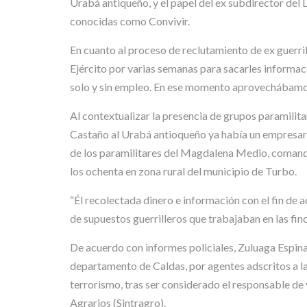
Urabá antiqueño, y el papel del ex subdirector del 
conocidas como Convivir.
En cuanto al proceso de reclutamiento de ex guerril
Ejército por varias semanas para sacarles informac
solo y sin empleo. En ese momento aprovechábamos
Al contextualizar la presencia de grupos paramilita
Castaño al Urabá antioqueño ya había un empresario 
de los paramilitares del Magdalena Medio, comanda
los ochenta en zona rural del municipio de Turbo.
“Él recolectada dinero e información con el fin de 
de supuestos guerrilleros que trabajaban en las f
De acuerdo con informes policiales, Zuluaga Espinal
departamento de Caldas, por agentes adscritos a la 
terrorismo, tras ser considerado el responsable d
Agrarios (Sintragro).