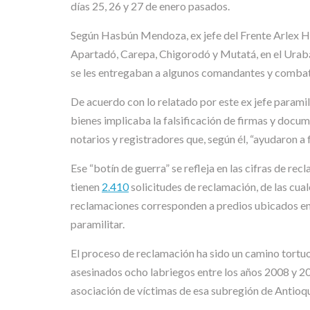
días 25, 26 y 27 de enero pasados.
Según Hasbún Mendoza, ex jefe del Frente Arlex Hu
Apartadó, Carepa, Chigorodó y Mutatá, en el Urabá 
se les entregaban a algunos comandantes y combati
De acuerdo con lo relatado por este ex jefe parami
bienes implicaba la falsificación de firmas y docum
notarios y registradores que, según él, “ayudaron 
Ese “botín de guerra” se refleja en las cifras de r
tienen
2.410
solicitudes de reclamación, de las cua
reclamaciones corresponden a predios ubicados en 
paramilitar.
El proceso de reclamación ha sido un camino tortuo
asesinados ocho labriegos entre los años 2008 y 20
asociación de víctimas de esa subregión de Antioq