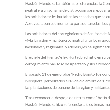
Hasbún Mendoza también hizo referencia a la Comun
neutral era un sofisma de distracción para apoyar a 
los pobladores: les hurtaban las cosechas que se c
Aprovechaban ese momento para quitárselas. Los par
Los pobladores del corregimiento de San José de A
vivía la región y mantenerse neutral ante los grupo
nacionales y regionales, y además, les ha significa
El ex jefe del Frente Arlex Hurtado admitió en su v
corregimiento San José de Apartado y sus alrededor
El pasado 11 de enero, alias ‘Pedro Bonito’ fue con
Mosquera, perpetrados el 16 de diciembre de 1996 
las plantaciones de banano de la región y militantes
Tras reconocer el despojo de tierras como “botín d
Hasbún Mendoza hizo referencias a tres temas más d