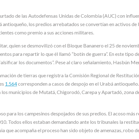
rtado de las Autodefensas Unidas de Colombia (AUC) con influenc
antioqueño, los predios arrebatados se convertían en activos de la
entes como premio a sus acciones militares.
litar, quien se desmovilizó con el Bloque Bananero el 25 de novie
entos para repartir lo que él llamó “botín de guerra”. En este tipo 
a falsificar los documentos”. Pese al claro señalamiento, Hasbún M
eclamación de tierras que registra la Comisión Regional de Restituc
les
1.564
corresponden a casos de despojo en el Urabá antioqueño.
los municipios de Mutatá, Chigorodó, Carepa y Apartadó, zona de o
so para los campesinos despojados de sus predios. El acoso más r
10. Todos ellos estaban demandando ante los tribunales la restituc
uia que acompaña el proceso han sido objeto de amenazas, robo de