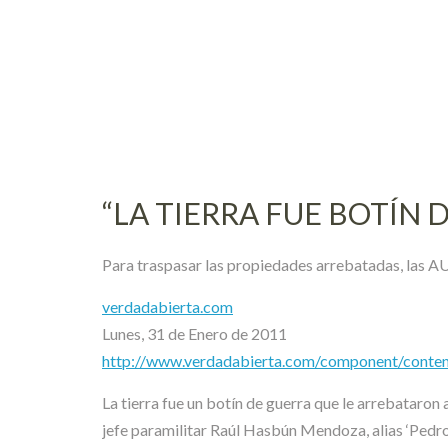
Skip
to
content
“LA TIERRA FUE BOTÍN 
Para traspasar las propiedades arrebatadas, las A
verdadabierta.com
Lunes, 31 de Enero de 2011
http://www.verdadabierta.com/component/content/
La tierra fue un botín de guerra que le arrebataro
jefe paramilitar Raúl Hasbún Mendoza, alias ‘Pedro B