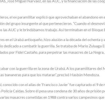
DAS, José Miguel Narváez, en las AUC, y la financiación de las coop
leros, el ex paramilitar explicó que aprovechaban el abandono en e
ión del grupo insurgente al que pertenecieron. “Cuando el desmovi
 las AUC y le brindábamos trabajo. Así terminaban en el Bloque 
res en el Urabá antioqueño, hizo alusión a la década del ochenta y
dedicado a combatir la guerrilla. Se trataba de Mario Zuluaga Espi
dos por Fidel Castaño, para perpetrar las masacres de La Negra, 
acabar con la guerrilla en la zona de Urabá. A los paramilitares d
incas bananeras para que los mataran”, precisó Hasbún Mendoza.
, conocido con el alias de ‘Francisco Javier’ fue capturado el 9 d
Policía Caldas. Sobre él pesa una condena de 30 años de prisión por
e varias masacres cometidas en 1988 contra varios campesinos que