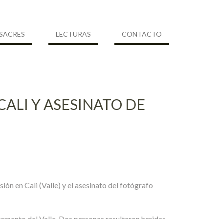
SACRES
LECTURAS
CONTACTO
ALI Y ASESINATO DE
ón en Cali (Valle) y el asesinato del fotógrafo
amento del Valle. Dos personas resultaron heridas