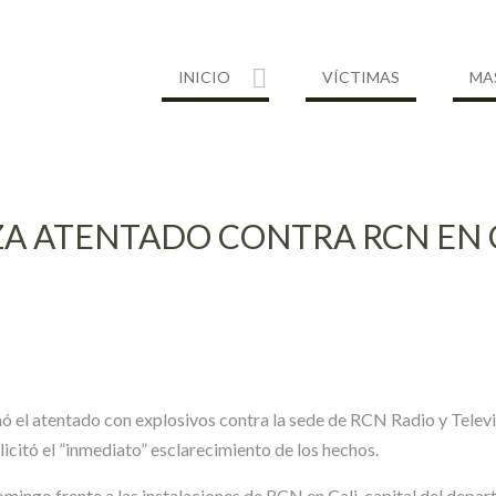
INICIO
VÍCTIMAS
MA
ZA ATENTADO CONTRA RCN EN C
 el atentado con explosivos contra la sede de RCN Radio y Televisi
itó el ”inmediato” esclarecimiento de los hechos.
go frente a las instalaciones de RCN en Cali, capital del depart