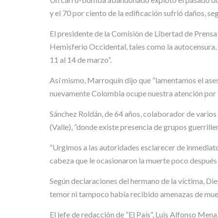
y el 70 por ciento de la edificación sufrió daños, s
El presidente de la Comisión de Libertad de Prensa 
Hemisferio Occidental, tales como la autocensura, 
11 al 14 de marzo”.
Así mismo, Marroquín dijo que ”lamentamos el ase
nuevamente Colombia ocupe nuestra atención por la
Sánchez Roldán, de 64 años, colaborador de varios m
(Valle), ”donde existe presencia de grupos guerriller
”Urgimos a las autoridades esclarecer de inmediato 
cabeza que le ocasionaron la muerte poco después d
Según declaraciones del hermano de la víctima, Di
temor ni tampoco había recibido amenazas de muert
El jefe de redacción de ”El País”, Luis Alfonso Mena