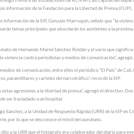
egún información de la Fundación para la Libertad de Prensa (FLIP).
e Información de la SIP, Gonzalo Marroquín, señaló que ”la violencia
serán temas principales que abordarán los asistentes a la próxima 
sinato de Hernando Marné Sánchez Roldán y el vacío que signific
 violencia contra periodistas y medios de comunicación”, agregó.
edios de comunicación, entre ellos el periódico ”El País” de Cali,
os, paramilitares y carteles del narcotráfico”, recordó la SIP.
estas agresiones a la libertad de prensa”, agregó el directivo. Dos
e ser trasladado a un hospital.
ego Sánchez, a la Unidad de Respuesta Rápida (URR) de la SIP en C
e, por lo que se desconoce el móvil del asesinato.
, dijo a la URR que el fotógrafo era colaborador del diario para eve