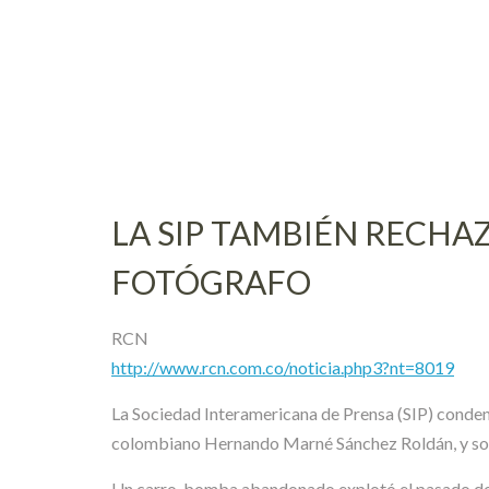
Skip
to
content
LA SIP TAMBIÉN RECHA
FOTÓGRAFO
RCN
http://www.rcn.com.co/noticia.php3?nt=8019
La Sociedad Interamericana de Prensa (SIP) condenó
colombiano Hernando Marné Sánchez Roldán, y solic
Un carro-bomba abandonado explotó el pasado domin