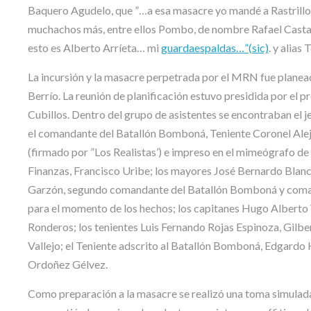
Baquero Agudelo, que ”…a esa masacre yo mandé a Rastrillo,
muchachos más, entre ellos Pombo, de nombre Rafael Castaño
esto es Alberto Arríeta… mi
guardaespaldas…”(sic)
. y alias 
La incursión y la masacre perpetrada por el MRN fue planead
Berrío. La reunión de planificación estuvo presidida por el
Cubillos. Dentro del grupo de asistentes se encontraban el 
el comandante del Batallón Bomboná, Teniente Coronel Alej
(firmado por ”Los Realistas’) e impreso en el mimeógrafo d
Finanzas, Francisco Uribe; los mayores José Bernardo Bla
Garzón, segundo comandante del Batallón Bomboná y coman
para el momento de los hechos; los capitanes Hugo Alberto 
Ronderos; los tenientes Luis Fernando Rojas Espinoza, Gilb
Vallejo; el Teniente adscrito al Batallón Bomboná, Edgardo
Ordoñez Gélvez.
Como preparación a la masacre se realizó una toma simulada en