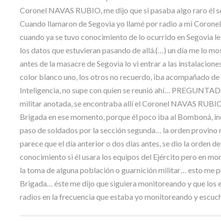
Coronel NAVAS RUBIO, me dijo que si pasaba algo raro él se e
Cuando llamaron de Segovia yo llamé por radio a mi Coronel 
cuando ya se tuvo conocimiento de lo ocurrido en Segovia 
los datos que estuvieran pasando de allá.(…) un día me lo 
antes de la masacre de Segovia lo vi entrar a las instalacion
color blanco uno, los otros no recuerdo, iba acompañado de o
Inteligencia, no supe con quien se reunió ahí… PREGUNT
militar anotada, se encontraba allí el Coronel NAVAS RUBIO
Brigada en ese momento, porque él poco iba al Bomboná, inc
paso de soldados por la sección segunda… la orden provino ne
parece que el día anterior o dos días antes, se dio la orden 
conocimiento si él usara los equipos del Ejército pero en mo
la toma de alguna población o guarnición militar… esto me pr
Brigada… éste me dijo que siguiera monitoreando y que los es
radios en la frecuencia que estaba yo monitoreando y esc