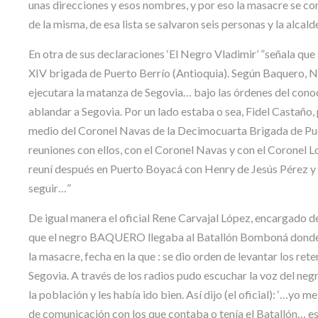
unas direcciones y esos nombres, y por eso la masacre se con
de la misma, de esa lista se salvaron seis personas y la alcal
En otra de sus declaraciones ‘El Negro Vladimir’ ”señala que
XIV brigada de Puerto Berrío (Antioquia). Según Baquero, Na
ejecutara la matanza de Segovia… bajo las órdenes del conoci
ablandar a Segovia. Por un lado estaba
o sea, Fidel Castaño, 
medio del Coronel Navas de la Decimocuarta Brigada de Pu
reuniones con ellos, con el Coronel Navas y con el Coronel L
reuní después en Puerto Boyacá con Henry de Jesús Pérez y l
seguir…”
De igual manera el oficial Rene Carvajal López, encargado de 
que el negro BAQUERO llegaba al Batallón Bomboná donde se e
la masacre, fecha en la que : se dio orden de levantar los re
Segovia. A través de los radios pudo escuchar la voz del n
la población y les había ido bien. Así dijo (el oficial): ‘…y
de comunicación con los que contaba o tenía el Batallón… ese