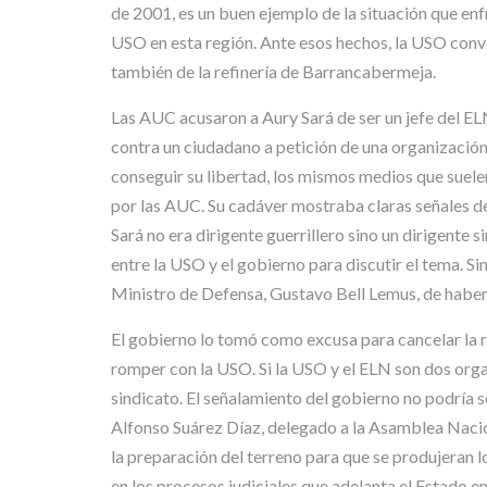
de 2001, es un buen ejemplo de la situación que en
USO en esta región. Ante esos hechos, la USO conv
también de la refinería de Barrancabermeja.
Las AUC acusaron a Aury Sará de ser un jefe del ELN
contra un ciudadano a petición de una organización
conseguir su libertad, los mismos medios que suele
por las AUC. Su cadáver mostraba claras señales de
Sará no era dirigente guerrillero sino un dirigente 
entre la USO y el gobierno para discutir el tema. 
Ministro de Defensa, Gustavo Bell Lemus, de haber d
El gobierno lo tomó como excusa para cancelar la r
romper con la USO. Si la USO y el ELN son dos orga
sindicato. El señalamiento del gobierno no podría 
Alfonso Suárez Díaz, delegado a la Asamblea Nacio
la preparación del terreno para que se produjeran l
en los procesos judiciales que adelanta el Estado en