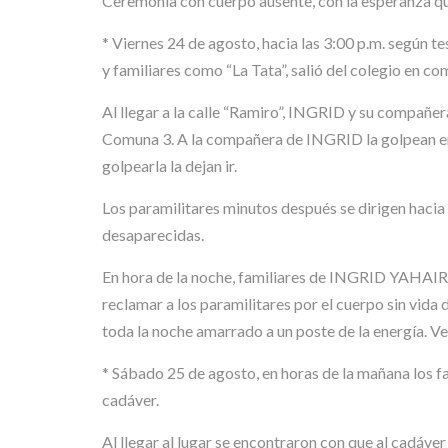
Ceremonia con cuerpo ausente, con la esperanza que
* Viernes 24 de agosto, hacia las 3:00 p.m. segú
y familiares como “La Tata”, salió del colegio en c
Al llegar a la calle “Ramiro”, INGRID y su compañera
Comuna 3. A la compañera de INGRID la golpean en v
golpearla la dejan ir.
Los paramilitares minutos después se dirigen hacia 
desaparecidas.
En hora de la noche, familiares de INGRID YAHAIRA f
reclamar a los paramilitares por el cuerpo sin vida
toda la noche amarrado a un poste de la energía. 
* Sábado 25 de agosto, en horas de la mañana los fa
cadáver.
Al llegar al lugar se encontraron con que al cadáver