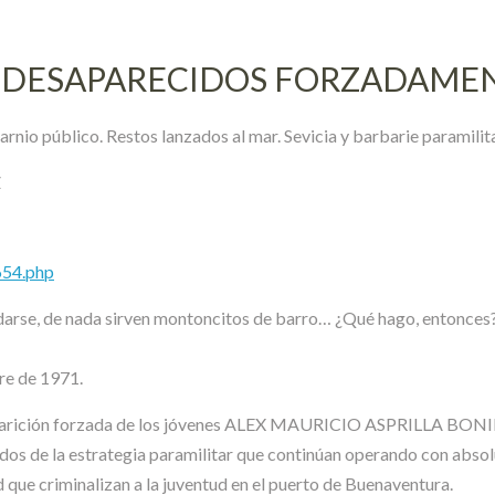
y DESAPARECIDOS FORZADAME
nio público. Restos lanzados al mar. Sevicia y barbarie paramilit
Z
654.php
rse, de nada sirven montoncitos de barro… ¿Qué hago, entonces? ¿C
re de 1971.
aparición forzada de los jóvenes ALEX MAURICIO ASPRILLA BONIL
 de la estrategia paramilitar que continúan operando con absolu
 que criminalizan a la juventud en el puerto de Buenaventura.