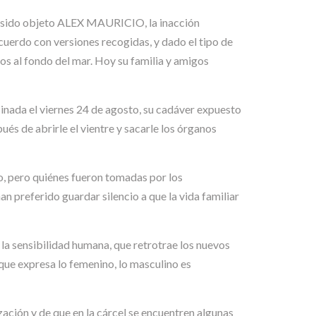
ha sido objeto ALEX MAURICIO, la inacción
acuerdo con versiones recogidas, y dado el tipo de
os al fondo del mar. Hoy su familia y amigos
ada el viernes 24 de agosto, su cadáver expuesto
és de abrirle el vientre y sacarle los órganos
o, pero quiénes fueron tomadas por los
n preferido guardar silencio a que la vida familiar
la sensibilidad humana, que retrotrae los nuevos
que expresa lo femenino, lo masculino es
zación y de que en la cárcel se encuentren algunas