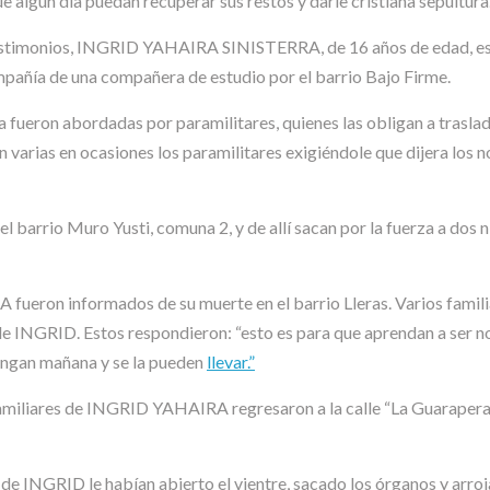
 algún día puedan recuperar sus restos y darle cristiana sepultura
n testimonios, INGRID YAHAIRA SINISTERRA, de 16 años de edad, es
ompañía de una compañera de estudio por el barrio Bajo Firme.
 fueron abordadas por paramilitares, quienes las obligan a traslada
arias en ocasiones los paramilitares exigiéndole que dijera los no
el barrio Muro Yusti, comuna 2, y de allí sacan por la fuerza a dos
ueron informados de su muerte en el barrio Lleras. Varios familiar
 de INGRID. Estos respondieron: “esto es para que aprendan a ser n
Vengan mañana y se la pueden
llevar.”
miliares de INGRID YAHAIRA regresaron a la calle “La Guarapera” pa
 de INGRID le habían abierto el vientre, sacado los órganos y arroj