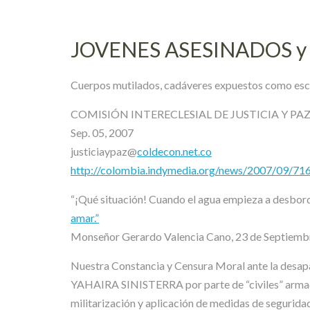
JOVENES ASESINADOS 
Cuerpos mutilados, cadáveres expuestos como escar
COMISIÓN INTERECLESIAL DE JUSTICIA Y PA
Sep. 05, 2007
justiciaypaz@
coldecon.net.co
http://colombia.indymedia.org/news/2007/09/71
“¡Qué situación! Cuando el agua empieza a desborda
amar.”
Monseñor Gerardo Valencia Cano, 23 de Septiemb
Nuestra Constancia y Censura Moral ante la des
YAHAIRA SINISTERRA por parte de “civiles” armados
militarización y aplicación de medidas de seguridad