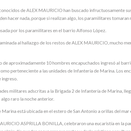
y conocidos de ALEX MAURICIO han buscado infructuosamente sus 
n hacer nada, porque si realizan algo, los paramilitares tomaran r
sada por los paramilitares en el barrio Alfonso López.
caminada al hallazgo de los restos de ALEX MAURICIO, mucho menos
upo de aproximadamente 10 hombres encapuchados ingresó al barri
 como perteneciente a las unidades de Infantería de Marina. Los en
 ingreso.
des militares adscritas a la Brigada 2 de Infantería de Marina, lleg
algo raro la noche anterior.
 Marina está ubicada en el estero de San Antonio a orillas del mar 
 MAURICIO ASPRILLA BONILLA, celebraron una eucaristía en la parr