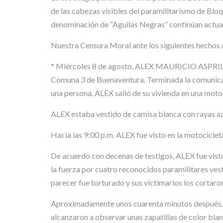
de las cabezas visibles del paramilitarismo de Bloq
denominación de “Aguilas Negras” continúan actuan
Nuestra Censura Moral ante los siguientes hechos 
* Miércoles 8 de agosto, ALEX MAURICIO ASPRILLA B
Comuna 3 de Buenaventura. Terminada la comunicació
una persona. ALEX salió de su vivienda en una motoc
ALEX estaba vestido de camisa blanca con rayas azu
Hacia las 9:00 p.m. ALEX fue visto en la motocicleta 
De acuerdo con decenas de testigos, ALEX fue visto 
la fuerza por cuatro reconocidos paramilitares vesti
parecer fue torturado y sus victimarios los cortaro
Aproximadamente unos cuarenta minutos después, lo
alcanzaron a observar unas zapatillas de color blanc