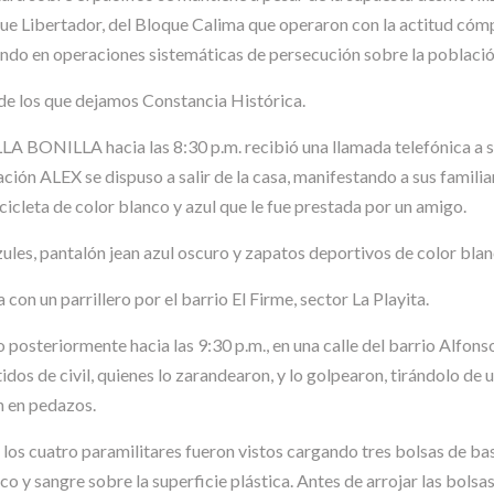
ue Libertador, del Bloque Calima que operaron con la actitud cómpl
do en operaciones sistemáticas de persecución sobre la población
de los que dejamos Constancia Histórica.
ONILLA hacia las 8:30 p.m. recibió una llamada telefónica a su c
n ALEX se dispuso a salir de la casa, manifestando a sus familiar
icleta de color blanco y azul que le fue prestada por un amigo.
les, pantalón jean azul oscuro y zapatos deportivos de color blan
con un parrillero por el barrio El Firme, sector La Playita.
posteriormente hacia las 9:30 p.m., en una calle del barrio Alfonso
dos de civil, quienes lo zarandearon, y lo golpearon, tirándolo de 
n en pedazos.
s cuatro paramilitares fueron vistos cargando tres bolsas de basu
o y sangre sobre la superficie plástica. Antes de arrojar las bolsas