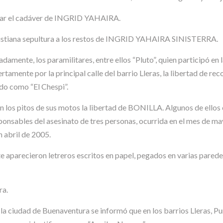
l mar el cadáver de INGRID YAHAIRA.
 cristiana sepultura a los restos de INGRID YAHAIRA SINISTERRA.
amente, los paramilitares, entre ellos “Pluto”, quien participó en l
iertamente por la principal calle del barrio Lleras, la libertad 
o como “El Chespi”.
 los pitos de sus motos la libertad de BONILLA. Algunos de ellos e
ponsables del asesinato de tres personas, ocurrida en el mes de ma
n abril de 2005.
te aparecieron letreros escritos en papel, pegados en varias parede
ra.
a ciudad de Buenaventura se informó que en los barrios Lleras, Pun