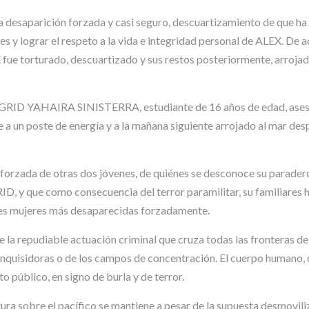
 la desaparición forzada y casi seguro, descuartizamiento de que 
les y lograr el respeto a la vida e integridad personal de ALEX. De 
 fue torturado, descuartizado y sus restos posteriormente, arrojad
NGRID YAHAIRA SINISTERRA, estudiante de 16 años de edad, asesin
a un poste de energía y a la mañana siguiente arrojado al mar despu
 forzada de otras dos jóvenes, de quiénes se desconoce su parader
D, y que como consecuencia del terror paramilitar, su familiares ha
es mujeres más desaparecidas forzadamente.
la repudiable actuación criminal que cruza todas las fronteras de 
 inquisidoras o de los campos de concentración. El cuerpo humano, 
o público, en signo de burla y de terror.
ura sobre el pacífico se mantiene a pesar de la supuesta desmovili