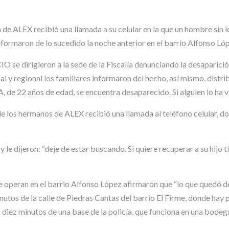
a de ALEX recibió una llamada a su celular en la que un hombre sin 
nformaron de lo sucedido la noche anterior en el barrio Alfonso Ló
 se dirigieron a la sede de la Fiscalía denunciando la desaparició
 y regional los familiares informaron del hecho, así mismo, distri
2 años de edad, se encuentra desaparecido. Si alguien lo ha vist
e los hermanos de ALEX recibió una llamada al teléfono celular, don
 dijeron: “deje de estar buscando. Si quiere recuperar a su hijo 
ue operan en el barrio Alfonso López afirmaron que “lo que quedó de
nutos de la calle de Piedras Cantas del barrio El Firme, donde hay
a diez minutos de una base de la policía, que funciona en una bodeg