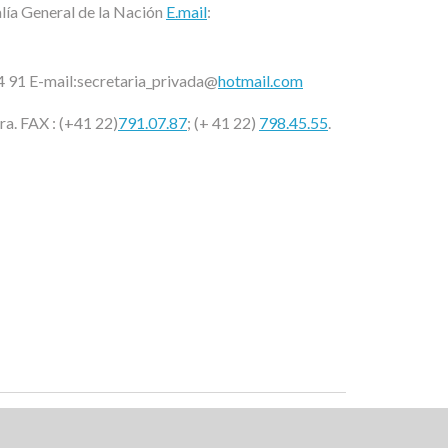
alía General de la Nación
E.mail
:
04 91 E-mail:secretaria_privada@
hotmail.com
a. FAX : (+41 22)
791.07.87
; (+ 41 22)
798.45.55
.