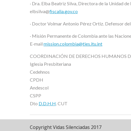
· Dra. Elba Beatriz Silva, Directora de la Unidad 
elbsilva@
fiscalia.gov.co
· Doctor Volmar Antonio Pérez Ortiz. Defensor del 
· Misión Permanente de Colombia ante las Nacion
E-mail
mission.colombia@ties.itu.int
COORDINACIÓN DE DERECHOS HUMANOS DE
Iglesia Presbiteriana
Cedehnos
CPDH
Andescol
CSPP
Dto
D.D.H.H
. CUT
Copyright Vidas Silenciadas 2017