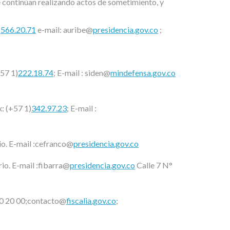
e continúan realizando actos de sometimiento, y
)
566.20.71
e-mail: auribe@
presidencia.gov.co
;
+57 1)
222.18.74
; E-mail : siden@
mindefensa.gov.co
: (+57 1)
342.97.23
; E-mail :
io. E-mail :cefranco@
presidencia.gov.co
io. E-mail :fibarra@
presidencia.gov.co
Calle 7 N°
570 20 00;contacto@
fiscalia.gov.co
;