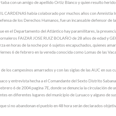
rtaba con un amigo de apellido Ortiz Blanco y quien resulto herid
CARDENAS había colaborado por muchos años con Amnistía Inter
fensa de los Derechos Humanos, fue un incansable defensor de la v
ue en el Departamento del Atlántico hay paramilitares, la presenci
inos jornaleros FAIZAR JOSE RUIZ BOLAÑO de 28 años de edad y 
rza en horas de la noche por 6 sujetos encapuchados, quienes amar
l viernes 6 de febrero en la vereda conocida como Lomas de las Vac
de los campesinos amarrados y con las siglas de las AUC en sus c
uaco y entrevista hecha a el Comandante del Sexto Distrito Saban
febrero 6 de 2004 pagina 7E, donde se denuncia la circulación de u
tes en diferentes lugares del municipio de Luruaco y alguno de su
n que si no abandonan el pueblo en 48 hora serán declarados objeti