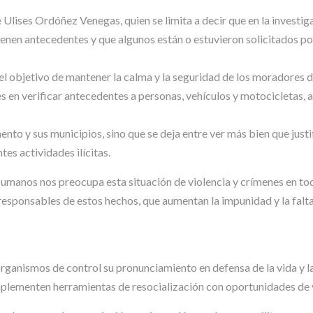
Ulises Ordóñez Venegas, quien se limita a decir que en la investig
en antecedentes y que algunos están o estuvieron solicitados por l
 el objetivo de mantener la calma y la seguridad de los moradores d
 en verificar antecedentes a personas, vehículos y motocicletas, a
ento y sus municipios, sino que se deja entre ver más bien que jus
es actividades ilícitas.
manos nos preocupa esta situación de violencia y crímenes en todo
 responsables de estos hechos, que aumentan la impunidad y la falta
os organismos de control su pronunciamiento en defensa de la vida y
implementen herramientas de resocialización con oportunidades de v