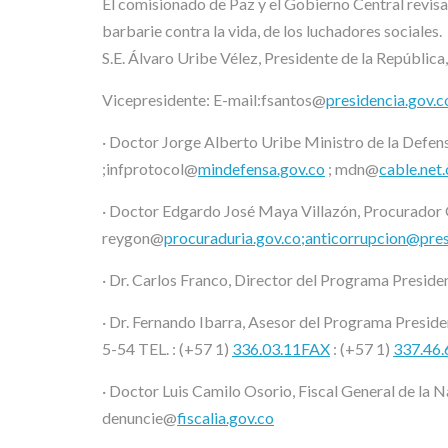
El comisionado de Paz y el Gobierno Central revisa
barbarie contra la vida, de los luchadores sociales.
S.E. Álvaro Uribe Vélez, Presidente de la República,
Vicepresidente: E-mail:fsantos@
presidencia.gov.c
· Doctor Jorge Alberto Uribe Ministro de la Defen
;infprotocol@
mindefensa.gov.co
; mdn@
cable.net
· Doctor Edgardo José Maya Villazón, Procurador G
reygon@
procuraduria.gov.co;anticorrupcion@pres
· Dr. Carlos Franco, Director del Programa Presi
· Dr. Fernando Ibarra, Asesor del Programa Presid
5-54 TEL. : (+57 1)
336.03.11FAX
: (+57 1)
337.46.
· Doctor Luis Camilo Osorio, Fiscal General de la 
denuncie@
fiscalia.gov.co