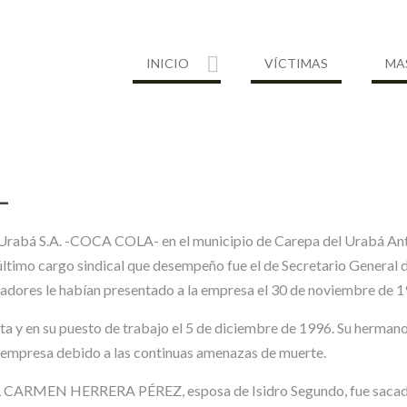
INICIO
VÍCTIMAS
MA
L
rabá S.A. -COCA COLA- en el municipio de Carepa del Urabá Antioq
ltimo cargo sindical que desempeño fue el de Secretario General d
jadores le habían presentado a la empresa el 30 de noviembre de 1
ta y en su puesto de trabajo el 5 de diciembre de 1996. Su hermano 
a empresa debido a las continuas amenazas de muerte.
L CARMEN HERRERA PÉREZ, esposa de Isidro Segundo, fue sacada d