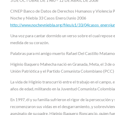
3 DE OCTUBRE DE 1980 – 12 DE ABRIL DE 2006
CINEP Banco de Datos de Derechos Humanos y Violencia Po
Noche y Niebla 33 Casos Enero/Junio 2006
http://www.nocheyniebla.org/files/u1/33/04casos_enerojun
Una voz para cantar dormido un verso sobre el cual repose el
medida de su corazón.
Palabras para mi amigo muerto Rafael Del Castillo Matamo
Higinio Baquero Mahecha nació en Granada, Meta, el 3 de oc
Unión Patriótica y el Partido Comunista Colombiano (PCC) 
La vida de Higinio transcurrió entre el trabajo en el campo, e
años de edad, militando en la Juventud Comunista Colombia
En 1997, él y su familia sufrieron el rigor de la persecución y
recomenzaron sus vidas en el desgarramiento, y sobreviviendo
asesinato de su padre, Higinio Baquero Roncancio, quien fu