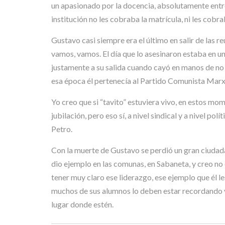
un apasionado por la docencia, absolutamente entre
institución no les cobraba la matrícula, ni les cobr
Gustavo casi siempre era el último en salir de las r
vamos, vamos. El día que lo asesinaron estaba en un
justamente a su salida cuando cayó en manos de no
esa época él pertenecía al Partido Comunista Marxi
Yo creo que si “tavito” estuviera vivo, en estos mom
jubilación, pero eso sí, a nivel sindical y a nivel 
Petro.
Con la muerte de Gustavo se perdió un gran ciudada
dio ejemplo en las comunas, en Sabaneta, y creo no 
tener muy claro ese liderazgo, ese ejemplo que él l
muchos de sus alumnos lo deben estar recordando y 
lugar donde estén.