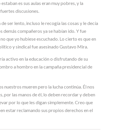
 estaban es sus aulas eran muy pobres, y la
 fuertes discusiones.
e ser lento, incluso le recogía las cosas y le decía
los demás compañeros ya se habían ido. Y fue
no que yo hubiese escuchado. Lo cierto es que en
lítico y sindical fue asesinado Gustavo Mira.
aría activo en la educación o disfrutando de su
ndo hombro a hombro en la campaña presidencial de
s nuestros mueren pero la lucha continúa. Él nos
s, por las manos de él, lo deben recordar y deben
levar por lo que les digan simplemente. Creo que
eben estar reclamando sus propios derechos en el