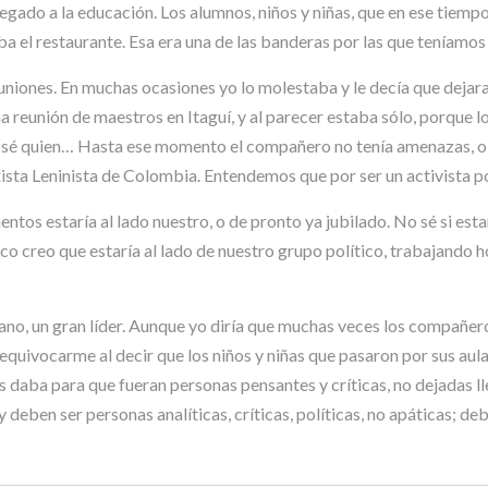
gado a la educación. Los alumnos, niños y niñas, que en ese tiempo
aba el restaurante. Esa era una de las banderas por las que teníamos
euniones. En muchas ocasiones yo lo molestaba y le decía que dejara d
a reunión de maestros en Itaguí, y al parecer estaba sólo, porque 
 sé quien… Hasta ese momento el compañero no tenía amenazas, o 
sta Leninista de Colombia. Entendemos que por ser un activista po
entos estaría al lado nuestro, o de pronto ya jubilado. No sé si est
político creo que estaría al lado de nuestro grupo político, trabaja
no, un gran líder. Aunque yo diría que muchas veces los compañero
equivocarme al decir que los niños y niñas que pasaron por sus aula
es daba para que fueran personas pensantes y críticas, no dejadas l
deben ser personas analíticas, críticas, políticas, no apáticas; d