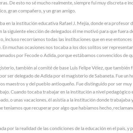
as. De esto no sé mucho realmente, siempre fui muy discreta e in
mico, gran compañero, y un gran amigo.
a en la institución educativa Rafael J. Mejía, donde era profesor 
en la siguiente elección de delegados él me motivó para que fuera 
co, incluso recorríamos todas las instituciones que en ese entonce
. En muchas ocasiones nos tocaba a los dos solitos ser representa
ramados por Fecode o Adida, porque estábamos convencidos de que
isterio, también al comité de base Luis Felipe Vélez, que también 
 por ser delegado de Adida por el magisterio de Sabaneta. Fue un h
 los maestros y del pueblo antioqueño. Fue distinguido por ser mu
abajo. Cuando tocaba trabajar en la institución a nivel pedagógi
ado, o unas vacaciones, él asistía a la institución donde trabajaba 
que teníamos que recuperar por algo que habíamos hecho, reclamand
da por la realidad de las condiciones de la educación en el país, y