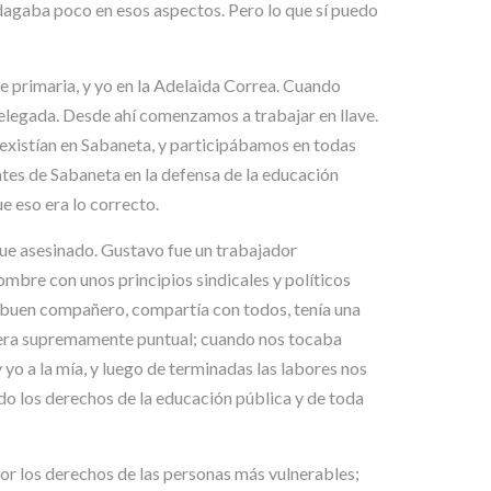
dagaba poco en esos aspectos. Pero lo que sí puedo
de primaria, y yo en la Adelaida Correa. Cuando
delegada. Desde ahí comenzamos a trabajar en llave.
s existían en Sabaneta, y participábamos en todas
ntes de Sabaneta en la defensa de la educación
 eso era lo correcto.
fue asesinado. Gustavo fue un trabajador
ombre con unos principios sindicales y políticos
y buen compañero, compartía con todos, tenía una
co era supremamente puntual; cuando nos tocaba
y yo a la mía, y luego de terminadas las labores nos
o los derechos de la educación pública y de toda
 por los derechos de las personas más vulnerables;