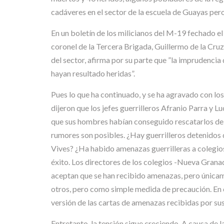
cadáveres en el sector de la escuela de Guayas pero
En un boletín de los milicianos del M-19 fechado el
coronel de la Tercera Brigada, Guillermo de la Cr
del sector, afirma por su parte que ”la imprudencia 
hayan resultado heridas”.
Pues lo que ha continuado, y se ha agravado con los 
dijeron que los jefes guerrilleros Afranio Parra y 
que sus hombres habían conseguido rescatarlos de ma
rumores son posibles. ¿Hay guerrilleros detenidos 
Vives? ¿Ha habido amenazas guerrilleras a colegio
éxito. Los directores de los colegios -Nueva Gra
aceptan que se han recibido amenazas, pero únicame
otros, pero como simple medida de precaución. En c
versión de las cartas de amenazas recibidas por su
Entretanto, la tensión sigue creciendo. A causa de l