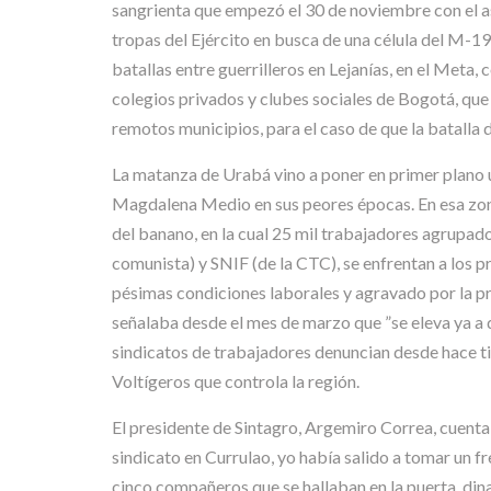
sangrienta que empezó el 30 de noviembre con el as
tropas del Ejército en busca de una célula del M-19
batallas entre guerrilleros en Lejanías, en el Meta
colegios privados y clubes sociales de Bogotá, que
remotos municipios, para el caso de que la batalla d
La matanza de Urabá vino a poner en primer plano u
Magdalena Medio en sus peores épocas. En esa zona
del banano, en la cual 25 mil trabajadores agrupad
comunista) y SNIF (de la CTC), se enfrentan a los 
pésimas condiciones laborales y agravado por la pr
señalaba desde el mes de marzo que ”se eleva ya a
sindicatos de trabajadores denuncian desde hace tie
Voltígeros que controla la región.
El presidente de Sintagro, Argemiro Correa, cuent
sindicato en Currulao, yo había salido a tomar un f
cinco compañeros que se hallaban en la puerta, dina