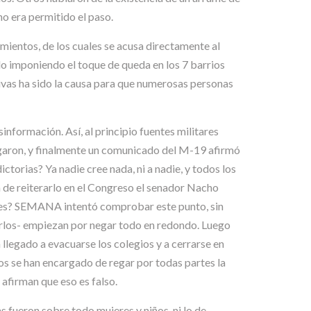
no era permitido el paso.
amientos, de los cuales se acusa directamente al
o imponiendo el toque de queda en los 7 barrios
icivas ha sido la causa para que numerosas personas
sinformación. Así, al principio fuentes militares
 negaron, y finalmente un comunicado del M-19 afirmó
torias? Ya nadie cree nada, ni a nadie, y todos los
a de reiterarlo en el Congreso el senador Nacho
ales? SEMANA intentó comprobar este punto, sin
rlos- empiezan por negar todo en redondo. Luego
legado a evacuarse los colegios y a cerrarse en
os se han encargado de regar por todas partes la
afirman que eso es falso.
s fueron sobre todo mujeres y niños, ni lo de