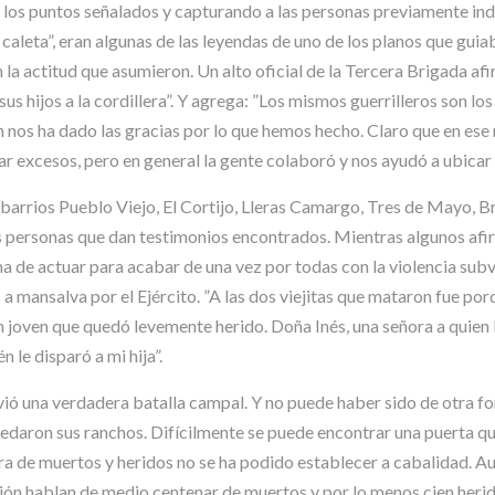
los puntos señalados y capturando a las personas previamente ind
caleta”, eran algunas de las leyendas de uno de los planos que guiab
 la actitud que asumieron. Un alto oficial de la Tercera Brigada af
us hijos a la cordillera”. Y agrega: ”Los mismos guerrilleros son los
n nos ha dado las gracias por lo que hemos hecho. Claro que en es
 excesos, pero en general la gente colaboró y nos ayudó a ubicar a 
barrios Pueblo Viejo, El Cortijo, Lleras Camargo, Tres de Mayo, B
ias personas que dan testimonios encontrados. Mientras algunos afi
ma de actuar para acabar de una vez por todas con la violencia subve
 a mansalva por el Ejército. ”A las dos viejitas que mataron fue p
 joven que quedó levemente herido. Doña Inés, una señora a quien le
 le disparó a mi hija”.
vivió una verdadera batalla campal. Y no puede haber sido de otra f
 quedaron sus ranchos. Difícilmente se puede encontrar una puerta q
ra de muertos y heridos no se ha podido establecer a cabalidad. 
ión hablan de medio centenar de muertos y por lo menos cien herid