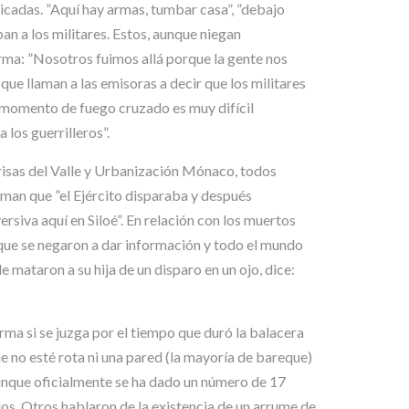
icadas. ”Aquí hay armas, tumbar casa”, ”debajo
an a los militares. Estos, aunque niegan
irma: ”Nosotros fuimos allá porque la gente nos
 que llaman a las emisoras a decir que los militares
e momento de fuego cruzado es muy difícil
los guerrilleros”.
risas del Valle y Urbanización Mónaco, todos
rman que ”el Ejército disparaba y después
rsiva aquí en Siloé”. En relación con los muertos
orque se negaron a dar información y todo el mundo
 mataron a su hija de un disparo en un ojo, dice:
orma si se juzga por el tiempo que duró la balacera
ue no esté rota ni una pared (la mayoría de bareque)
Aunque oficialmente se ha dado un número de 17
os. Otros hablaron de la existencia de un arrume de