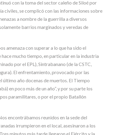
tinuó con la toma del sector caleño de Siloé por
ía civiles, se complicó con las informaciones sobre
menazas a nombre de la guerrilla a diversos
ta solamente barrios marginados y veredas de
os amenaza con superar a lo que ha sido el
hace mucho tiempo, en particular en la industria
minado por el EPL), Sintrabanano (de la CSTC,
gura). El enfrentamiento, provocado por las
 el último año docenas de muertos. El Tiempo
á) en poco más de un año”, y por su parte los
pos paramilitares, o por el propio Batallón
”Nos encontrábamos reunidos en la sede del
anadas irrumpieron en el local, asesinaron a los
Tres minutos más tarde llegaron el Ejército y la