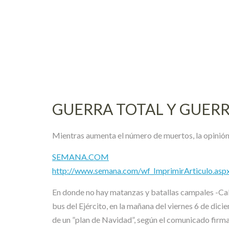
Skip
to
content
GUERRA TOTAL Y GUERR
Mientras aumenta el número de muertos, la opinión 
SEMANA.COM
http://www.semana.com/wf_ImprimirArticulo.as
En donde no hay matanzas y batallas campales -Cali
bus del Ejército, en la mañana del viernes 6 de dic
de un ”plan de Navidad”, según el comunicado firm