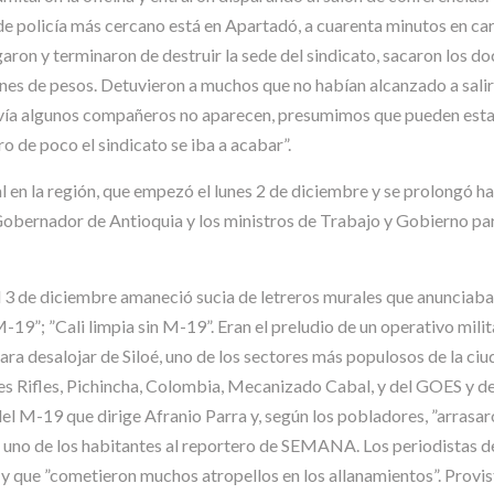
de policía más cercano está en Apartadó, a cuarenta minutos en carr
ron y terminaron de destruir la sede del sindicato, sacaron los do
nes de pesos. Detuvieron a muchos que no habían alcanzado a salir (
vía algunos compañeros no aparecen, presumimos que pueden estar 
o de poco el sindicato se iba a acabar”.
 en la región, que empezó el lunes 2 de diciembre y se prolongó has
Gobernador de Antioquia y los ministros de Trabajo y Gobierno para
 el 3 de diciembre amaneció sucia de letreros murales que anunciaba
-19”; ”Cali limpia sin M-19”. Eran el preludio de un operativo milita
a desalojar de Siloé, uno de los sectores más populosos de la ciud
nes Rifles, Pichincha, Colombia, Mecanizado Cabal, y del GOES y d
 del M-19 que dirige Afranio Parra y, según los pobladores, ”arras
jo uno de los habitantes al reportero de SEMANA. Los periodistas d
r” y que ”cometieron muchos atropellos en los allanamientos”. Prov