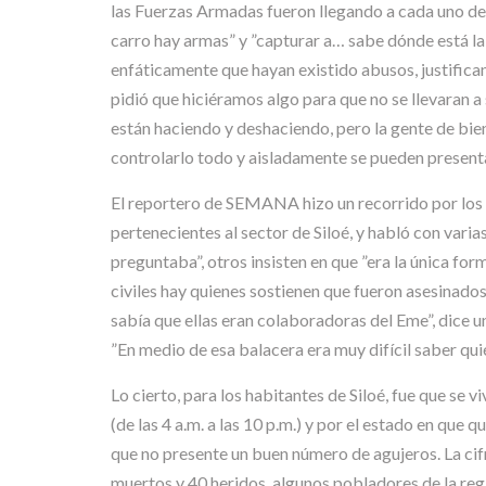
las Fuerzas Armadas fueron llegando a cada uno de 
carro hay armas” y ”capturar a… sabe dónde está la 
enfáticamente que hayan existido abusos, justifican
pidió que hiciéramos algo para que no se llevaran a s
están haciendo y deshaciendo, pero la gente de bie
controlarlo todo y aisladamente se pueden presentar
El reportero de SEMANA hizo un recorrido por los 
pertenecientes al sector de Siloé, y habló con var
preguntaba”, otros insisten en que ”era la única for
civiles hay quienes sostienen que fueron asesinados
sabía que ellas eran colaboradoras del Eme”, dice un
”En medio de esa balacera era muy difícil saber quién
Lo cierto, para los habitantes de Siloé, fue que se 
(de las 4 a.m. a las 10 p.m.) y por el estado en que
que no presente un buen número de agujeros. La cif
muertos y 40 heridos, algunos pobladores de la reg