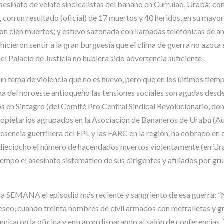
esinato de veinte sindicalistas del banano en Currulao, Urabá; con
, con un resultado (oficial) de 17 muertos y 40 heridos, en su mayor
, con cien muertos; y estuvo sazonada con llamadas telefónicas de a
 hicieron sentir a la gran burguesía que el clima de guerra no azo
el Palacio de Justicia no hubiera sido advertencia suficiente .
n tema de violencia que no es nuevo, pero que en los últimos tiemp
 del noroeste antioqueño las tensiones sociales son agudas desde 
os en Sintagro (del Comité Pro Central Sindical Revolucionario, do
propietarios agrupados en la Asociación de Bananeros de Urabá (Au
esencia guerrillera del EPL y las FARC en la región, ha cobrado en
 dieciocho el número de hacendados muertos violentamente (en Urab
mpo el asesinato sistemático de sus dirigentes y afiliados por gru
a a SEMANA el episodio más reciente y sangriento de esa guerra: 
resco, cuando treinta hombres de civil armados con metralletas y gr
mitaron la oficina y entraron disparando al salón de conferencias. 