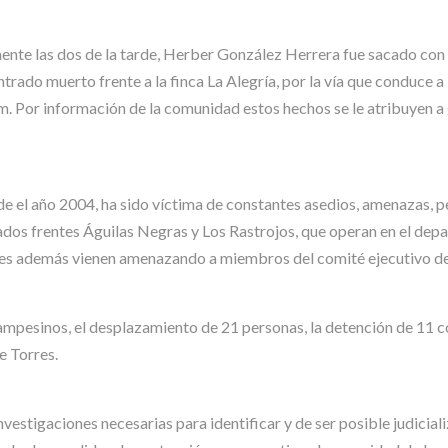
nte las dos de la tarde, Herber González Herrera fue sacado con e
ontrado muerto frente a la finca La Alegría, por la vía que conduce
mm. Por información de la comunidad estos hechos se le atribuyen 
de el año 2004, ha sido víctima de constantes asedios, amenazas, 
dos frentes Águilas Negras y Los Rastrojos, que operan en el de
enes además vienen amenazando a miembros del comité ejecutivo d
 campesinos, el desplazamiento de 21 personas, la detención de 11
e Torres.
investigaciones necesarias para identificar y de ser posible judicial