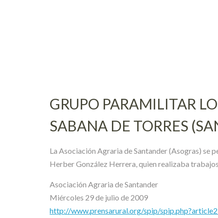
Skip
to
content
GRUPO PARAMILITAR LO
SABANA DE TORRES (S
La Asociación Agraria de Santander (Asogras) se pe
Herber González Herrera, quien realizaba trabajos
Asociación Agraria de Santander
Miércoles 29 de julio de 2009
http://www.prensarural.org/spip/spip.php?article