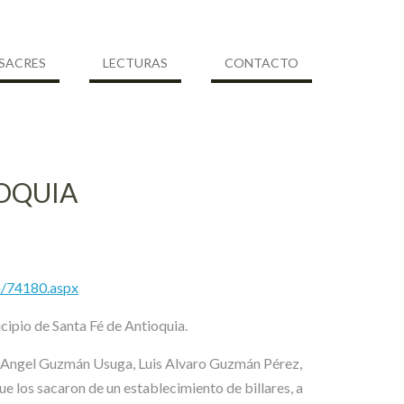
SACRES
LECTURAS
CONTACTO
OQUIA
a/74180.aspx
icipio de Santa Fé de Antioquia.
uel Angel Guzmán Usuga, Luis Alvaro Guzmán Pérez,
 los sacaron de un establecimiento de billares, a