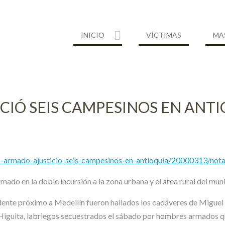
INICIO
VÍCTIMAS
MA
IÓ SEIS CAMPESINOS EN ANTI
po-armado-ajusticio-seis-campesinos-en-antioquia/20000313/not
mado en la doble incursión a la zona urbana y el área rural del mun
ccidente próximo a Medellín fueron hallados los cadáveres de Mig
iguita, labriegos secuestrados el sábado por hombres armados que