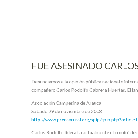
Skip
to
content
FUE ASESINADO CARLO
Denunciamos a la opinión pública nacional e interna
compañero Carlos Rodolfo Cabrera Huertas. El lame
Asociación Campesina de Arauca
Sábado 29 de noviembre de 2008
http://www.prensarural.org/spip/spip.php?article
Carlos Rodolfo lideraba actualmente el comité de