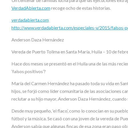
Un centenar de familias lucha para que las ejecuciones extraj
VerdadAbierta.com
recoge ocho de estas historias.
verdadabierta.com
http://www.verdadabierta.com/especiales-v/2015/falsos-po
Anderson Daza Hernández
Vereda de Puerto Tolima en Santa María, Huila – 10 de febr
Hace dos meses se presentó en el Huila una de las más recien
‘falsos positivos’?
María del Carmen Hernández ha pasado toda su vida en Santa 
hijos, se forjó como líder comunitaria de las asociaciones ca
reclutar a su hijo mayor, Anderson Daza Hernández, cuando s
Desde muy pequeño, ‘el flaco’, como lo conocían en su pueblo, 
fútbol y la música. Se casó con una joven de la vereda de Puer
Anderson sabía que algunas fincas de esa zona eran paso ob