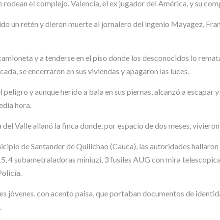
ue rodean el complejo. Valencia, el ex jugador del América, y su co
cido un retén y dieron muerte al jornalero del ingenio Mayagez, Fr
mioneta y a tenderse en el piso donde los desconocidos lo rematar
acada, se encerraron en sus viviendas y apagaron las luces.
peligro y aunque herido a bala en sus piernas, alcanzó a escapar y 
edia hora.
 del Valle allanó la finca donde, por espacio de dos meses, vivier
unicipio de Santander de Quilichao (Cauca), las autoridades hallar
15, 4 subametraladoras miniuzi, 3 fusiles AUG con mira telescopica,
olicía.
 jóvenes, con acento paisa, que portaban documentos de identidad 
.