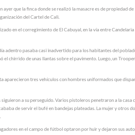
ron ayer que la finca donde se realizó la masacre es de propiedad d
anización del Cartel de Cali.
izado en el corregimiento de El Cabuyal, en la vía entre Candelaria
ía adentro pasaba casi inadvertido para los habitantes del poblado
 el chirrido de unas llantas sobre el pavimento. Luego, un Trooper l
rta aparecieron tres vehículos con hombres uniformados que dispar
 siguieron a su perseguido. Varios pistoleros penetraron a la casa 
cababa de servir el bufé en bandejas plateadas. La mujer y otros
.
y jugadores en el campo de fútbol optaron por huir y dejaron sus a