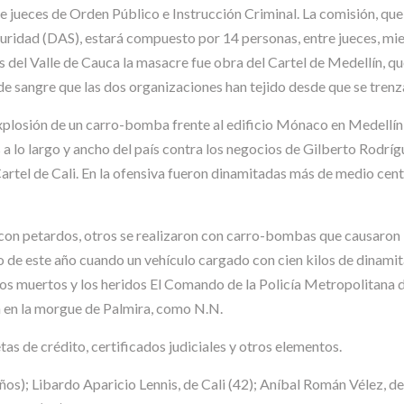
e jueces de Orden Público e Instrucción Criminal. La comisión, que
uridad (DAS), estará compuesto por 14 personas, entre jueces, mie
es del Valle de Cauca la masacre fue obra del Cartel de Medellín, q
 de sangre que las dos organizaciones han tejido desde que se trenz
xplosión de un carro-bomba frente al edificio Mónaco en Medellín,
a lo largo y ancho del país contra los negocios de Gilberto Rodríg
Cartel de Cali. En la ofensiva fueron dinamitadas más de medio cen
con petardos, otros se realizaron con carro-bombas que causaron l
yo de este año cuando un vehículo cargado con cien kilos de dinamit
os muertos y los heridos El Comando de la Policía Metropolitana d
 en la morgue de Palmira, como N.N.
tas de crédito, certificados judiciales y otros elementos.
s); Libardo Aparicio Lennis, de Cali (42); Aníbal Román Vélez, de 