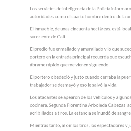
Los servicios de inteligencia de la Policía informa
autoridades como el cuarto hombre dentro de la org
El inmueble, de unas cincuenta hectáreas, está local
suroriente de Cali.
El predio fue enmallado y amurallado y lo que suced
portero en la entrada principal recuerda que escuchó
ábrame rápido que me vienen siguiendo .
El portero obedeció y justo cuando cerraba la pue
trabajador se desmayó y eso le salvó la vida.
Los atacantes se apearon de los vehículos y algunos
cocinera, Segunda Florentina Arboleda Cabezas, a
acribillados a tiros. La estancia se inundó de sangre
Mientras tanto, al oír los tiros, los espectadores 