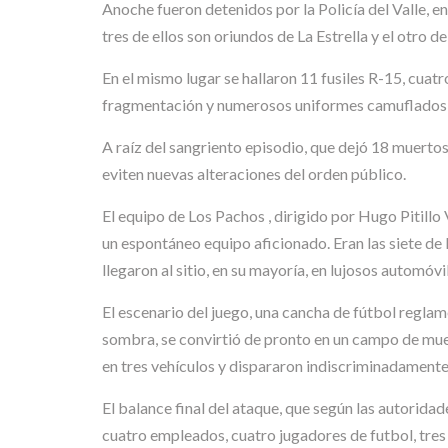
Anoche fueron detenidos por la Policía del Valle, e
tres de ellos son oriundos de La Estrella y el otro de
En el mismo lugar se hallaron 11 fusiles R-15, cuat
fragmentación y numerosos uniformes camuflados de 
A raíz del sangriento episodio, que dejó 18 muerto
eviten nuevas alteraciones del orden público.
El equipo de Los Pachos , dirigido por Hugo Pitillo
un espontáneo equipo aficionado. Eran las siete de
llegaron al sitio, en su mayoría, en lujosos automóvi
El escenario del juego, una cancha de fútbol reglame
sombra, se convirtió de pronto en un campo de muer
en tres vehículos y dispararon indiscriminadamente
El balance final del ataque, que según las autorida
cuatro empleados, cuatro jugadores de futbol, tres 