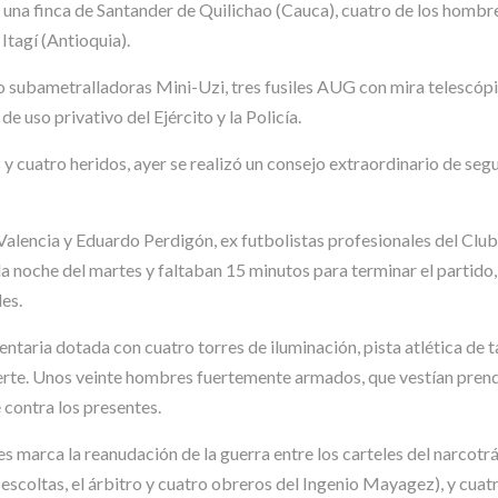
n una finca de Santander de Quilichao (Cauca), cuatro de los hombre
 Itagí (Antioquia).
ro subametralladoras Mini-Uzi, tres fusiles AUG con mira telescópi
uso privativo del Ejército y la Policía.
s y cuatro heridos, ayer se realizó un consejo extraordinario de s
 Valencia y Eduardo Perdigón, ex futbolistas profesionales del Club
 la noche del martes y faltaban 15 minutos para terminar el partid
les.
ntaria dotada con cuatro torres de iluminación, pista atlética de t
te. Unos veinte hombres fuertemente armados, que vestían prendas d
 contra los presentes.
des marca la reanudación de la guerra entre los carteles del narcotr
escoltas, el árbitro y cuatro obreros del Ingenio Mayagez), y cuat