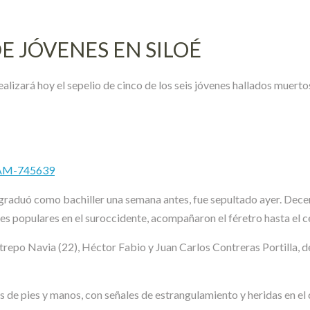
E JÓVENES EN SILOÉ
 realizará hoy el sepelio de cinco de los seis jóvenes hallados muert
MAM-745639
raduó como bachiller una semana antes, fue sepultado ayer. Decen
res populares en el suroccidente, acompañaron el féretro hasta el 
trepo Navia (22), Héctor Fabio y Juan Carlos Contreras Portilla, 
 de pies y manos, con señales de estrangulamiento y heridas en el c