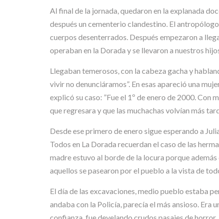
Al final de la jornada, quedaron en la explanada d
después un cementerio clandestino. El antropólogo c
cuerpos desenterrados. Después empezaron a llegar
operaban en la Dorada y se llevaron a nuestros hijos
Llegaban temerosos, con la cabeza gacha y habland
vivir no denunciáramos”. En esas apareció una mujer
explicó su caso: ”Fue el 1º de enero de 2000. Con 
que regresara y que las muchachas volvían más tarde
Desde ese primero de enero sigue esperando a Julian
Todos en La Dorada recuerdan el caso de las herman
madre estuvo al borde de la locura porque además de
aquellos se pasearon por el pueblo a la vista de tod
El día de las excavaciones, medio pueblo estaba pe
andaba con la Policía, parecía el más ansioso. Era 
confianza, fue develando crudos pasajes de horror