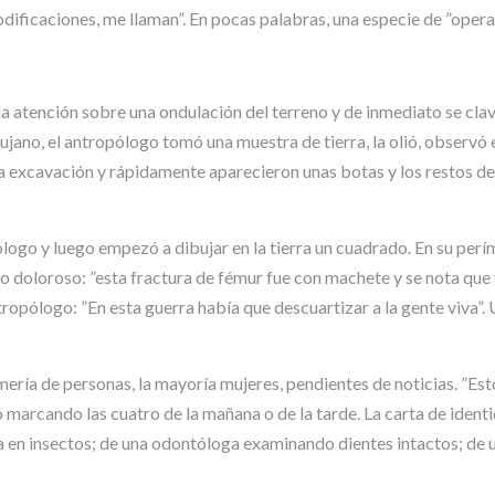
dificaciones, me llaman”. En pocas palabras, una especie de ”opera
atención sobre una ondulación del terreno y de inmediato se clavó
ano, el antropólogo tomó una muestra de tierra, la olió, observó el
la excavación y rápidamente aparecieron unas botas y los restos de
pólogo y luego empezó a dibujar en la tierra un cuadrado. En su pe
o doloroso: ”esta fractura de fémur fue con machete y se nota qu
ropólogo: ”En esta guerra había que descuartizar a la gente viva”. U
ría de personas, la mayoría mujeres, pendientes de noticias. ”Estos
 marcando las cuatro de la mañana o de la tarde. La carta de identi
a en insectos; de una odontóloga examinando dientes intactos; de 