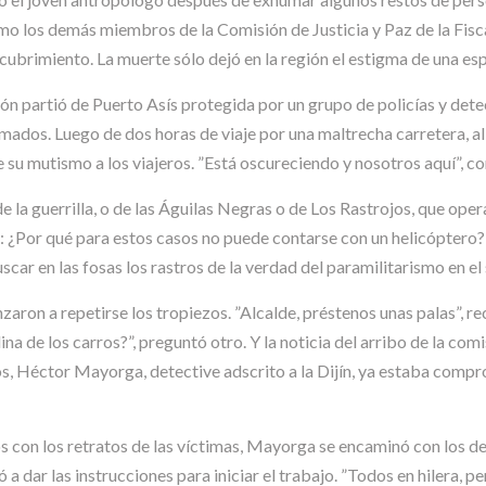
mo los demás miembros de la Comisión de Justicia y Paz de la Fisca
brimiento. La muerte sólo dejó en la región el estigma de una esp
ón partió de Puerto Asís protegida por un grupo de policías y detec
ados. Luego de dos horas de viaje por una maltrecha carretera, al 
de su mutismo a los viajeros. ”Está oscureciendo y nosotros aquí”, 
 la guerrilla, o de las Águilas Negras o de Los Rastrojos, que opera
: ¿Por qué para estos casos no puede contarse con un helicóptero? 
uscar en las fosas los rastros de la verdad del paramilitarismo en e
ron a repetirse los tropiezos. ”Alcalde, préstenos unas palas”, re
ina de los carros?”, preguntó otro. Y la noticia del arribo de la c
s, Héctor Mayorga, detective adscrito a la Dijín, ya estaba compro
s con los retratos de las víctimas, Mayorga se encaminó con los 
 a dar las instrucciones para iniciar el trabajo. ”Todos en hilera, 