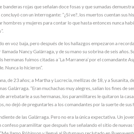
oce banderas rojas que señalan doce fosas y que sumadas demuestr
oncluyó con un interrogante: ”¿Sí ve?, los muertos cuentan sus his
 hombres y mujeres para contar lo que hasta entonces nunca habían
”.
o en voz baja, pero después de los hallazgos empezaron a recordar
 llamada Nancy Galárraga, y de su mano su sobrina de seis años. Sus
mis hermanas fuimos citadas a ‘La Marranera’ por el comandante As
. Nunca lo hicieron”.
a, de 23 años; a Martha y Lucrecia, mellizas de 18, y a Susanita, d
as Galárraga. ”Eran muchachas muy alegres, salían los fines de sem
 arrebatarle a sus hermanas, los paramilitares le quitaron la casa
os, no dejó de preguntarles a los comandantes por la suerte de sus h
ndiente de las Galárraga. Pero no era la única expectativa. Un jo
un confeso paramilitar que después fue señalando el sitio de nuevas
. ”Me llamo Róbinson y llegué al Putumayo reclutado en Buenaven