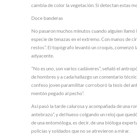
cambia de color la vegetación. Si detectan estas mo
Doce banderas
No pasaron muchos minutos cuando alguien llamó la 
especie de tenazas en el extremo. Con manos de ciruj
restos”. El topógrafo levantó un croquis, comenzó 
adyacente.
”No es uno, son varios cadáveres”, señaló el antro
de hombres y a cada hallazgo un comentario técnic
confeso joven paramilitar corroboró la tesis del ant
mentón pegado al pecho”.
Así pasó la tarde calurosa y acompañada de una rome
antebrazo”, y del hueso colgando un reloj que quedó
de una entomóloga, es decir, de una bióloga expert
policías y soldados que no se atrevieron a mirar.