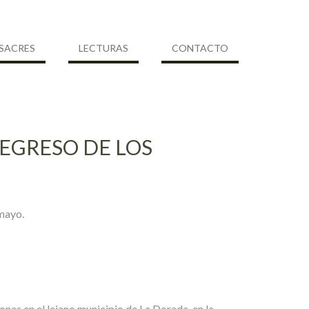
SACRES
LECTURAS
CONTACTO
REGRESO DE LOS
umayo.
nas en el lejano municipio de La Dorada, en la