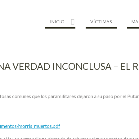
INICIO
VÍCTIMAS
MA
NA VERDAD INCONCLUSA – EL 
fosas comunes que los paramilitares dejaron a su paso por el Put
umentos/morris_muertos.pdf
to el joven antropólogo después de exhumar algunos restos de perso