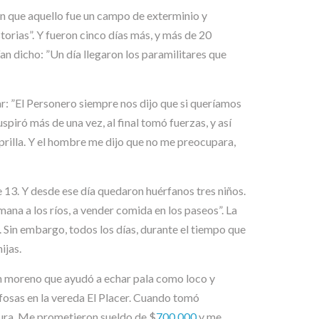
an que aquello fue un campo de exterminio y
torias”. Y fueron cinco días más, y más de 20
 dicho: ”Un día llegaron los paramilitares que
: ”El Personero siempre nos dijo que si queríamos
piró más de una vez, al final tomó fuerzas, y así
prilla. Y el hombre me dijo que no me preocupara,
e 13. Y desde ese día quedaron huérfanos tres niños.
ana a los ríos, a vender comida en los paseos”. La
. Sin embargo, todos los días, durante el tiempo que
ijas.
ven moreno que ayudó a echar pala como loco y
 fosas en la vereda El Placer. Cuando tomó
tura. Me prometieron sueldo de $
700.000
y me