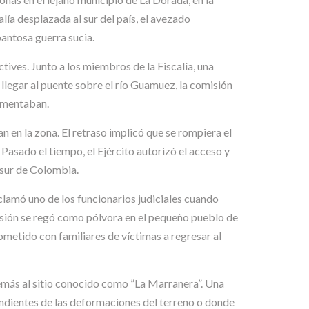
lía desplazada al sur del país, el avezado
antosa guerra sucia.
tives. Junto a los miembros de la Fiscalía, una
llegar al puente sobre el río Guamuez, la comisión
comentaban.
n en la zona. El retraso implicó que se rompiera el
Pasado el tiempo, el Ejército autorizó el acceso y
l sur de Colombia.
clamó uno de los funcionarios judiciales cuando
omisión se regó como pólvora en el pequeño pueblo de
metido con familiares de víctimas a regresar al
demás al sitio conocido como ”La Marranera”. Una
pendientes de las deformaciones del terreno o donde