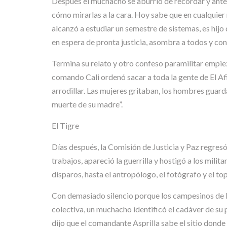
Después el muchacho se aburrió de recordar y antes 
cómo mirarlas a la cara. Hoy sabe que en cualquie
alcanzó a estudiar un semestre de sistemas, es hijo 
en espera de pronta justicia, asombra a todos y conc
Termina su relato y otro confeso paramilitar empiez
comando Cali ordenó sacar a toda la gente de El Af
arrodillar. Las mujeres gritaban, los hombres guard
muerte de su madre”.
El Tigre
Días después, la Comisión de Justicia y Paz regres
trabajos, apareció la guerrilla y hostigó a los mili
disparos, hasta el antropólogo, el fotógrafo y el 
Con demasiado silencio porque los campesinos de l
colectiva, un muchacho identificó el cadáver de su 
dijo que el comandante Asprilla sabe el sitio donde