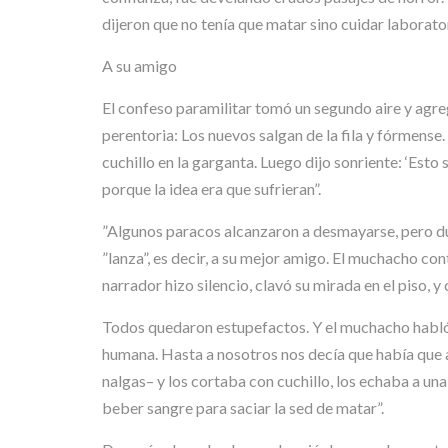
dijeron que no tenía que matar sino cuidar laborato
A su amigo
El confeso paramilitar tomó un segundo aire y agreg
perentoria: Los nuevos salgan de la fila y fórmense.
cuchillo en la garganta. Luego dijo sonriente: ‘Esto
porque la idea era que sufrieran”.
”Algunos paracos alcanzaron a desmayarse, pero dur
”lanza”, es decir, a su mejor amigo. El muchacho co
narrador hizo silencio, clavó su mirada en el piso,
Todos quedaron estupefactos. Y el muchacho habló
humana. Hasta a nosotros nos decía que había que 
nalgas– y los cortaba con cuchillo, los echaba a una
beber sangre para saciar la sed de matar”.