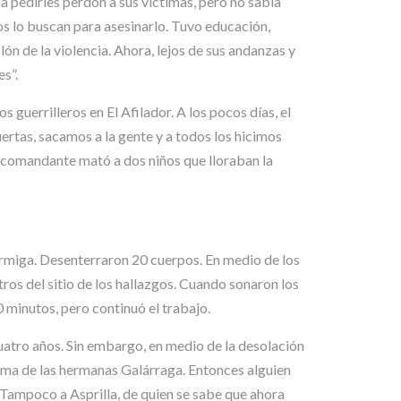
a pedirles perdón a sus víctimas, pero no sabía
s lo buscan para asesinarlo. Tuvo educación,
lón de la violencia. Ahora, lejos de sus andanzas y
es”.
guerrilleros en El Afilador. A los pocos días, el
ertas, sacamos a la gente y a todos los hicimos
n comandante mató a dos niños que lloraban la
Hormiga. Desenterraron 20 cuerpos. En medio de los
tros del sitio de los hallazgos. Cuando sonaron los
 minutos, pero continuó el trabajo.
atro años. Sin embargo, en medio de la desolación
nigma de las hermanas Galárraga. Entonces alguien
 Tampoco a Asprilla, de quien se sabe que ahora