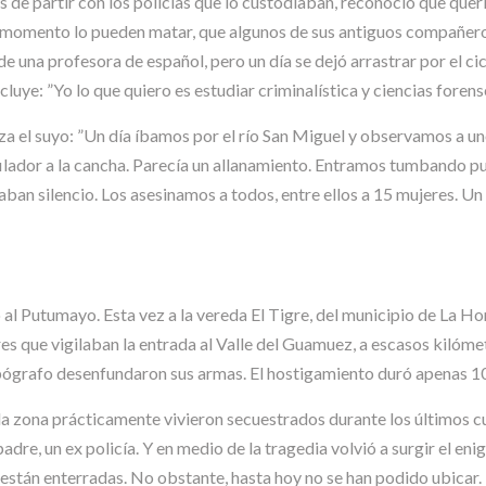
de partir con los policías que lo custodiaban, reconoció que querí
r momento lo pueden matar, que algunos de sus antiguos compañero
de una profesora de español, pero un día se dejó arrastrar por el cic
luye: ”Yo lo que quiero es estudiar criminalística y ciencias forens
a el suyo: ”Un día íbamos por el río San Miguel y observamos a unos 
ilador a la cancha. Parecía un allanamiento. Entramos tumbando pu
aban silencio. Los asesinamos a todos, entre ellos a 15 mujeres. U
ó al Putumayo. Esta vez a la vereda El Tigre, del municipio de La 
tares que vigilaban la entrada al Valle del Guamuez, a escasos kilóme
topógrafo desenfundaron sus armas. El hostigamiento duró apenas 10
a zona prácticamente vivieron secuestrados durante los últimos cu
padre, un ex policía. Y en medio de la tragedia volvió a surgir el e
 están enterradas. No obstante, hasta hoy no se han podido ubicar.