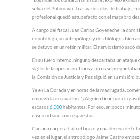
selva del Putumayo. Tras varios días de trabajo, co
profesional quedó estupefacto con el macabro descu
A cargo del fiscal Juan Carlos Goyeneche, la comisi
odontóloga, un antropólogo y dos biólogos bien arm
se detuvo en un retén militar. El nerviosismo sacó 
En su fuero interno, ninguno descartaba un ataque de
sigilo de la operación. Unos a otros se preguntaban
la Comisión de Justicia y Paz siguió en su misión: b
Ya en La Dorada y en horas de la madrugada, comenza
empezó la excavación. ”¿Alguien tiene para la gasol
escasos
6.000
habitantes. Por eso, en pocos minuto
casco urbano con respuestas.
Con una carpeta bajo el brazo y una decena de foto
vez en el lugar, el antropólogo Jaime Castro empezó