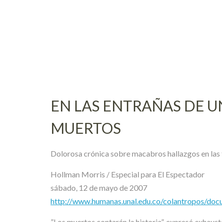
Skip
to
content
EN LAS ENTRAÑAS DE U
MUERTOS
Dolorosa crónica sobre macabros hallazgos en las 
Hollman Morris / Especial para El Espectador
sábado, 12 de mayo de 2007
http://www.humanas.unal.edu.co/colantropos/doc
”Los muertos contarán la historia”, expresó exhaus