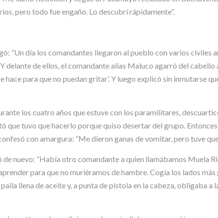
rios, pero todo fue engaño. Lo descubrí rápidamente”.
ó: ”Un día los comandantes llegaron al pueblo con varios civiles a
 Y delante de ellos, el comandante alias Maluco agarró del cabello a 
 se hace para que no puedan gritar’. Y luego explicó sin inmutarse q
ante los cuatro años que estuve con los paramilitares, descuarticé
ntó que tuvo que hacerlo porque quiso desertar del grupo. Entonces
 y confesó con amargura: ”Me dieron ganas de vomitar, pero tuve que
 de nuevo: ”Había otro comandante a quien llamábamos Muela Ric
aprender para que no muriéramos de hambre. Cogía los lados más g
 paila llena de aceite y, a punta de pistola en la cabeza, obligaba 