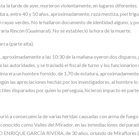
 la tarde de ayer, murieron violentamente, en lugares diferentes. E
tura, entre 40 y 50 años, aproximadamente, raza mestiza, piel trig
 rayas verdes. No le hallaron documento de identidad alguno, y por l
aria Rincón (Guaimaral). No se estableció la hora de la muerte.
rca (parte alta).
s, aproximadamente a las 10:30 de la mañana oyeron dos disparos, pe
las autoridades, y se trasladó el fiscal de turno y los funcionarios
íctima era un hombre fornido, de 1,70 de estatura, aproximadamente,
Según las apreciaciones hechas por los investigadores, al hombre l
ctiles disparados por quien lo perseguía, hicieron impacto en partes
urió a consecuencia de varias heridas causadas con arma de fuego
r conocido como Valles del Mirador, en las inmediaciones del parad
BLO ENRIQUE GARCÍA RIVERA, de 30 años, oriundo de Miraflores (B