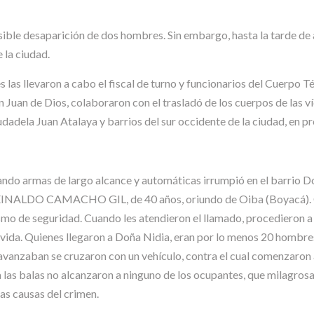
sible desaparición de dos hombres. Sin embargo, hasta la tarde de 
 la ciudad.
es las llevaron a cabo el fiscal de turno y funcionarios del Cuerpo 
Juan de Dios, colaboraron con el trasladó de los cuerpos de las ví
udadela Juan Atalaya y barrios del sur occidente de la ciudad, en pr
ndo armas de largo alcance y automáticas irrumpió en el barrio Do
o REINALDO CAMACHO GIL, de 40 años, oriundo de Oiba (Boyacá). Go
o de seguridad. Cuando les atendieron el llamado, procedieron a sa
 vida. Quienes llegaron a Doña Nidia, eran por lo menos 20 hombre
avanzaban se cruzaron con un vehículo, contra el cual comenzaron 
na las balas no alcanzaron a ninguno de los ocupantes, que milagros
las causas del crimen.