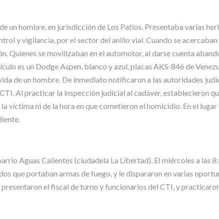
a de un hombre, en jurisdicción de Los Patios. Presentaba varias her
trol y vigilancia, por el sector del anillo vial. Cuando se acercaba
ón. Quienes se movilizaban en el automotor, al darse cuenta aban
vehículo es un Dodge Aspen, blanco y azul, placas AKS-846 de Venezu
ida de un hombre. De inmediato notificaron a las autoridades judicia
 CTI. Al practicar la inspección judicial al cadáver, establecieron 
a víctima ni de la hora en que cometieron el homicidio. En el luga
diente.
rio Aguas Calientes (ciudadela La Libertad). El miércoles a las 8:
os que portaban armas de fuego, y le dispararon en varias oportun
 presentaron el fiscal de turno y funcionarios del CTI, y practicaron 