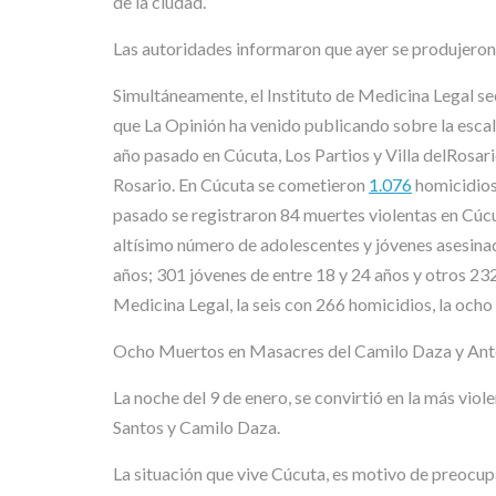
de la ciudad.
Las autoridades informaron que ayer se produjeron
Simultáneamente, el Instituto de Medicina Legal se
que La Opinión ha venido publicando sobre la escal
año pasado en Cúcuta, Los Partios y Villa delRosar
Rosario. En Cúcuta se cometieron
1.076
homicidios
pasado se registraron 84 muertes violentas en Cúcu
altísimo número de adolescentes y jóvenes asesinad
años; 301 jóvenes de entre 18 y 24 años y otros 232
Medicina Legal, la seis con 266 homicidios, la ocho
Ocho Muertos en Masacres del Camilo Daza y Ant
La noche del 9 de enero, se convirtió en la más viol
Santos y Camilo Daza.
La situación que vive Cúcuta, es motivo de preocupa