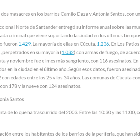
 dos masacres en los barrios Camilo Daza y Antonia Santos, con u
ccional Norte de Santander entregó su informe anual sobre las muer
ada criminal que viene soportando la ciudad en los últimos tiempos
io fueron
1.429
. La mayoría de ellas en Cúcuta,
1.236
. En Los Patio
, perpetrados en su mayoría (
1.032
) con armas de fuego, de acuer
ta y noviembre fue el mes más sangriento, con 116 asesinatos. En 
os en la ciudad en el último año. Según esos datos, fueron asesi
 con edades entre los 25 y los 34 años. Las comunas de Cúcuta con 
 con 178 y la nueve con 124 asesinatos.
onia Santos
enta de lo que ha trascurrido del 2003. Entre las 10:30 y las 11:00
ción entre los habitantes de los barrios de la periferia, que han 