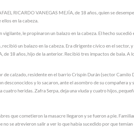
 a RAFAEL RICARDO VANEGAS MEJÍA, de 18 años, quien se desempeñ
 ellos en la cabeza.
te, le propinaron un balazo en la cabeza. El hecho sucedió en l
ó un balazo en la cabeza. Era dirigente cívico en el sector, y 
años, hijo de la anterior. Recibió tres impactos de bala. A los d
alzado, residente en el barrio Crispín Durán (sector Camilo Daza
on desconocidos y lo sacaron, ante el asombro de su compañera y su
a cuatro heridas. Zafra Serpa, deja una viuda y cuatro hijos, pequeñ
mbres que cometieron la masacre llegaron y se fueron a pie. Familia
 no se atrevieron salir a ver lo que había sucedido por que temían 