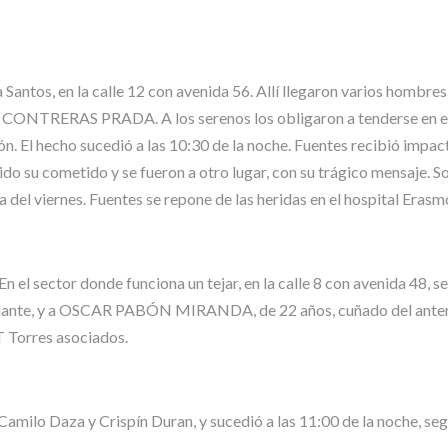
 Santos, en la calle 12 con avenida 56. Allí llegaron varios hombr
NTRERAS PRADA. A los serenos los obligaron a tenderse en el pi
ón. El hecho sucedió a las 10:30 de la noche. Fuentes recibió impacto
do su cometido y se fueron a otro lugar, con su trágico mensaje. 
a del viernes. Fuentes se repone de las heridas en el hospital Eras
En el sector donde funciona un tejar, en la calle 8 con avenida 48, 
ilante, y a OSCAR PABÓN MIRANDA, de 22 años, cuñado del anterio
T Torres asociados.
Camilo Daza y Crispín Duran, y sucedió a las 11:00 de la noche, se