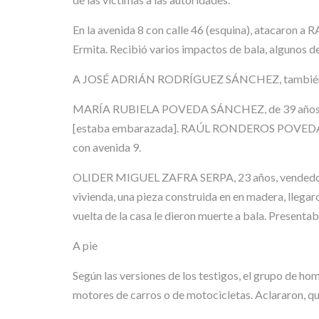
En la avenida 8 con calle 46 (esquina), atacaron
Ermita. Recibió varios impactos de bala, algunos de
A JOSÉ ADRIÁN RODRÍGUEZ SÁNCHEZ, también vigilan
MARÍA RUBIELA POVEDA SÁNCHEZ, de 39 años, recibi
[estaba embarazada]. RAÚL RONDEROS POVEDA, de 18 
con avenida 9.
OLIDER MIGUEL ZAFRA SERPA, 23 años, vendedor de c
vivienda, una pieza construida en en madera, llegar
vuelta de la casa le dieron muerte a bala. Presentab
A pie
Según las versiones de los testigos, el grupo de ho
motores de carros o de motocicletas. Aclararon, que