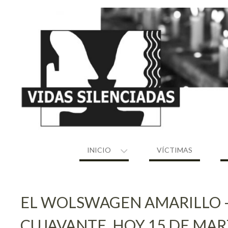
Skip
to
content
INICIO
VÍCTIMAS
EL WOLSWAGEN AMARILLO 
CUJAVANTE. HOY 15 DE MAR