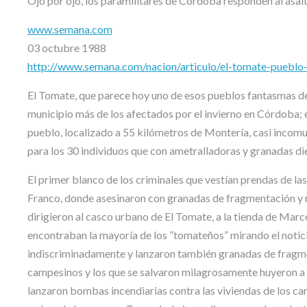
Ojo por ojo, los paramilitares de Córdoba responden al asalt
www.semana.com
03 octubre 1988
http://www.semana.com/nacion/articulo/el-tomate-puebl
El Tomate, que parece hoy uno de esos pueblos fantasmas de l
municipio más de los afectados por el invierno en Córdoba; e
pueblo, localizado a 55 kilómetros de Montería, casi incomuni
para los 30 individuos que con ametralladoras y granadas d
El primer blanco de los criminales que vestían prendas de las
Franco, donde asesinaron con granadas de fragmentación y rá
dirigieron al casco urbano de El Tomate, a la tienda de Marco
encontraban la mayoría de los ”tomateños” mirando el notici
indiscriminadamente y lanzaron también granadas de fragmen
campesinos y los que se salvaron milagrosamente huyeron a e
lanzaron bombas incendiarias contra las viviendas de los ca