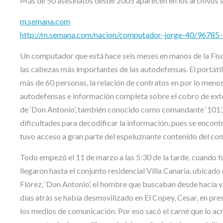
Más de 50 asesinatos desde 2005 aparecen en los archivos se
m.semana.com
http://m.semana.com/nacion/computador-jorge-40/96785-
Un computador que está hace seis meses en manos de la Fisca
las cabezas más importantes de las autodefensas. El portáti
más de 60 personas, la relación de contratos en por lo menos
autodefensas e información completa sobre el cobro de exto
de ‘Don Antonio’, también conocido como comandante ‘101’, 
dificultades para decodificar la información, pues se enco
tuvo acceso a gran parte del espeluznante contenido del com
Todo empezó el 11 de marzo a las 5:30 de la tarde, cuando fu
llegaron hasta el conjunto residencial Villa Canaria, ubicad
Flórez, ‘Don Antonio’, el hombre que buscaban desde hacía v
días atrás se había desmovilizado en El Copey, Cesar, en pres
los medios de comunicación. Por eso sacó el carné que lo acr