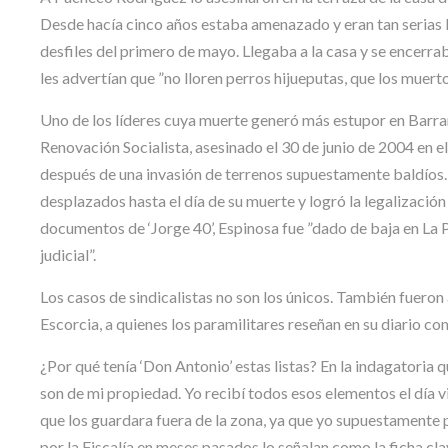
Desde hacía cinco años estaba amenazado y eran tan serias la
desfiles del primero de mayo. Llegaba a la casa y se encerra
les advertían que ”no lloren perros hijueputas, que los muerto
Uno de los líderes cuya muerte generó más estupor en Barra
Renovación Socialista, asesinado el 30 de junio de 2004 en e
después de una invasión de terrenos supuestamente baldíos. 
desplazados hasta el día de su muerte y logró la legalización 
documentos de ‘Jorge 40’, Espinosa fue ”dado de baja en La P
judicial”.
Los casos de sindicalistas no son los únicos. También fueron
Escorcia, a quienes los paramilitares reseñan en su diario como
¿Por qué tenía ‘Don Antonio’ estas listas? En la indagatoria 
son de mi propiedad. Yo recibí todos esos elementos el día vi
que los guardara fuera de la zona, ya que yo supuestamente 
por la Fiscalía en meses pasados lo señalan como la ficha cla