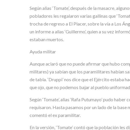
Según alias ‘Tomate’, después de la masacre, alguno
pobladores les regalaron varias gallinas que ‘Tomate
trocha de regreso a El Placer, sobre la vía a Los Áng
un informe a alias ‘Guillermo’, quien a su vez inform
estaban muertos.
Ayuda militar
Aunque aclaró que no puede afirmar que hubo complic
militares) ya sabían que los paramilitares habían sa
de tabla. ‘Druppi’ nos dice que el Ejército estaba hac
que ojo, que no podemos bajar al pueblo uniformado
Según ‘Tomate’, alias ‘Rafa Putumayo’ pudo haber co
requisaron. Hasta pasamos por un lado de la base m
comentó el ex paramilitar.
En la versión, ‘Tomate’ contó que la población les 