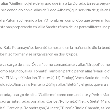
a alias ‘Guillermo’, jefe del grupo que iría a La Dorada. En esta se
ombre conocido con el alias de ‘Loco Albeiro’, que serviría de guía en 
‘Rafa Putumayo’ reunió a los 70 hombres, comprobó que tuvieran los
staban preparando en Villa Sandra (finca de los paramilitares) no 
s ‘Rafa Putumayo’ se levantó temprano en la mañana, le dio la bendic
 los hizo formar y se organizaron en dos grupos.
acer, a cargo de alias ‘Óscar’ como comandante y alias ‘Druppi’ com
mo segundo, alias ‘Tomate’. También participaron alias ‘Mauricio’, ‘Vir
’, ‘El Mayor’; ‘Marlon’, ‘Rentería’, ‘JJ’, ‘Firulay’, ‘Vaca’, Saulo de Je
dado’, Jhon Jairo Rentería Zúñiga alias ‘Betún’ y el guía, que era ali
a Dorada, a cargo de alias ‘Guillermo’ como comandante y Pedro Marí
s, integradas por alias ‘Carlos’, ‘Polloneta’, ‘Negro Siete’, ‘Marcos’; ‘
l Paisa’, ‘Carevieja’, ‘Mondragón’, ‘Alicate’, ‘Turco’ e ‘Indio Chamón, as