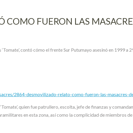
 COMO FUERON LAS MASACRES 
as ‘Tomate’, contó cómo el frente Sur Putumayo asesinó en 1999 a
acres/2864-desmovilizado-relato-como-fueron-las-masacres-de-
Tomate’, quien fue patrullero, escolta, jefe de finanzas y comandant
paramilitares en esta zona, así como la complicidad de miembros de