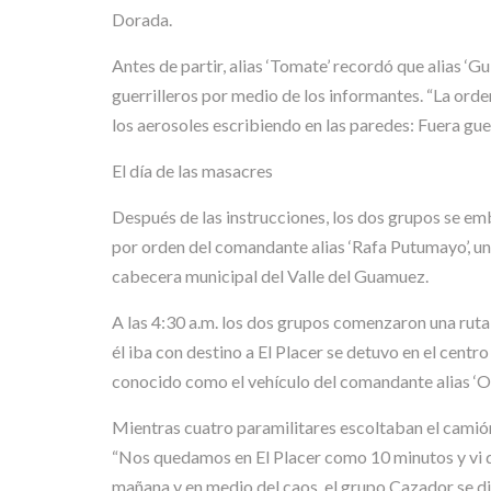
Dorada.
Antes de partir, alias ‘Tomate’ recordó que alias ‘Gu
guerrilleros por medio de los informantes. “La orden
los aerosoles escribiendo en las paredes: Fuera guer
El día de las masacres
Después de las instrucciones, los dos grupos se em
por orden del comandante alias ‘Rafa Putumayo’, un
cabecera municipal del Valle del Guamuez.
A las 4:30 a.m. los dos grupos comenzaron una ruta q
él iba con destino a El Placer se detuvo en el centr
conocido como el vehículo del comandante alias ‘Oliv
Mientras cuatro paramilitares escoltaban el camión
“Nos quedamos en El Placer como 10 minutos y vi qu
mañana y en medio del caos, el grupo Cazador se di