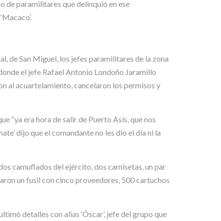
o de paramilitares que delinquió en ese
 ‘Macaco’.
, de San Miguel, los jefes paramilitares de la zona
, donde el jefe Rafael Antonio Londoño Jaramillo
on al acuartelamiento, cancelaron los permisos y
e “ya era hora de salir de Puerto Asís, que nos
e’ dijo que el comandante no les dio el día ni la
 dos camuflados del ejército, dos camisetas, un par
garon un fusil con cinco proveedores, 500 cartuchos
imó detalles con alias ‘Óscar’, jefe del grupo que