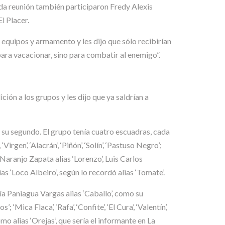
gunda reunión también participaron Fredy Alexis
El Placer.
 equipos y armamento y les dijo que sólo recibirían
para vacacionar, sino para combatir al enemigo”.
ión a los grupos y les dijo que ya saldrían a
o su segundo. El grupo tenía cuatro escuadras, cada
gen’, ‘Alacrán’, ‘Piñón’, ‘Solín’, ‘Pastuso Negro’;
sús Naranjo Zapata alias ‘Lorenzo’, Luis Carlos
as ‘Loco Albeiro’, según lo recordó alias ‘Tomate’.
a Paniagua Vargas alias ‘Caballo’, como su
Mica Flaca’, ‘Rafa’, ‘Confite’, ‘El Cura’, ‘Valentín’,
í como alias ‘Orejas’, que sería el informante en La