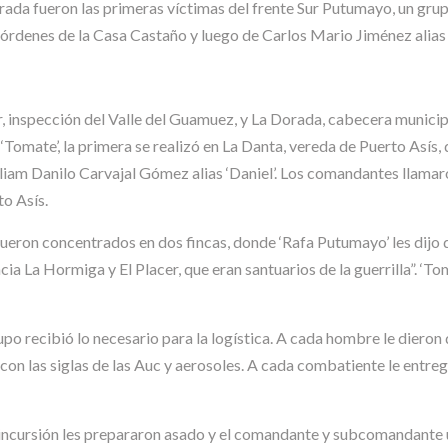
rada fueron las primeras víctimas del frente Sur Putumayo, un grup
órdenes de la Casa Castaño y luego de Carlos Mario Jiménez alias
, inspección del Valle del Guamuez, y La Dorada, cabecera municipal
 ‘Tomate’, la primera se realizó en La Danta, vereda de Puerto Asís
lliam Danilo Carvajal Gómez alias ‘Daniel’. Los comandantes llamar
to Asís.
ueron concentrados en dos fincas, donde ‘Rafa Putumayo’ les dijo qu
a Hormiga y El Placer, que eran santuarios de la guerrilla”. ‘Tomat
upo recibió lo necesario para la logística. A cada hombre le dieron
con las siglas de las Auc y aerosoles. A cada combatiente le entre
incursión les prepararon asado y el comandante y subcomandante ult