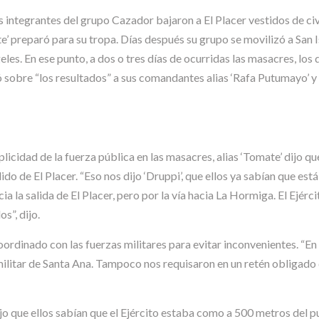
s integrantes del grupo Cazador bajaron a El Placer vestidos de civ
’ preparó para su tropa. Días después su grupo se movilizó a San Is
eles. En ese punto, a dos o tres días de ocurridas las masacres, los 
ó sobre “los resultados” a sus comandantes alias ‘Rafa Putumayo’ y ‘D
idad de la fuerza pública en las masacres, alias ‘Tomate’ dijo que 
lido de El Placer. “Eso nos dijo ‘Druppi’, que ellos ya sabían que e
ia la salida de El Placer, pero por la vía hacia La Hormiga. El Ejérci
s”, dijo.
ordinado con las fuerzas militares para evitar inconvenientes. “En 
ilitar de Santa Ana. Tampoco nos requisaron en un retén obligado q
dijo que ellos sabían que el Ejército estaba como a 500 metros del 