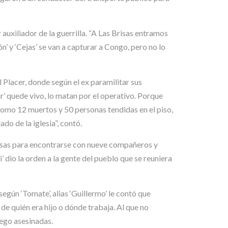
r auxiliador de la guerrilla. “A Las Brisas entramos
n’ y ‘Cejas’ se van a capturar a Congo, pero no lo
 Placer, donde según el ex paramilitar sus
r’ quede vivo, lo matan por el operativo. Porque
 como 12 muertos y 50 personas tendidas en el piso,
do de la iglesia”, contó.
risas para encontrarse con nueve compañeros y
 dio la orden a la gente del pueblo que se reuniera
egún ‘Tomate’, alias ‘Guillermo’ le contó que
 de quién era hijo o dónde trabaja. Al que no
uego asesinadas.