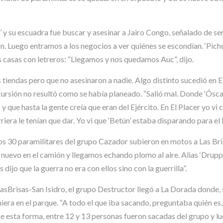
jas’ y su escuadra fue buscar y asesinar a Jairo Congo, señalado de se
on. Luego entramos a los negocios a ver quiénes se escondían. ‘Pichó
s casas con letreros: “Llegamos y nos quedamos Auc”, dijo.
tiendas pero que no asesinaron a nadie. Algo distinto sucedió en El
ncursión no resultó como se había planeado. “Salió mal. Donde ‘Ósca
y que hasta la gente creía que eran del Ejército. En El Placer yo vi
iera le tenían que dar. Yo vi que ‘Betún’ estaba disparando para el la
 los 30 paramilitares del grupo Cazador subieron en motos a Las B
nuevo en el camión y llegamos echando plomo al aire. Alias ‘Druppi’
s dijo que la guerra no era con ellos sino con la guerrilla”.
asBrisas-San Isidro, el grupo Destructor llegó a La Dorada donde, s
niera en el parque. “A todo el que iba sacando, preguntaba quién es,
De esta forma, entre 12 y 13 personas fueron sacadas del grupo y l