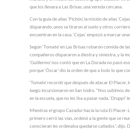
que los llevara a Las Brisas, una vereda cercana.
Con la guía de alias ‘Pichón’, la misión de alias ‘Ce
disparando, unos se tiraron al suelo y otros corrier
encuentran en la casa. ‘Cejas’ empezó a marcar una
Según ‘Tomate’ en Las Brisas robaron comida de las 
compañeros dispararon a diestra y siniestra, y la i
‘Guillermo’ nos contó que en La Dorada no pasó eso 
porque ‘Óscar’ dio la orden de que a todo lo que corr
‘Tomate’ recordó que después de atacar El Placer,
luego incursionaron en San Isidro. “Nos subimos de 
en la escuela, que no les iba a pasar nada. ‘Druppi’ le
Mientras el grupo Cazador hacía la ruta El Placer-L
primero cerró las vías, ordenó a la gente que se reu
conocieran les ordenaba quedarse callados”, dijo. 