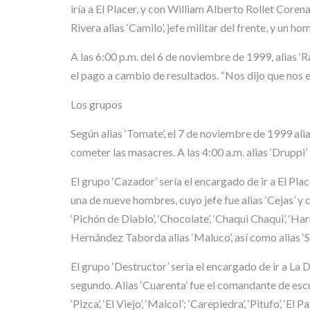
iría a El Placer, y con William Alberto Rollet Coren
Rivera alias ‘Camilo’, jefe militar del frente, y un h
A las 6:00 p.m. del 6 de noviembre de 1999, alias 
el pago a cambio de resultados. “Nos dijo que nos e
Los grupos
Según alias ‘Tomate’, el 7 de noviembre de 1999 alia
cometer las masacres. A las 4:00 a.m. alias ‘Druppi’
El grupo ‘Cazador’ sería el encargado de ir a El Pl
una de nueve hombres, cuyo jefe fue alias ‘Cejas’ y co
‘Pichón de Diablo’, ‘Chocolate’, ‘Chaqui Chaqui’, ‘Harry
Hernández Taborda alias ‘Maluco’, así como alias ‘Sol
El grupo ‘Destructor’ sería el encargado de ir a L
segundo. Alias ‘Cuarenta’ fue el comandante de escuadra
‘Pizca’, ‘El Viejo’, ‘Maicol’; ‘Carepiedra’, ‘Pitufo’, ‘E