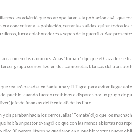
illermo’ les advirtió que no atropellaran a la población civil, que c
 era concentrar a la población, cerrar las salidas, quitar todos los
rilleros, fuera colaboradores y sapos de la guerrilla. Auc presentes
barcaron en dos camiones. Alias ‘Tomate’ dijo que el Cazador se tr
 tercer grupo se movilizó en dos camionetas blancas del transport
ue realizó paradas en Santa Ana y El Tigre, para evitar llegar ante
o del pueblo, cuando fueron recibidos a disparos por un grupo de gu
er’, jefe de finanzas del frente 48 de las Farc.
 y disparaban hacia los cerros, alias ‘Tomate’ dijo que los muchac
e había un pastor evangélico que con las manos abiertas nos reprend
vidió: 30 paramilitares se quedaron en el pueblo y otros nueve obl