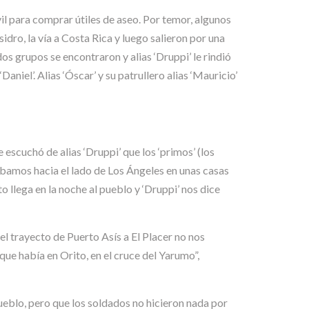
il para comprar útiles de aseo. Por temor, algunos
idro, la vía a Costa Rica y luego salieron por una
dos grupos se encontraron y alias ‘Druppi’ le rindió
aniel’. Alias ‘Óscar’ y su patrullero alias ‘Mauricio’
escuchó de alias ‘Druppi’ que los ‘primos’ (los
stábamos hacia el lado de Los Ángeles en unas casas
to llega en la noche al pueblo y ‘Druppi’ nos dice
el trayecto de Puerto Asís a El Placer no nos
ue había en Orito, en el cruce del Yarumo”,
pueblo, pero que los soldados no hicieron nada por