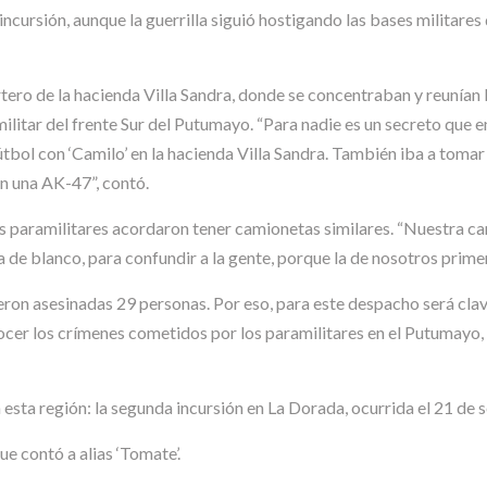
 incursión, aunque la guerrilla siguió hostigando las bases militare
tero de la hacienda Villa Sandra, donde se concentraban y reunían l
e militar del frente Sur del Putumayo. “Para nadie es un secreto qu
 fútbol con ‘Camilo’ en la hacienda Villa Sandra. También iba a toma
n una AK-47”, contó.
 los paramilitares acordaron tener camionetas similares. “Nuestra ca
 de blanco, para confundir a la gente, porque la de nosotros primero 
ueron asesinadas 29 personas. Por eso, para este despacho será cla
ocer los crímenes cometidos por los paramilitares en el Putumayo,
esta región: la segunda incursión en La Dorada, ocurrida el 21 de s
ue contó a alias ‘Tomate’.