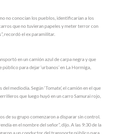
omo no conocían los pueblos, identificarían a los
 carros que no tuvieran papeles y meter terror con
”, recordó el ex paramilitar.
ansportó en un camión azul de carpa negra y que
e público para dejar ‘urbanos’ en La Hormiga,
s del mediodía. Según ‘Tomate’, el camión en el que
errilleros que luego huyó en un carro Samurai rojo,
hos de su grupo comenzaron a disparar sin control.
ía en el nombre del señor”, dijo. A las 9:30 de la
igaron a un conductor del transporte público para