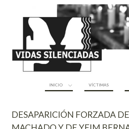
Skip
to
content
INICIO
VÍCTIMAS
DESAPARICIÓN FORZADA DE
MACHADO Y DE YEIM BERNA