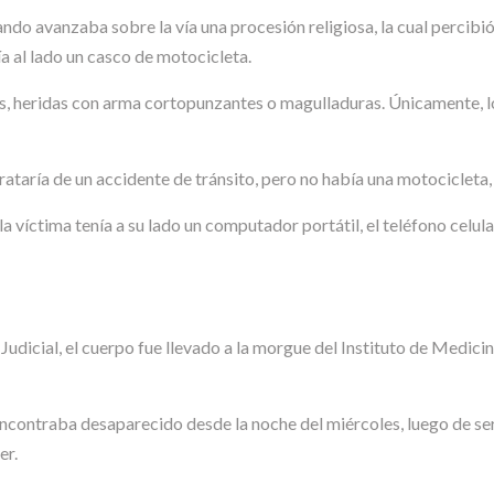
ando avanzaba sobre la vía una procesión religiosa, la cual percib
a al lado un casco de motocicleta.
os, heridas con arma cortopunzantes o magulladuras. Únicamente, l
ataría de un accidente de tránsito, pero no había una motocicleta, 
víctima tenía a su lado un computador portátil, el teléfono celular,
 Judicial, el cuerpo fue llevado a la morgue del Instituto de Medic
ncontraba desaparecido desde la noche del miércoles, luego de ser 
er.