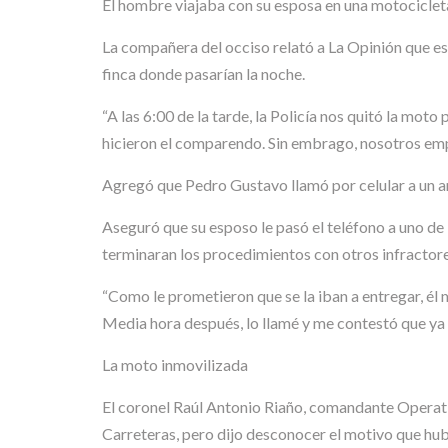
El hombre viajaba con su esposa en una motocicl
La compañera del occiso relató a La Opinión que ese 
finca donde pasarían la noche.
“A las 6:00 de la tarde, la Policía nos quitó la mot
hicieron el comparendo. Sin embrago, nosotros empez
Agregó que Pedro Gustavo llamó por celular a un am
Aseguró que su esposo le pasó el teléfono a uno de 
terminaran los procedimientos con otros infractore
“Como le prometieron que se la iban a entregar, él
Media hora después, lo llamé y me contestó que ya c
La moto inmovilizada
El coronel Raúl Antonio Riaño, comandante Operativ
Carreteras, pero dijo desconocer el motivo que hub