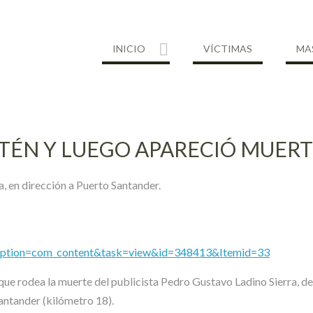
INICIO
VÍCTIMAS
MA
ETÉN Y LUEGO APARECIÓ MUER
, en dirección a Puerto Santander.
hp?option=com_content&task=view&id=348413&Itemid=33
 que rodea la muerte del publicista Pedro Gustavo Ladino Sierra, de
Santander (kilómetro 18).