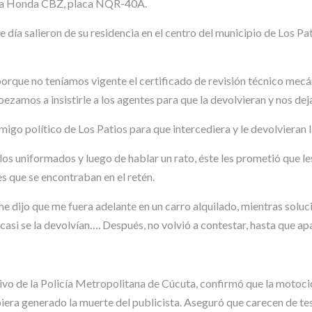
eta Honda CBZ, placa NQR-40A.
día salieron de su residencia en el centro del municipio de Los Pat
o porque no teníamos vigente el certificado de revisión técnico mecá
amos a insistirle a los agentes para que la devolvieran y nos dejar
igo político de Los Patios para que intercediera y le devolvieran 
los uniformados y luego de hablar un rato, éste les prometió que l
s que se encontraban en el retén.
 me dijo que me fuera adelante en un carro alquilado, mientras sol
asi se la devolvían…. Después, no volvió a contestar, hasta que ap
o de la Policía Metropolitana de Cúcuta, confirmó que la motocicl
iera generado la muerte del publicista. Aseguró que carecen de te