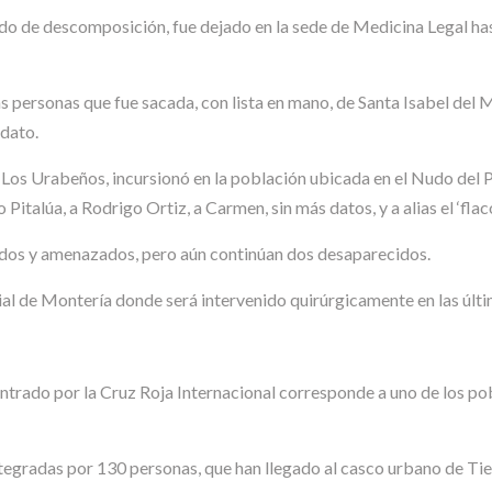
do de descomposición, fue dejado en la sede de Medicina Legal ha
as personas que fue sacada, con lista en mano, de Santa Isabel del Ma
dato.
os Urabeños, incursionó en la población ubicada en el Nudo del Par
Pitalúa, a Rodrigo Ortiz, a Carmen, sin más datos, y a alias el ‘flaco
rados y amenazados, pero aún continúan dos desaparecidos.
ial de Montería donde será intervenido quirúrgicamente en las últi
ontrado por la Cruz Roja Internacional corresponde a uno de los po
ntegradas por 130 personas, que han llegado al casco urbano de Tie