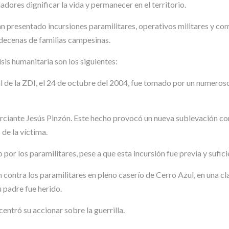
dores dignificar la vida y permanecer en el territorio.
an presentado incursiones paramilitares, operativos militares y co
 decenas de familias campesinas.
sis humanitaria son los siguientes:
al de la ZDI, el 24 de octubre del 2004, fue tomado por un numeros
erciante Jesús Pinzón. Este hecho provocó un nueva sublevación con
 de la víctima.
o por los paramilitares, pese a que esta incursión fue previa y sufi
contra los paramilitares en pleno caserío de Cerro Azul, en una cl
u padre fue herido.
centró su accionar sobre la guerrilla.