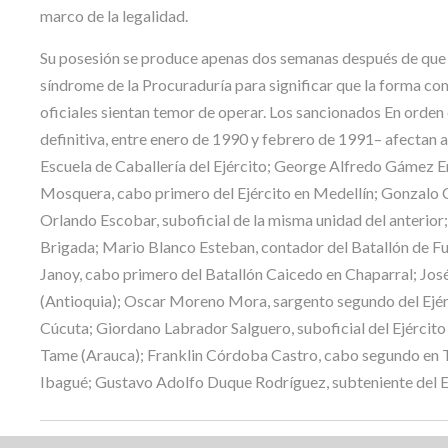
marco de la legalidad.
Su posesión se produce apenas dos semanas después de que e
síndrome de la Procuraduría para significar que la forma co
oficiales sientan temor de operar. Los sancionados En orden c
definitiva, entre enero de 1990 y febrero de 1991– afectan a 
Escuela de Caballería del Ejército; George Alfredo Gámez En
Mosquera, cabo primero del Ejército en Medellín; Gonzalo Ca
Orlando Escobar, suboficial de la misma unidad del anterior; 
Brigada; Mario Blanco Esteban, contador del Batallón de F
Janoy, cabo primero del Batallón Caicedo en Chaparral; Jos
(Antioquia); Oscar Moreno Mora, sargento segundo del Ejérc
Cúcuta; Giordano Labrador Salguero, suboficial del Ejército 
Tame (Arauca); Franklin Córdoba Castro, cabo segundo en Ta
Ibagué; Gustavo Adolfo Duque Rodríguez, subteniente del Ej