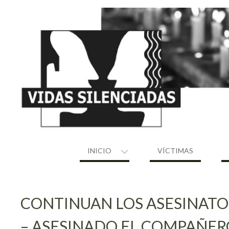
Skip
to
content
INICIO
VÍCTIMAS
CONTINUAN LOS ASESINATOS
– ASESINADO EL COMPAÑE