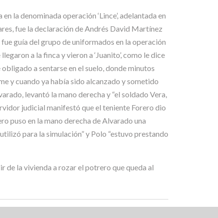
 en la denominada operación ‘Lince’, adelantada en
tares, fue la declaración de Andrés David Martínez
y fue guía del grupo de uniformados en la operación
garon a la finca y vieron a ‘Juanito’, como le dice
ue obligado a sentarse en el suelo, donde minutos
rme y cuando ya había sido alcanzado y sometido
Alvarado, levantó la mano derecha y “el soldado Vera,
rvidor judicial manifestó que el teniente Forero dio
Forero puso en la mano derecha de Alvarado una
e utilizó para la simulación” y Polo “estuvo prestando
r de la vivienda a rozar el potrero que queda al