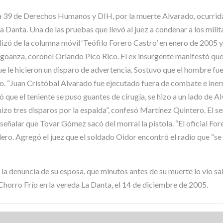
ía 39 de Derechos Humanos y DIH, por la muerte Alvarado, ocurrida
 Danta. Una de las pruebas que llevó al juez a condenar a los mili
ilizó de la columna móvil ‘Teófilo Forero Castro’ en enero de 2005 
anza, coronel Orlando Pico Rico. El ex insurgente manifestó que lle
 que le hicieron un disparo de advertencia. Sostuvo que el hombre f
ro. “Juan Cristóbal Alvarado fue ejecutado fuera de combate e ine
rró que el teniente se puso guantes de cirugía, se hizo a un lado de 
 hizo tres disparos por la espalda”, confesó Martínez Quintero. El se
al señalar que Tovar Gómez sacó del morral la pistola. “El oficial 
illero. Agregó el juez que el soldado Oidor encontró el radio que “s
la denuncia de su esposa, que minutos antes de su muerte lo vio sali
Chorro Frío en la vereda La Danta, el 14 de diciembre de 2005.