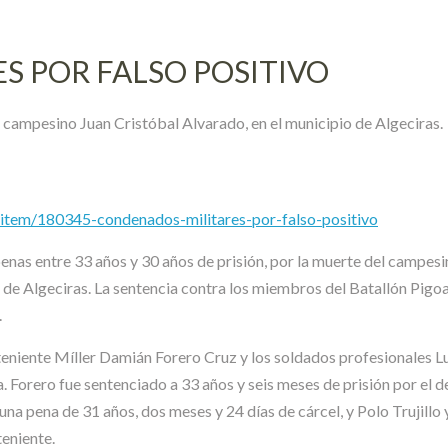
S POR FALSO POSITIVO
 campesino Juan Cristóbal Alvarado, en el municipio de Algeciras.
al/item/180345-condenados-militares-por-falso-positivo
penas entre 33 años y 30 años de prisión, por la muerte del campe
io de Algeciras. La sentencia contra los miembros del Batallón Pig
.
 teniente Míller Damián Forero Cruz y los soldados profesionales Lu
Forero fue sentenciado a 33 años y seis meses de prisión por el de
 pena de 31 años, dos meses y 24 días de cárcel, y Polo Trujillo 
teniente.